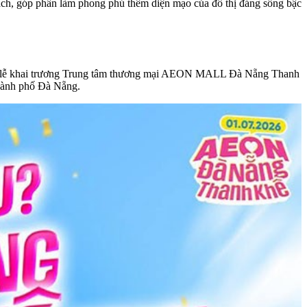
ách, góp phần làm phong phú thêm diện mạo của đô thị đáng sống bậc
ằng lễ khai trương Trung tâm thương mại AEON MALL Đà Nẵng Thanh
thành phố Đà Nẵng.