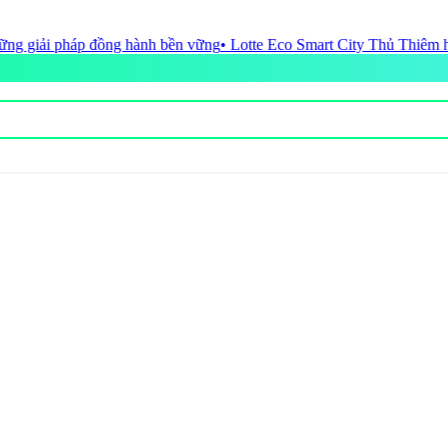
• Lotte Eco Smart City Thủ Thiêm hoàn tất nghĩa vụ tài chính đất đai 