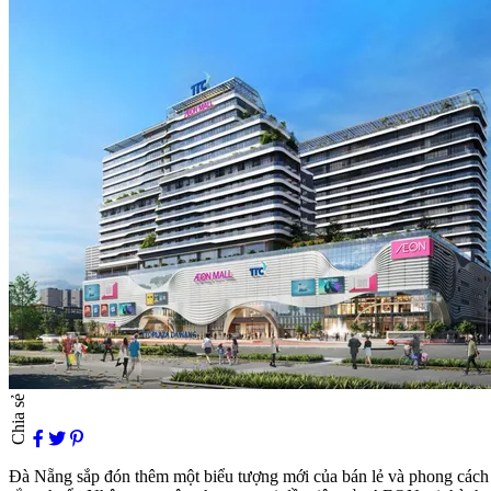
Chia sẻ
Đà Nẵng sắp đón thêm một biểu tượng mới của bán lẻ và phong các