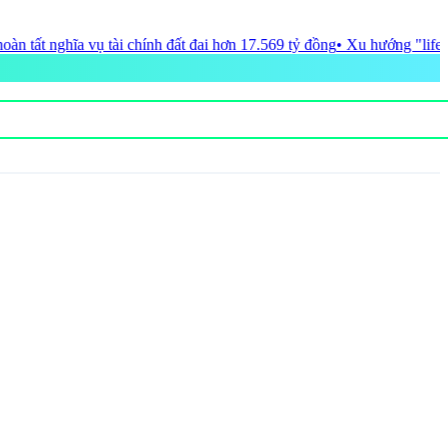
hơn 17.569 tỷ đồng
• Xu hướng "lifestyle destination" mở ra diện mạo 