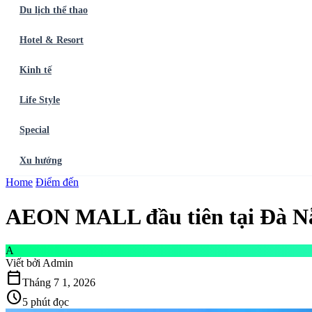
Du lịch thể thao
Hotel & Resort
Kinh tế
Life Style
Special
Xu hướng
Trang chủ
Home
Điểm đến
Ẩm thực
Balo du lịch
Điểm đến
Dòng chảy
Du lịch thể t
AEON MALL đầu tiên tại Đà Nẵn
A
Viết bởi
Admin
calendar_today
Tháng 7 1, 2026
schedule
5 phút đọc