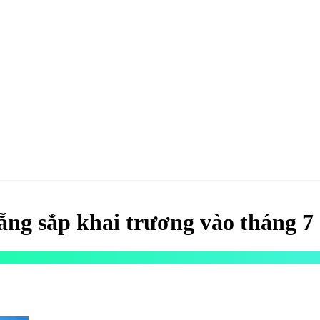
hao
Hotel & Resort
Kinh tế
Life Style
Special
Xu hướng
ĐĂNG KÝ 
g sắp khai trương vào tháng 7