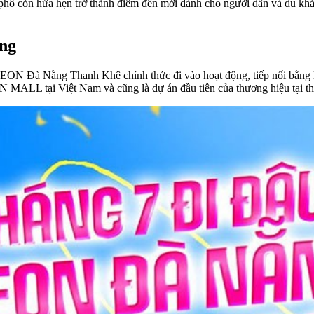
phố còn hứa hẹn trở thành điểm đến mới dành cho người dân và du kh
ẵng
n AEON Đà Nẵng Thanh Khê chính thức đi vào hoạt động, tiếp nối b
N MALL tại Việt Nam và cũng là dự án đầu tiên của thương hiệu tại 