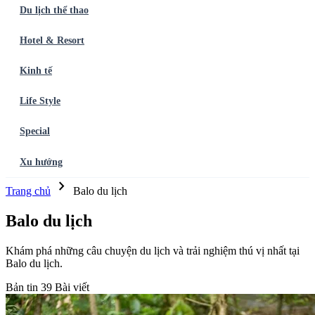
Du lịch thể thao
Hotel & Resort
Kinh tế
Life Style
Special
Xu hướng
chevron_right
Trang chủ
Ẩm thực
Balo du lịch
Điểm đến
Dòng chảy
Du lịch thể
Trang chủ
Balo du lịch
thao
Hotel & Resort
Kinh tế
Life Style
Special
Xu hướng
ĐĂNG
KÝ NGAY
Balo du lịch
Khám phá những câu chuyện du lịch và trải nghiệm thú vị nhất tại
Balo du lịch.
Bản tin
39 Bài viết