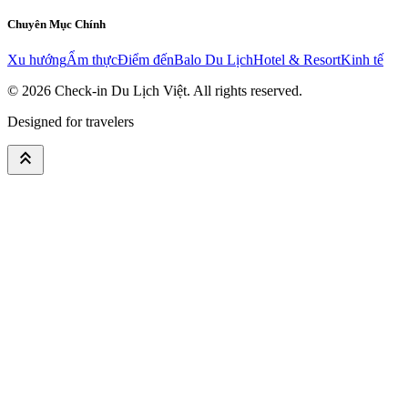
Chuyên Mục Chính
Xu hướng
Ẩm thực
Điểm đến
Balo Du Lịch
Hotel & Resort
Kinh tế
© 2026
Check-in Du Lịch Việt
. All rights reserved.
Designed for travelers
keyboard_double_arrow_up