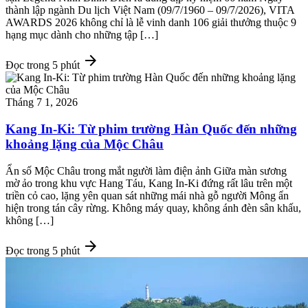
thành lập ngành Du lịch Việt Nam (09/7/1960 – 09/7/2026), VITA
AWARDS 2026 không chỉ là lễ vinh danh 106 giải thưởng thuộc 9
hạng mục dành cho những tập […]
arrow_forward
Đọc trong 5 phút
Tháng 7 1, 2026
Kang In-Ki: Từ phim trường Hàn Quốc đến những
khoảng lặng của Mộc Châu
Ẩn số Mộc Châu trong mắt người làm điện ảnh Giữa màn sương
mờ ảo trong khu vực Hang Táu, Kang In-Ki đứng rất lâu trên một
triền cỏ cao, lặng yên quan sát những mái nhà gỗ người Mông ẩn
hiện trong tán cây rừng. Không máy quay, không ánh đèn sân khấu,
không […]
arrow_forward
Đọc trong 5 phút