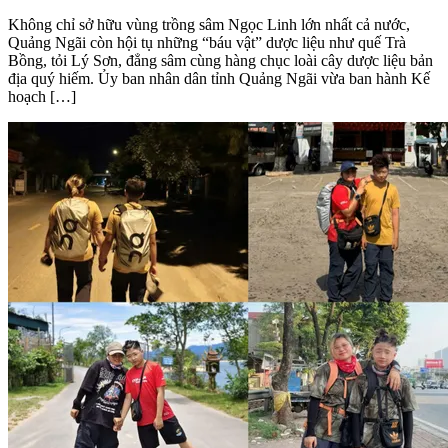
Không chỉ sở hữu vùng trồng sâm Ngọc Linh lớn nhất cả nước,
Quảng Ngãi còn hội tụ những “báu vật” dược liệu như quế Trà
Bồng, tỏi Lý Sơn, đẳng sâm cùng hàng chục loài cây dược liệu bản
địa quý hiếm. Ủy ban nhân dân tỉnh Quảng Ngãi vừa ban hành Kế
hoạch […]