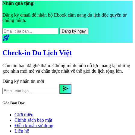
Nhận quà tặng!
Đăng ký email để nhận bộ Ebook cẩm nang du lịch độc quyền từ
chúng mình.
Đăng ký ngay
rocket_launch
Check-in Du Lịch Việt
Cảm ơn bạn đã ghé thăm. Chúng mình luôn nỗ lực mang lại những
góc nhìn mới mẻ và chân thực nhất về thế giới du lịch rộng lớn.
Đăng ký nhận tin mới
send
Góc Bạn Đọc
Giới thiệu
Chính sách bảo mật
Điều khoản sử dụng
Liên hệ