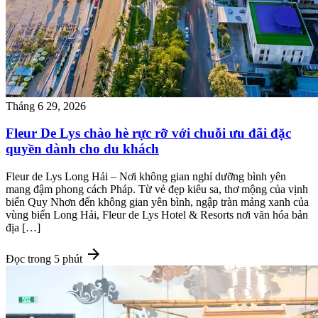
Tháng 6 29, 2026
Fleur De Lys chào hè rực rỡ với chuỗi ưu đãi đặc
quyền dành cho du khách
Fleur de Lys Long Hải – Nơi không gian nghỉ dưỡng bình yên
mang đậm phong cách Pháp. Từ vẻ đẹp kiêu sa, thơ mộng của vịnh
biển Quy Nhơn đến không gian yên bình, ngập tràn mảng xanh của
vùng biển Long Hải, Fleur de Lys Hotel & Resorts nơi văn hóa bản
địa […]
arrow_forward
Đọc trong 5 phút