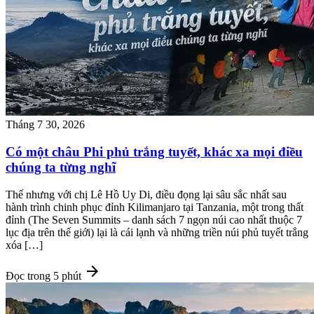
Tháng 7 30, 2026
Có một châu Phi phủ trắng tuyết, khác xa mọi điều
chúng ta từng nghĩ
Thế nhưng với chị Lê Hồ Uy Di, điều đọng lại sâu sắc nhất sau
hành trình chinh phục đỉnh Kilimanjaro tại Tanzania, một trong thất
đỉnh (The Seven Summits – danh sách 7 ngọn núi cao nhất thuộc 7
lục địa trên thế giới) lại là cái lạnh và những triền núi phủ tuyết trắng
xóa […]
arrow_forward
Đọc trong 5 phút