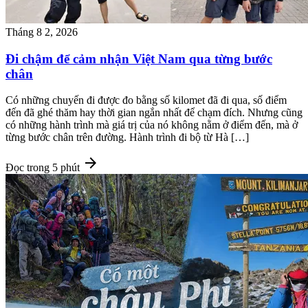
Tháng 8 2, 2026
Đi chậm để cảm nhận Việt Nam qua từng bước
chân
Có những chuyến đi được đo bằng số kilomet đã đi qua, số điểm
đến đã ghé thăm hay thời gian ngắn nhất để chạm đích. Nhưng cũng
có những hành trình mà giá trị của nó không nằm ở điểm đến, mà ở
từng bước chân trên đường. Hành trình đi bộ từ Hà […]
arrow_forward
Đọc trong 5 phút