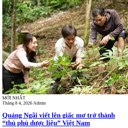
MỚI NHẤT
Tháng 8 4, 2026
Admin
Quảng Ngãi viết lên giấc mơ trở thành
“thủ phủ dược liệu” Việt Nam