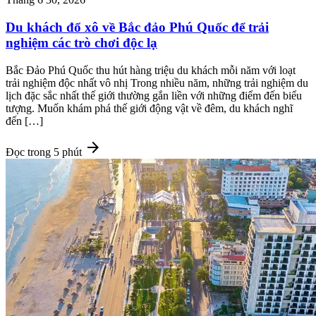
Du khách đổ xô về Bắc đảo Phú Quốc để trải
nghiệm các trò chơi độc lạ
Bắc Đảo Phú Quốc thu hút hàng triệu du khách mỗi năm với loạt
trải nghiệm độc nhất vô nhị Trong nhiều năm, những trải nghiệm du
lịch đặc sắc nhất thế giới thường gắn liền với những điểm đến biểu
tượng. Muốn khám phá thế giới động vật về đêm, du khách nghĩ
đến […]
arrow_forward
Đọc trong 5 phút