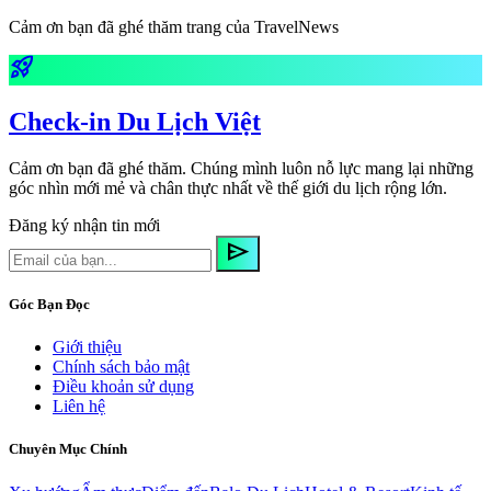
Cảm ơn bạn đã ghé thăm trang của TravelNews
rocket_launch
Check-in Du Lịch Việt
Cảm ơn bạn đã ghé thăm. Chúng mình luôn nỗ lực mang lại những
góc nhìn mới mẻ và chân thực nhất về thế giới du lịch rộng lớn.
Đăng ký nhận tin mới
send
Góc Bạn Đọc
Giới thiệu
Chính sách bảo mật
Điều khoản sử dụng
Liên hệ
Chuyên Mục Chính