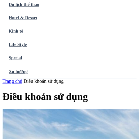
Du lịch thể thao
Hotel & Resort
Kinh tế
Life Style
Special
Xu hướng
Trang chủ
Trang chủ
Ẩm thực
Điều khoản sử dụng
Balo du lịch
Điểm đến
Dòng chảy
Du lịch thể
thao
Hotel & Resort
Kinh tế
Life Style
Special
Xu hướng
ĐĂNG
Điều khoản sử dụng
KÝ NGAY