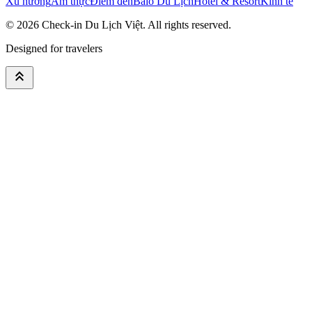
Xu hướng
Ẩm thực
Điểm đến
Balo Du Lịch
Hotel & Resort
Kinh tế
© 2026
Check-in Du Lịch Việt
. All rights reserved.
Designed for travelers
keyboard_double_arrow_up