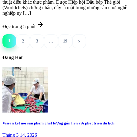
thuật điêu khắc thực phẩm. Được Hiệp hội Đầu bếp Thế giới
(Worldchefs) chứng nhận, đây là một trong những sân chơi nghề
nghiệp uy […]
arrow_forward
Đọc trong 5 phút
1
2
3
…
19
chevron_right
Đang Hot
Vissan kết nối sản phẩm chất lượng gắn liền với phát triển du lịch
Tháng 3 14, 2026