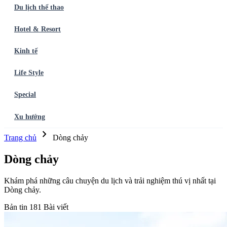
Du lịch thể thao
Hotel & Resort
Kinh tế
Life Style
Special
Xu hướng
chevron_right
Trang chủ
Ẩm thực
Balo du lịch
Điểm đến
Dòng chảy
Du lịch thể
Trang chủ
Dòng chảy
thao
Hotel & Resort
Kinh tế
Life Style
Special
Xu hướng
ĐĂNG
KÝ NGAY
Dòng chảy
Khám phá những câu chuyện du lịch và trải nghiệm thú vị nhất tại
Dòng chảy.
Bản tin
181 Bài viết