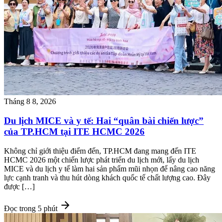
Tháng 8 8, 2026
Du lịch MICE và y tế: Hai “quân bài chiến lược”
của TP.HCM tại ITE HCMC 2026
Không chỉ giới thiệu điểm đến, TP.HCM đang mang đến ITE
HCMC 2026 một chiến lược phát triển du lịch mới, lấy du lịch
MICE và du lịch y tế làm hai sản phẩm mũi nhọn để nâng cao năng
lực cạnh tranh và thu hút dòng khách quốc tế chất lượng cao. Đây
được […]
arrow_forward
Đọc trong 5 phút