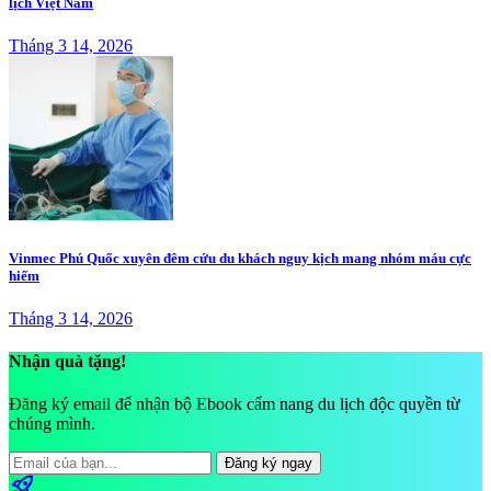
lịch Việt Nam
Tháng 3 14, 2026
Vinmec Phú Quốc xuyên đêm cứu du khách nguy kịch mang nhóm máu cực
hiếm
Tháng 3 14, 2026
Nhận quà tặng!
Đăng ký email để nhận bộ Ebook cẩm nang du lịch độc quyền từ
chúng mình.
Đăng ký ngay
rocket_launch