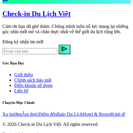
Check-in Du Lịch Việt
Cảm ơn bạn đã ghé thăm. Chúng mình luôn nỗ lực mang lại những
góc nhìn mới mẻ và chân thực nhất về thế giới du lịch rộng lớn.
Đăng ký nhận tin mới
send
Góc Bạn Đọc
Giới thiệu
Chính sách bảo mật
Điều khoản sử dụng
Liên hệ
Chuyên Mục Chính
Xu hướng
Ẩm thực
Điểm đến
Balo Du Lịch
Hotel & Resort
Kinh tế
© 2026
Check-in Du Lịch Việt
. All rights reserved.