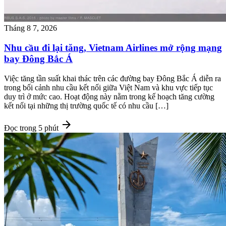
Tháng 8 7, 2026
Nhu cầu đi lại tăng, Vietnam Airlines mở rộng mạng
bay Đông Bắc Á
Việc tăng tần suất khai thác trên các đường bay Đông Bắc Á diễn ra
trong bối cảnh nhu cầu kết nối giữa Việt Nam và khu vực tiếp tục
duy trì ở mức cao. Hoạt động này nằm trong kế hoạch tăng cường
kết nối tại những thị trường quốc tế có nhu cầu […]
arrow_forward
Đọc trong 5 phút