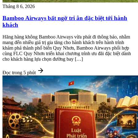
Tháng 8 6, 2026
Bamboo Airways bất ngờ tri ân đặc biệt tới hành
khách
Hãng hàng không Bamboo Airways vừa phát đi thông báo, nhằm
mang đến nhiều giá trị gia tăng cho hành khách trên hành trình
khám phá thành phố biển Quy Nhơn, Bamboo Airways phối hợp
cùng FLC Quy Nhơn triển khai chương trình ưu đãi đặc biệt dành
cho khách hàng lựa chọn đường bay […]
arrow_forward
Đọc trong 5 phút