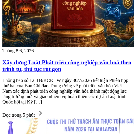
Tháng 8 6, 2026
Xây dựng Luật Phát triển công nghiệp văn hoá theo
trình tự, thủ tục rút gọn
Thông báo số 12-TB/BCĐTW ngày 30/7/2026 kết luận Phiên họp
thứ hai của Ban Chỉ đạo Trung ương về phát triển văn hóa Việt
Nam xác định phát triển công nghiệp văn hóa thành một động lực
tăng trưởng mới và giao nhiệm vụ hoàn thiện các dự án Luật trình
Quốc hội tại Kỳ […]
arrow_forward
Đọc trong 5 phút