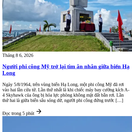
Tháng 8 6, 2026
Người phi công Mỹ trở lại tìm ân nhân giữa biển Hạ
Long
Ngày 5/8/1964, trên vùng biển Hạ Long, một phi công Mỹ đã rơi
vào hai lần cửa tử. Lần thứ nhất là khi chiếc máy bay cường kích A-
4 Skyhawk của ông bị hỏa lực phòng không mặt đất bắn rơi. Lần
thứ hai là giữa biển sâu sóng dữ, người phi công đứng trước […]
arrow_forward
Đọc trong 5 phút