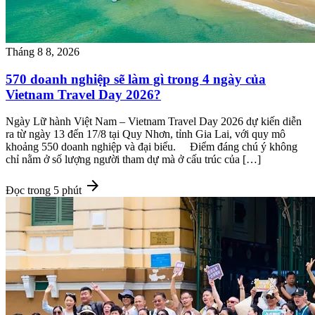
Tháng 8 8, 2026
570 doanh nghiệp sẽ làm gì trong 4 ngày của
Vietnam Travel Day 2026?
Ngày Lữ hành Việt Nam – Vietnam Travel Day 2026 dự kiến diễn
ra từ ngày 13 đến 17/8 tại Quy Nhơn, tỉnh Gia Lai, với quy mô
khoảng 550 doanh nghiệp và đại biểu. Điểm đáng chú ý không
chỉ nằm ở số lượng người tham dự mà ở cấu trúc của […]
arrow_forward
Đọc trong 5 phút