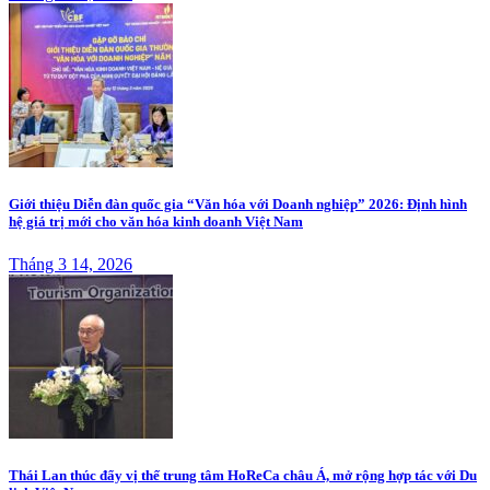
Giới thiệu Diễn đàn quốc gia “Văn hóa với Doanh nghiệp” 2026: Định hình
hệ giá trị mới cho văn hóa kinh doanh Việt Nam
Tháng 3 14, 2026
Thái Lan thúc đẩy vị thế trung tâm HoReCa châu Á, mở rộng hợp tác với Du