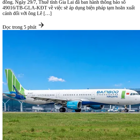
đồng. Ngày 29/7, Thuế tỉnh Gia Lai đã ban hành thông báo số
49016/TB-GLA-KĐT về việc sẽ áp dụng biện pháp tạm hoãn xuất
cảnh đối với ông Lê […]
arrow_forward
Đọc trong 5 phút