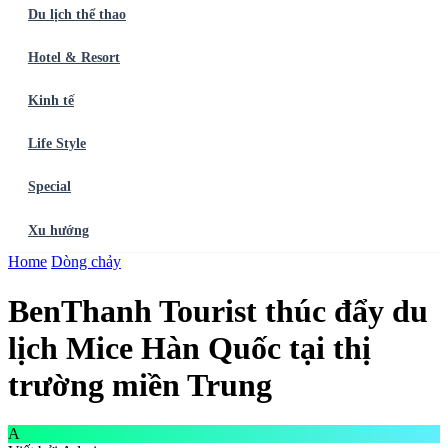
Du lịch thể thao
Hotel & Resort
Kinh tế
Life Style
Special
Xu hướng
Trang chủ
Home
Dòng chảy
Ẩm thực
Balo du lịch
Điểm đến
Dòng chảy
Du lịch thể
thao
Hotel & Resort
Kinh tế
Life Style
Special
Xu hướng
ĐĂNG
BenThanh Tourist thúc đẩy du
KÝ NGAY
lịch Mice Hàn Quốc tại thị
trường miền Trung
A