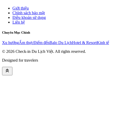
Giới thiệu
Chính sách bảo mật
Điều khoản sử dụng
Liên hệ
Chuyên Mục Chính
Xu hướng
Ẩm thực
Điểm đến
Balo Du Lịch
Hotel & Resort
Kinh tế
© 2026
Check-in Du Lịch Việt
. All rights reserved.
Designed for travelers
keyboard_double_arrow_up