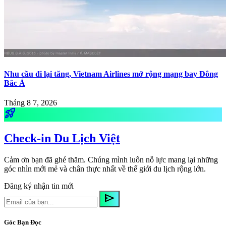
Nhu cầu đi lại tăng, Vietnam Airlines mở rộng mạng bay Đông
Bắc Á
Tháng 8 7, 2026
rocket_launch
Check-in Du Lịch Việt
Cảm ơn bạn đã ghé thăm. Chúng mình luôn nỗ lực mang lại những
góc nhìn mới mẻ và chân thực nhất về thế giới du lịch rộng lớn.
Đăng ký nhận tin mới
send
Góc Bạn Đọc