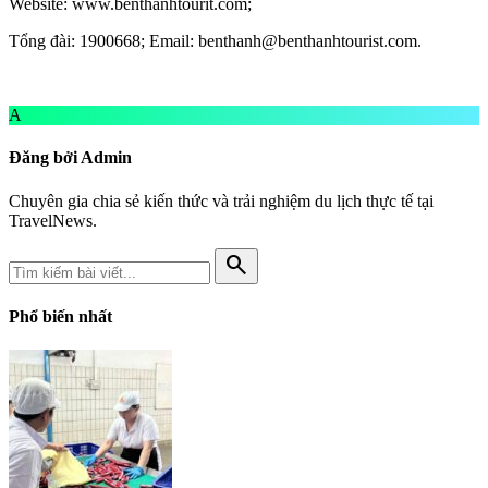
Website: www.benthanhtourit.com;
Tổng đài: 1900668; Email:
benthanh@benthanhtourist.com
.
A
Đăng bởi Admin
Chuyên gia chia sẻ kiến thức và trải nghiệm du lịch thực tế tại
TravelNews.
search
Phổ biến nhất