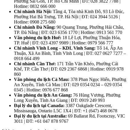
Phường Sài Gòn, TP. Hồ Chí Minh | ĐT: 028 3822 7788 |
Hotline: 0832 666 000
Chi nhánh Hà Nội:
Tầng 4, Tòa nhà Kinh Đô, 93 Lò Đúc,
Phường Hai Bà Trưng, TP. Hà Nội | ĐT: 024 3944 5126 |
Hotline: 0908 275 680
Chi nhánh Đà Nẵng:
90 Quang Trung, Phường Hải Châu,
TP. Đà Nẵng | ĐT: 023 6356 1770 | Hotline: 0913 561 770
Văn phòng du lịch Huế:
18 Lê Lợi, Phường Thuận Hóa,
TP. Huế | ĐT: 023 4397 9989 | Hotline: 0979 566 777
Chi nhánh Vĩnh Long – KDL Vinh Sang:
Tổ 14, Ấp An
Thuận, Xã An Bình, Tỉnh Vĩnh Long | ĐT: 027 0627 7277 –
0918 664 499
Chi nhánh Cần Thơ:
171 Trần Văn Khéo, Phường Cái
Khế, TP. Cần Thơ | ĐT: 029 2367 6868 | Hotline: 0919 978
860
Văn phòng du lịch Cà Mau:
378 Phan Ngọc Hiển, Phường
An Xuyên, Tỉnh Cà Mau | ĐT: 029 0354 0234 – 029 0354
0345 | Hotline: 0976 677 868
Văn phòng du lịch An Giang:
76 Hùng Vương, Phường
Long Xuyên, Tỉnh An Giang | ĐT: 0919 249 993
Đại lý du lịch tại Canada:
3387 Oakglade Crescent,
Mississauga, Ontario L5C 1X4 | ĐT: +1 (647) 468 0678
Đại lý du lịch tại Australia:
69 Ballarat Rd, Footscray, VIC
3011 | ĐT: +61 047 878 9767