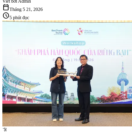
Viết bởi
Admin
calendar_today
Tháng 5 21, 2026
schedule
5 phút đọc