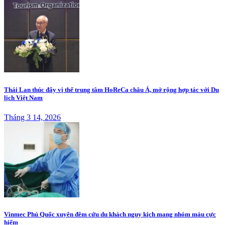
Thái Lan thúc đẩy vị thế trung tâm HoReCa châu Á, mở rộng hợp tác với Du
lịch Việt Nam
Tháng 3 14, 2026
Vinmec Phú Quốc xuyên đêm cứu du khách nguy kịch mang nhóm máu cực
hiếm