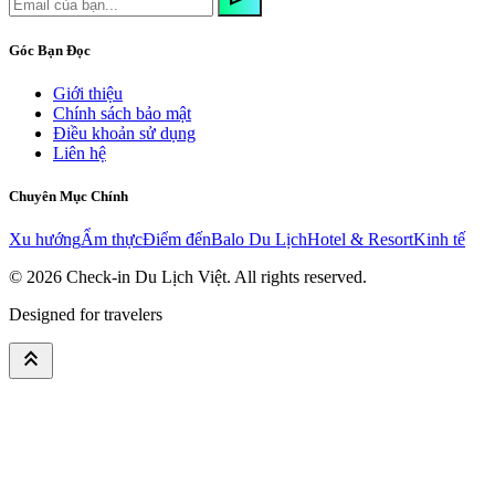
Góc Bạn Đọc
Giới thiệu
Chính sách bảo mật
Điều khoản sử dụng
Liên hệ
Chuyên Mục Chính
Xu hướng
Ẩm thực
Điểm đến
Balo Du Lịch
Hotel & Resort
Kinh tế
© 2026
Check-in Du Lịch Việt
. All rights reserved.
Designed for travelers
keyboard_double_arrow_up