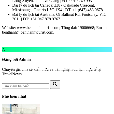
Long Xuyên, Tỉnh An Giang | ĐT: 0919 249 993
Đại lý du lịch tại Canada: 3387 Oakglade Crescent,
Mississauga, Ontario L5C 1X4 | ĐT: +1 (647) 468 0678
Đại lý du lịch tại Australia: 69 Ballarat Rd, Footscray, VIC
3011 | ĐT: +61 047 878 9767
Website: www.benthanhtourist.com; Tổng đài: 19006668; Email:
benthanh@benthanhtourist.com
.
A
Đăng bởi Admin
Chuyên gia chia sẻ kiến thức và trải nghiệm du lịch thực tế tại
TravelNews.
search
Phổ biến nhất