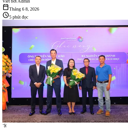
Viết bởi
Admin
calendar_today
Tháng 6 8, 2026
schedule
5 phút đọc