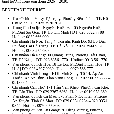
tăng trưởng trong giai đoạn 2026 – 2030.
BENTHANH TOURIST
Trụ sở chính: 70 Lý Tự Trọng, Phường Bến Thành, TP. Hồ
Chí Minh | ĐT: 028 3520 2020
Trung tâm Du lịch Nguyễn Huệ: 03 – 05 Nguyễn Huệ,
Phường Sài Gòn, TP. Hồ Chí Minh | ĐT: 028 3822 7788 |
Hotline: 0832 666 000
Chi nhánh Hà Nội: Tầng 4, Tòa nhà Kinh Đô, 93 Lò Đúc,
Phường Hai Bà Trưng, TP. Hà Nội | ĐT: 024 3944 5126 |
Hotline: 0908 275 680
Chi nhánh Đà Nẵng: 90 Quang Trung, Phường Hải Châu,
TP. Đà Nẵng | ĐT: 023 6356 1770 | Hotline: 0913 561 770
Văn phòng du lịch Huế: 18 Lê Lợi, Phường Thuận Hóa, TP.
Huế | ĐT: 023 4397 9989 | Hotline: 0979 566 777
Chi nhánh Vĩnh Long – KDL Vinh Sang: Tổ 14, Ấp An
Thuận, Xã An Bình, Tỉnh Vĩnh Long | ĐT: 027 0627 7277 –
0918 664 499
Chi nhánh Cần Thơ: 171 Trần Văn Khéo, Phường Cái Khế,
TP. Cần Thơ | ĐT: 029 2367 6868 | Hotline: 0919 978 860
Văn phòng du lịch Cà Mau: 378 Phan Ngọc Hiển, Phường
An Xuyên, Tỉnh Cà Mau | ĐT: 029 0354 0234 – 029 0354
0345 | Hotline: 0976 677 868
Văn phòng du lịch An Giang: 76 Hùng Vương, Phường