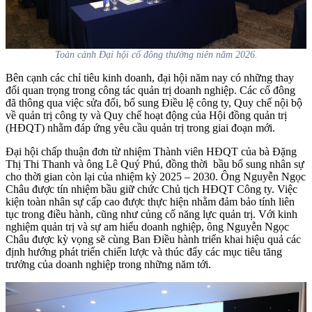
Toàn cảnh Đại hội cổ đông thường niên năm 2026.
Bên cạnh các chỉ tiêu kinh doanh, đại hội năm nay có những thay
đổi quan trọng trong công tác quản trị doanh nghiệp. Các cổ đông
đã thông qua việc sửa đổi, bổ sung Điều lệ công ty, Quy chế nội bộ
về quản trị công ty và Quy chế hoạt động của Hội đồng quản trị
(HĐQT) nhằm đáp ứng yêu cầu quản trị trong giai đoạn mới.
Đại hội chấp thuận đơn từ nhiệm Thành viên HĐQT của bà Đặng
Thị Thi Thanh và ông Lê Quý Phú, đồng thời bầu bổ sung nhân sự
cho thời gian còn lại của nhiệm kỳ 2025 – 2030. Ông Nguyễn Ngọc
Châu được tín nhiệm bầu giữ chức Chủ tịch HĐQT Công ty. Việc
kiện toàn nhân sự cấp cao được thực hiện nhằm đảm bảo tính liên
tục trong điều hành, cũng như củng cố năng lực quản trị. Với kinh
nghiệm quản trị và sự am hiểu doanh nghiệp, ông Nguyễn Ngọc
Châu được kỳ vọng sẽ cùng Ban Điều hành triển khai hiệu quả các
định hướng phát triển chiến lược và thúc đẩy các mục tiêu tăng
trưởng của doanh nghiệp trong những năm tới.