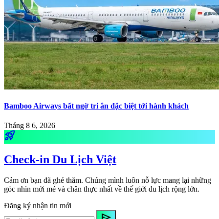
Bamboo Airways bất ngờ tri ân đặc biệt tới hành khách
Tháng 8 6, 2026
rocket_launch
Check-in Du Lịch Việt
Cảm ơn bạn đã ghé thăm. Chúng mình luôn nỗ lực mang lại những
góc nhìn mới mẻ và chân thực nhất về thế giới du lịch rộng lớn.
Đăng ký nhận tin mới
send