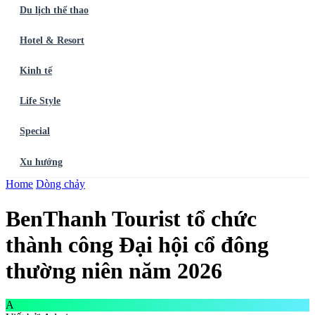
Du lịch thể thao
Hotel & Resort
Kinh tế
Life Style
Special
Xu hướng
Trang chủ
Home
Dòng chảy
Ẩm thực
Balo du lịch
Điểm đến
Dòng chảy
Du lịch thể
thao
Hotel & Resort
Kinh tế
Life Style
Special
Xu hướng
ĐĂNG
BenThanh Tourist tổ chức
KÝ NGAY
thành công Đại hội cổ đông
thường niên năm 2026
A