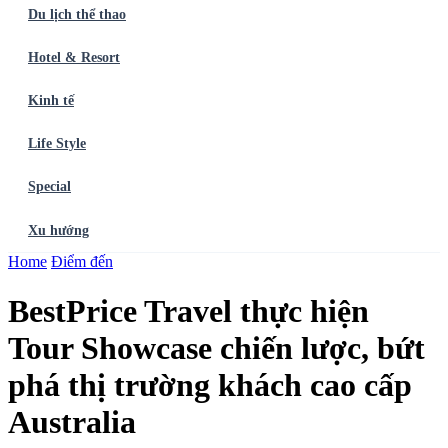
Du lịch thể thao
Hotel & Resort
Kinh tế
Life Style
Special
Xu hướng
Trang chủ
Home
Điểm đến
Ẩm thực
Balo du lịch
Điểm đến
Dòng chảy
Du lịch thể
thao
Hotel & Resort
Kinh tế
Life Style
Special
Xu hướng
ĐĂNG
BestPrice Travel thực hiện
KÝ NGAY
Tour Showcase chiến lược, bứt
phá thị trường khách cao cấp
Australia