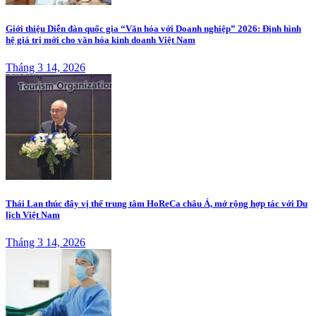
Giới thiệu Diễn đàn quốc gia “Văn hóa với Doanh nghiệp” 2026: Định hình
hệ giá trị mới cho văn hóa kinh doanh Việt Nam
Tháng 3 14, 2026
Thái Lan thúc đẩy vị thế trung tâm HoReCa châu Á, mở rộng hợp tác với Du
lịch Việt Nam
Tháng 3 14, 2026