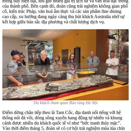
trưng bày hiện đại, lưu giữ nhiều giá trị lịch sử và văn hoá đặc trưng
của thành phố.
Bên cạnh đó, đoàn cũng trải nghiệm không gian phố
cổ, kiến trúc Pháp, văn hoá ẩm thực và các sản phẩm fine dining
cao cấp, xu hướng đang ngày càng thu hút khách Australia nhờ sự
kết hợp giữa bản sắc địa phương và chất lượng dịch vụ.
Du khách tham quan Bảo tàng Hà Nội
Điểm dừng chân tiếp theo là Tam Cốc, địa danh nổi tiếng với hệ
thống núi đá vôi, dòng sông xuyên hang động tự nhiên và khung
cảnh được nhiều du khách quốc tế ví như “bức tranh thủy mặc”.
Vào thời điểm tháng 5, đoàn sẽ có cơ hội trải nghiệm mùa lúa chín