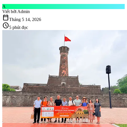
A
Viết bởi
Admin
calendar_today
Tháng 5 14, 2026
schedule
5 phút đọc