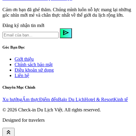
Cảm ơn bạn đã ghé thăm. Chúng mình luôn nỗ lực mang lại những
góc nhìn mới mẻ và chân thực nhất về thế giới du lịch rộng lớn.
Đăng ký nhận tin mới
send
Góc Bạn Đọc
Giới thiệu
Chính sách bảo mật
Điều khoản sử dụng
Liên hệ
Chuyên Mục Chính
Xu hướng
Ẩm thực
Điểm đến
Balo Du Lịch
Hotel & Resort
Kinh tế
© 2026
Check-in Du Lịch Việt
. All rights reserved.
Designed for travelers
keyboard_double_arrow_up