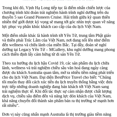
Trong khi đó, Vịnh Hạ Long tiếp tục là điểm nhấn chiến lược của
chương trình khi đoàn trải nghiệm hành trình nghỉ dưỡng trên du
thuyền 5 sao Grand Pioneers Cruise. Hải trình giữa kỳ quan thiên
nhiên thế giới được kỳ vọng sẽ mang tới góc nhìn trực quan về năng
lực phục vụ phân khúc khách cao cấp của du lịch Việt Nam.
Một điểm nhấn khác là hành trình tới Yên Tử, trung tâm Phật giáo
và thiền phái Trúc Lâm của Việt Nam, nơi đang nổi lên như điểm
đến wellness và chữa lành của miền Bắc. Tại đây, đoàn sẽ nghỉ
dưỡng tại Legacy Yên Tử – MGallery, khu nghỉ dưỡng mang phong
cách thiền định lấy cảm hứng từ di sản Yên Tử.
Theo xu hướng du lịch hậu Covid 19, các sản phẩm du lịch chữa
lành, wellness và trải nghiệm chiều sâu văn hoá đang ngày càng
được du khách Australia quan tâm, mở ra nhiều tiềm năng phát triển
cho du lịch Việt Nam.
Đại diện BestPrice Travel cho biết: “Chúng
tôi muốn thay đổi cách xúc tiến du lịch truyền thống bằng việc đưa
trực tiếp những doanh nghiệp đang bán khách tới Việt Nam sang
trải nghiệm thực tế. Khi đối tác thực sự cảm nhận được chất lượng
dịch vụ, chiều sâu điểm đến và năng lực đón khách của Việt Nam,
khả năng chuyển đổi thành sản phẩm bán ra thị trường sẽ mạnh hơn
rất nhiều”.
Đơn vị này cũng nhấn mạnh Australia là thị trường giàu tiềm năng