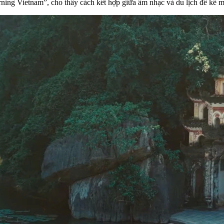
g Vietnam”, cho thấy cách kết hợp giữa âm nhạc và du lịch để kể mộ