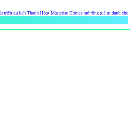
erise Homes mở rộng giá trị dành cho khách hàng bằng những giải ph