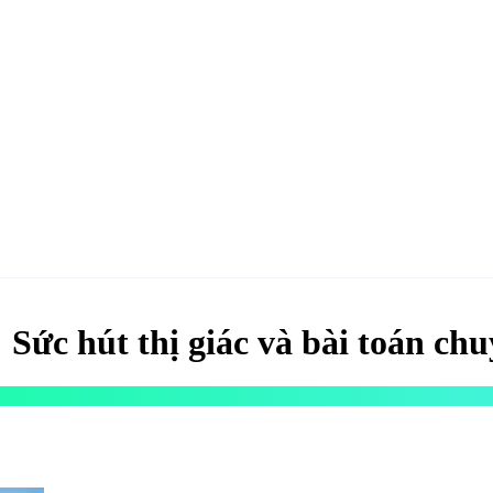
hao
Hotel & Resort
Kinh tế
Life Style
Special
Xu hướng
ĐĂNG KÝ 
 Sức hút thị giác và bài toán chu