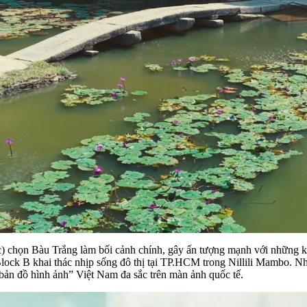
họn Bàu Trắng làm bối cảnh chính, gây ấn tượng mạnh với những khu
ck B khai thác nhịp sống đô thị tại TP.HCM trong Nillili Mambo. Nh
ản đồ hình ảnh” Việt Nam đa sắc trên màn ảnh quốc tế.