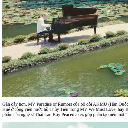
Gần đây hơn, MV Paradise of Rumors của bộ đôi AKMU (Hàn Quốc) c
Huế ở công viên nước hồ Thủy Tiên trong MV We Must Love, hay Blo
phẩm của nghệ sĩ Thái Lan Boy Peacemaker, góp phần tạo nên một “b