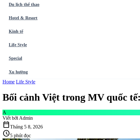
Du lịch thể thao
Hotel & Resort
Kinh tế
Life Style
Special
Xu hướng
Trang chủ
Home
Life Style
Ẩm thực
Balo du lịch
Điểm đến
Dòng chảy
Du lịch thể t
Bối cảnh Việt trong MV quốc tế:
A
Viết bởi
Admin
calendar_today
Tháng 5 8, 2026
schedule
5 phút đọc