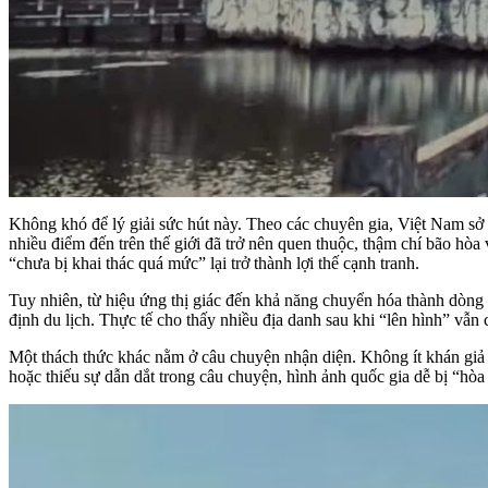
Không khó để lý giải sức hút này. Theo các chuyên gia, Việt Nam sở
nhiều điểm đến trên thế giới đã trở nên quen thuộc, thậm chí bão hò
“chưa bị khai thác quá mức” lại trở thành lợi thế cạnh tranh.
Tuy nhiên, từ hiệu ứng thị giác đến khả năng chuyển hóa thành dòng
định du lịch. Thực tế cho thấy nhiều địa danh sau khi “lên hình” vẫ
Một thách thức khác nằm ở câu chuyện nhận diện. Không ít khán giả q
hoặc thiếu sự dẫn dắt trong câu chuyện, hình ảnh quốc gia dễ bị “hòa