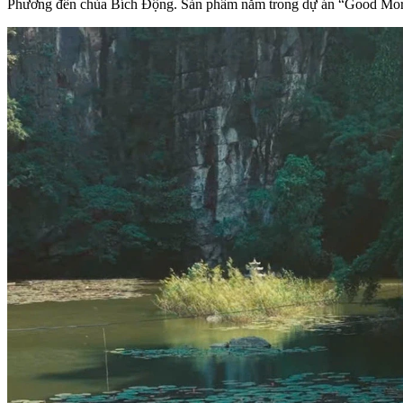
Phương đến chùa Bích Động. Sản phẩm nằm trong dự án “Good Mornin