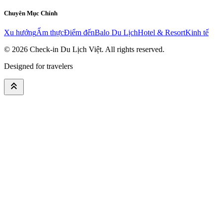
Chuyên Mục Chính
Xu hướng
Ẩm thực
Điểm đến
Balo Du Lịch
Hotel & Resort
Kinh tế
© 2026
Check-in Du Lịch Việt
. All rights reserved.
Designed for travelers
keyboard_double_arrow_up