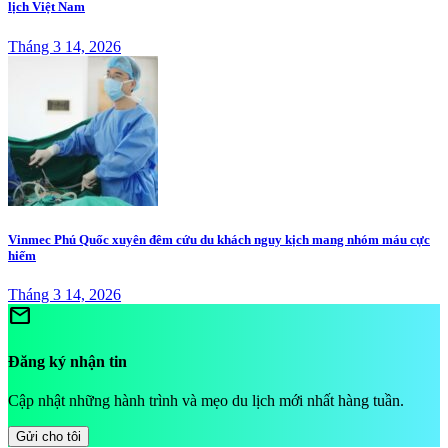
lịch Việt Nam
Tháng 3 14, 2026
Vinmec Phú Quốc xuyên đêm cứu du khách nguy kịch mang nhóm máu cực
hiếm
Tháng 3 14, 2026
mail
Đăng ký nhận tin
Cập nhật những hành trình và mẹo du lịch mới nhất hàng tuần.
Gửi cho tôi