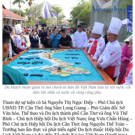
Du khách tham quan tò mò check-in bản đồ Việt Nam làm từ xôi nước cốt
dừa lớn nhất cả nước vô cùng công phu.
Tham dự sự kiện có bà Nguyễn Thị Ngọc Điệp – Phó Chủ tịch
UBND TP. Cần Thơ; ông Sầm Long Giang – Phó Giám đốc Sở
Văn hóa, Thể thao và Du lịch thành phố Cần Thơ và ông Vũ Thế
Bình – Chủ tịch Hiệp hội Du lịch Việt Nam; ông Vưu Chấn Hùng –
Phó Chủ tịch Hiệp hội Du lịch Cần Thơ; ông Nguyễn Thế Toàn –
Trưởng ban ẩm thực và phát triển nghề Du lịch thuộc Hiệp hội Du
Lịch Việt Nam và đại diện Tổ chức Kỷ lục Việt Nam (VietKings),