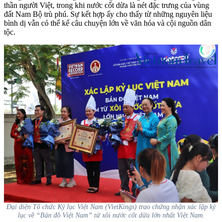
thần người Việt, trong khi nước cốt dừa là nét đặc trưng của vùng
đất Nam Bộ trù phú. Sự kết hợp ấy cho thấy từ những nguyên liệu
bình dị vẫn có thể kể câu chuyện lớn về văn hóa và cội nguồn dân
tộc.
Đại diện Tổ chức Kỷ lục Việt Nam (VietKings) trao chứng nhận xác lập kỷ
lục về “Bản đồ Việt Nam” từ xôi nước cốt dừa lớn nhất Việt Nam.