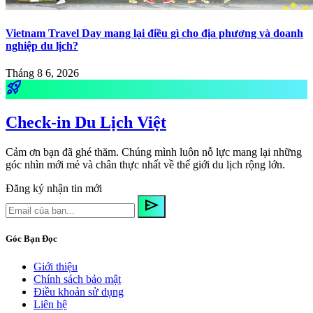
Vietnam Travel Day mang lại điều gì cho địa phương và doanh
nghiệp du lịch?
Tháng 8 6, 2026
rocket_launch
Check-in Du Lịch Việt
Cảm ơn bạn đã ghé thăm. Chúng mình luôn nỗ lực mang lại những
góc nhìn mới mẻ và chân thực nhất về thế giới du lịch rộng lớn.
Đăng ký nhận tin mới
send
Góc Bạn Đọc
Giới thiệu
Chính sách bảo mật
Điều khoản sử dụng
Liên hệ