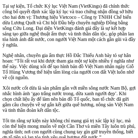
Tại sự kiện, Tổ chức Kỷ lục Việt Nam (VietKings) đã chính thức
công bố quyết định xác lập kỷ lục và trao chứng nhận đồng sở hữu
cho hai đơn vị: Thương hiệu Vietcoco – Công ty TNHH Chế biến
dừa Lương Quới và Chi hội Đầu bếp chuyên nghiệp Đồng bằng
sông Cửu Long. Đại diện VietKings đánh giá đây là sự kết hợp
sáng tạo giữa nghệ thuật ẩm thực và tinh thần dân tộc, góp phần lan
tỏa hình ảnh đất nước, con người Việt Nam một cách gần gũi và đầy
ý nghĩa.
Nghệ nhân, chuyên gia ẩm thực Hồ Đắc Thiếu Anh bày tỏ sự hân
hoan: “Tôi rất vui khi được tham gia một sự kiện nhiều ý nghĩa như
thế này. Việc dùng xôi để tạo hình bản đồ Việt Nam nhân ngày Giỗ
Tổ Hùng Vương thể hiện tấm lòng của người con đất Việt luôn nhớ
về cội nguồn.
Xôi nước cốt dừa là sản phẩm gắn với miền sông nước Nam Bộ, gợi
nhắc hình ảnh ‘gạo trắng nước trong, dừa xanh người đẹp’. Khi
chọn chất liệu ấy để làm nên bản đồ Tổ quốc, ban tổ chức đã gửi
gắm câu chuyện về sự gắn kết giữa quê hương, nông sản Việt Nam
và tinh thần đoàn kết dân tộc.
Tôi tin rằng sự kiện này không chỉ mang giá trị xác lập kỷ lục, mà
còn thể hiện mong muốn về một Cần Thơ và miền Tây luôn trù phú,
nghĩa tình; nơi con người cùng chung tay gìn giữ truyền thống, biết
ơn tổ tiên và lan tỏa tình yêu quê hương đất nước.”