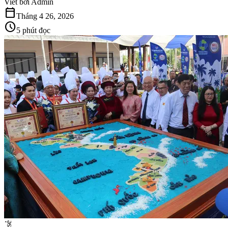
Viết bởi
Admin
calendar_today
Tháng 4 26, 2026
schedule
5 phút đọc