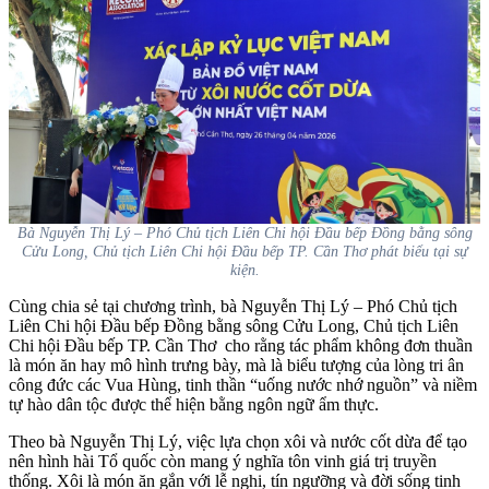
Bà Nguyễn Thị Lý – Phó Chủ tịch Liên Chi hội Đầu bếp Đồng bằng sông
Cửu Long, Chủ tịch Liên Chi hội Đầu bếp TP. Cần Thơ phát biểu tại sự
kiện.
Cùng chia sẻ tại chương trình, bà Nguyễn Thị Lý – Phó Chủ tịch
Liên Chi hội Đầu bếp Đồng bằng sông Cửu Long, Chủ tịch Liên
Chi hội Đầu bếp TP. Cần Thơ cho rằng tác phẩm không đơn thuần
là món ăn hay mô hình trưng bày, mà là biểu tượng của lòng tri ân
công đức các Vua Hùng, tinh thần “uống nước nhớ nguồn” và niềm
tự hào dân tộc được thể hiện bằng ngôn ngữ ẩm thực.
Theo bà Nguyễn Thị Lý, việc lựa chọn xôi và nước cốt dừa để tạo
nên hình hài Tổ quốc còn mang ý nghĩa tôn vinh giá trị truyền
thống. Xôi là món ăn gắn với lễ nghi, tín ngưỡng và đời sống tinh