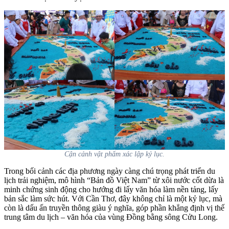
Cận cảnh vật phẩm xác lập kỷ lục.
Trong bối cảnh các địa phương ngày càng chú trọng phát triển du
lịch trải nghiệm, mô hình “Bản đồ Việt Nam” từ xôi nước cốt dừa là
minh chứng sinh động cho hướng đi lấy văn hóa làm nền tảng, lấy
bản sắc làm sức hút. Với Cần Thơ, đây không chỉ là một kỷ lục, mà
còn là dấu ấn truyền thông giàu ý nghĩa, góp phần khẳng định vị thế
trung tâm du lịch – văn hóa của vùng Đồng bằng sông Cửu Long.