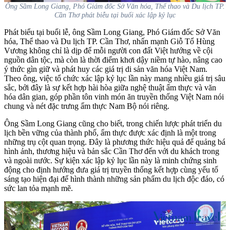
Ông Sầm Long Giang, Phó Giám đốc Sở Văn hóa, Thể thao và Du lịch TP.
Cần Thơ phát biễu tại buổi xác lập kỷ lục
Phát biểu tại buổi lễ, ông Sầm Long Giang, Phó Giám đốc Sở Văn
hóa, Thể thao và Du lịch TP. Cần Thơ, nhấn mạnh Giỗ Tổ Hùng
Vương không chỉ là dịp để mỗi người con đất Việt hướng về cội
nguồn dân tộc, mà còn là thời điểm khơi dậy niềm tự hào, nâng cao
ý thức gìn giữ và phát huy các giá trị di sản văn hóa Việt Nam.
Theo ông, việc tổ chức xác lập kỷ lục lần này mang nhiều giá trị sâu
sắc, bởi đây là sự kết hợp hài hòa giữa nghệ thuật ẩm thực và văn
hóa dân gian, góp phần tôn vinh món ăn truyền thống Việt Nam nói
chung và nét đặc trưng ẩm thực Nam Bộ nói riêng.
Ông Sầm Long Giang cũng cho biết, trong chiến lược phát triển du
lịch bền vững của thành phố, ẩm thực được xác định là một trong
những trụ cột quan trọng. Đây là phương thức hiệu quả để quảng bá
hình ảnh, thương hiệu và bản sắc Cần Thơ đến với du khách trong
và ngoài nước. Sự kiện xác lập kỷ lục lần này là minh chứng sinh
động cho định hướng đưa giá trị truyền thống kết hợp cùng yếu tố
sáng tạo hiện đại để hình thành những sản phẩm du lịch độc đáo, có
sức lan tỏa mạnh mẽ.