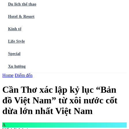
Du lịch thể thao
Hotel & Resort
Kinh tế
Life Style
Special
Xu hướng
Trang chủ
Home
Điểm đến
Ẩm thực
Balo du lịch
Điểm đến
Dòng chảy
Du lịch thể
thao
Hotel & Resort
Kinh tế
Life Style
Special
Xu hướng
ĐĂNG
Cần Thơ xác lập kỷ lục “Bản
KÝ NGAY
đồ Việt Nam” từ xôi nước cốt
dừa lớn nhất Việt Nam
A