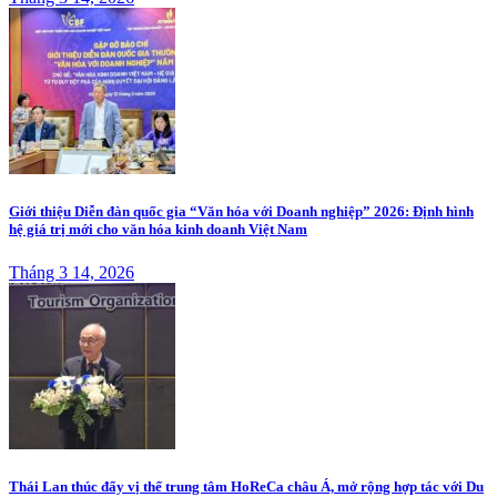
Giới thiệu Diễn đàn quốc gia “Văn hóa với Doanh nghiệp” 2026: Định hình
hệ giá trị mới cho văn hóa kinh doanh Việt Nam
Tháng 3 14, 2026
Thái Lan thúc đẩy vị thế trung tâm HoReCa châu Á, mở rộng hợp tác với Du