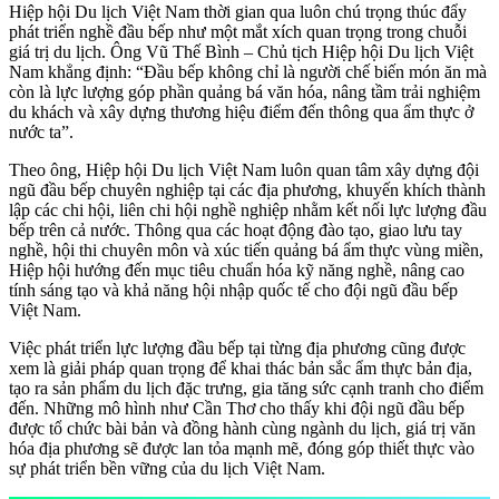
Hiệp hội Du lịch Việt Nam thời gian qua luôn chú trọng thúc đẩy
phát triển nghề đầu bếp như một mắt xích quan trọng trong chuỗi
giá trị du lịch. Ông Vũ Thế Bình – Chủ tịch Hiệp hội Du lịch Việt
Nam khẳng định: “Đầu bếp không chỉ là người chế biến món ăn mà
còn là lực lượng góp phần quảng bá văn hóa, nâng tầm trải nghiệm
du khách và xây dựng thương hiệu điểm đến thông qua ẩm thực ở
nước ta”.
Theo ông, Hiệp hội Du lịch Việt Nam luôn quan tâm xây dựng đội
ngũ đầu bếp chuyên nghiệp tại các địa phương, khuyến khích thành
lập các chi hội, liên chi hội nghề nghiệp nhằm kết nối lực lượng đầu
bếp trên cả nước. Thông qua các hoạt động đào tạo, giao lưu tay
nghề, hội thi chuyên môn và xúc tiến quảng bá ẩm thực vùng miền,
Hiệp hội hướng đến mục tiêu chuẩn hóa kỹ năng nghề, nâng cao
tính sáng tạo và khả năng hội nhập quốc tế cho đội ngũ đầu bếp
Việt Nam.
Việc phát triển lực lượng đầu bếp tại từng địa phương cũng được
xem là giải pháp quan trọng để khai thác bản sắc ẩm thực bản địa,
tạo ra sản phẩm du lịch đặc trưng, gia tăng sức cạnh tranh cho điểm
đến. Những mô hình như Cần Thơ cho thấy khi đội ngũ đầu bếp
được tổ chức bài bản và đồng hành cùng ngành du lịch, giá trị văn
hóa địa phương sẽ được lan tỏa mạnh mẽ, đóng góp thiết thực vào
sự phát triển bền vững của du lịch Việt Nam.