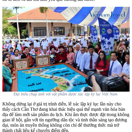
Đại biểu chụp ảnh với vật phẩm được xác lập kỷ lục Việt Nam.
Không dừng lại ở giá trị trình diễn, lễ xác lập kỷ lục lần này cho
thấy cách Cần Thơ đang khai thác hiệu quả thế mạnh văn hóa bản
địa để làm mới sản phẩm du lịch. Khi ẩm thực được đặt trong không
gian lễ hội, gắn với tín ngưỡng dân tộc và tinh thần sáng tạo đương
đại, món ăn truyền thống không còn chỉ để thưởng thức mà trở
thành chất liệu kể chuyện điểm đến.