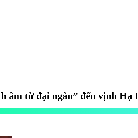
hao
Hotel & Resort
Kinh tế
Life Style
Special
Xu hướng
ĐĂNG KÝ 
h âm từ đại ngàn” đến vịnh Hạ 