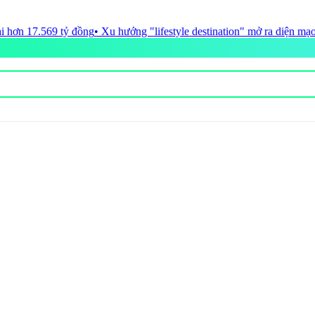
tyle destination" mở ra diện mạo mới cho du lịch cao cấp TP.HCM
• Đồ