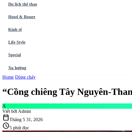
Du lịch thể thao
Hotel & Resort
Kinh tế
Life Style
Special
Xu hướng
Trang chủ
Home
Dòng chảy
Ẩm thực
Balo du lịch
Điểm đến
Dòng chảy
Du lịch thể t
“Cồng chiêng Tây Nguyên-Than
A
Viết bởi
Admin
calendar_today
Tháng 5 31, 2026
schedule
5 phút đọc