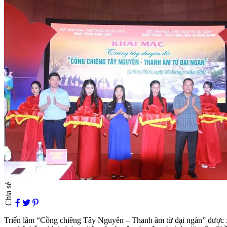
Chia sẻ
Triển lãm “Cồng chiêng Tây Nguyên – Thanh âm từ đại ngàn” được xây