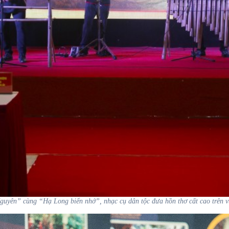
uyên” cùng “Hạ Long biển nhớ”, nhạc cụ dân tộc đưa hồn thơ cất cao trên 