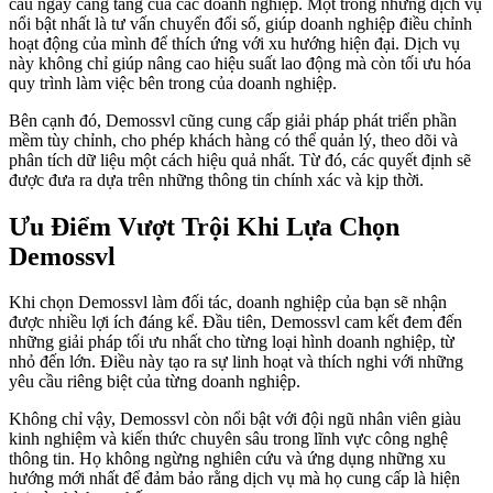
cầu ngày càng tăng của các doanh nghiệp. Một trong những dịch vụ
nổi bật nhất là tư vấn chuyển đổi số, giúp doanh nghiệp điều chỉnh
hoạt động của mình để thích ứng với xu hướng hiện đại. Dịch vụ
này không chỉ giúp nâng cao hiệu suất lao động mà còn tối ưu hóa
quy trình làm việc bên trong của doanh nghiệp.
Bên cạnh đó, Demossvl cũng cung cấp giải pháp phát triển phần
mềm tùy chỉnh, cho phép khách hàng có thể quản lý, theo dõi và
phân tích dữ liệu một cách hiệu quả nhất. Từ đó, các quyết định sẽ
được đưa ra dựa trên những thông tin chính xác và kịp thời.
Ưu Điểm Vượt Trội Khi Lựa Chọn
Demossvl
Khi chọn Demossvl làm đối tác, doanh nghiệp của bạn sẽ nhận
được nhiều lợi ích đáng kể. Đầu tiên, Demossvl cam kết đem đến
những giải pháp tối ưu nhất cho từng loại hình doanh nghiệp, từ
nhỏ đến lớn. Điều này tạo ra sự linh hoạt và thích nghi với những
yêu cầu riêng biệt của từng doanh nghiệp.
Không chỉ vậy, Demossvl còn nổi bật với đội ngũ nhân viên giàu
kinh nghiệm và kiến thức chuyên sâu trong lĩnh vực công nghệ
thông tin. Họ không ngừng nghiên cứu và ứng dụng những xu
hướng mới nhất để đảm bảo rằng dịch vụ mà họ cung cấp là hiện