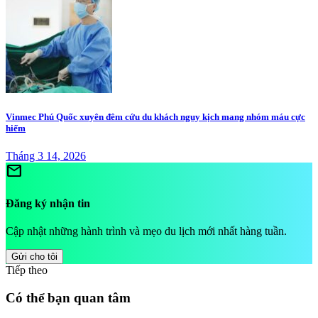
Vinmec Phú Quốc xuyên đêm cứu du khách nguy kịch mang nhóm máu cực
hiếm
Tháng 3 14, 2026
mail
Đăng ký nhận tin
Cập nhật những hành trình và mẹo du lịch mới nhất hàng tuần.
Gửi cho tôi
Tiếp theo
Có thể bạn quan tâm