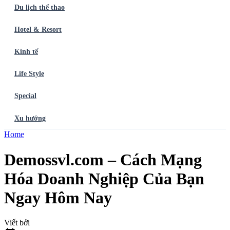
Du lịch thể thao
Hotel & Resort
Kinh tế
Life Style
Special
Xu hướng
Trang chủ
Home
Ẩm thực
Balo du lịch
Điểm đến
Dòng chảy
Du lịch thể
thao
Hotel & Resort
Kinh tế
Life Style
Special
Xu hướng
ĐĂNG
Demossvl.com – Cách Mạng
KÝ NGAY
Hóa Doanh Nghiệp Của Bạn
Ngay Hôm Nay
Viết bởi