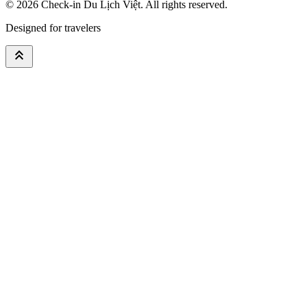
© 2026
Check-in Du Lịch Việt
. All rights reserved.
Designed for travelers
keyboard_double_arrow_up