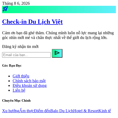
Tháng 8 6, 2026
rocket_launch
Check-in Du Lịch Việt
Cảm ơn bạn đã ghé thăm. Chúng mình luôn nỗ lực mang lại những
góc nhìn mới mẻ và chân thực nhất về thế giới du lịch rộng lớn.
Đăng ký nhận tin mới
send
Góc Bạn Đọc
Giới thiệu
Chính sách bảo mật
Điều khoản sử dụng
Liên hệ
Chuyên Mục Chính
Xu hướng
Ẩm thực
Điểm đến
Balo Du Lịch
Hotel & Resort
Kinh tế