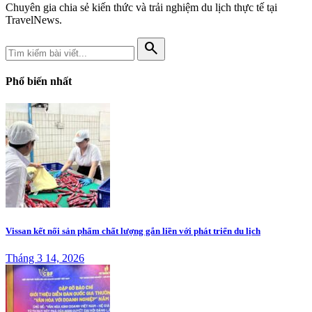
Chuyên gia chia sẻ kiến thức và trải nghiệm du lịch thực tế tại
TravelNews.
search
Phổ biến nhất
Vissan kết nối sản phẩm chất lượng gắn liền với phát triển du lịch
Tháng 3 14, 2026