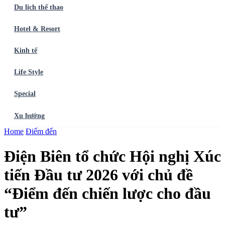
Du lịch thể thao
Hotel & Resort
Kinh tế
Life Style
Special
Xu hướng
Trang chủ
Home
Điểm đến
Ẩm thực
Balo du lịch
Điểm đến
Dòng chảy
Du lịch thể
thao
Hotel & Resort
Kinh tế
Life Style
Special
Xu hướng
ĐĂNG
Điện Biên tổ chức Hội nghị Xúc
KÝ NGAY
tiến Đầu tư 2026 với chủ đề
“Điểm đến chiến lược cho đầu
tư”