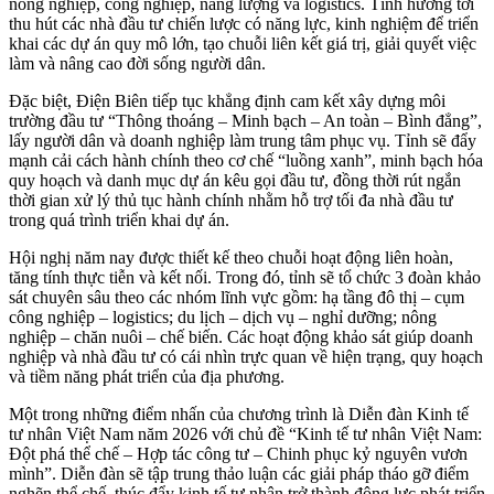
nông nghiệp, công nghiệp, năng lượng và logistics. Tỉnh hướng tới
thu hút các nhà đầu tư chiến lược có năng lực, kinh nghiệm để triển
khai các dự án quy mô lớn, tạo chuỗi liên kết giá trị, giải quyết việc
làm và nâng cao đời sống người dân.
Đặc biệt, Điện Biên tiếp tục khẳng định cam kết xây dựng môi
trường đầu tư “Thông thoáng – Minh bạch – An toàn – Bình đẳng”,
lấy người dân và doanh nghiệp làm trung tâm phục vụ. Tỉnh sẽ đẩy
mạnh cải cách hành chính theo cơ chế “luồng xanh”, minh bạch hóa
quy hoạch và danh mục dự án kêu gọi đầu tư, đồng thời rút ngắn
thời gian xử lý thủ tục hành chính nhằm hỗ trợ tối đa nhà đầu tư
trong quá trình triển khai dự án.
Hội nghị năm nay được thiết kế theo chuỗi hoạt động liên hoàn,
tăng tính thực tiễn và kết nối. Trong đó, tỉnh sẽ tổ chức 3 đoàn khảo
sát chuyên sâu theo các nhóm lĩnh vực gồm: hạ tầng đô thị – cụm
công nghiệp – logistics; du lịch – dịch vụ – nghỉ dưỡng; nông
nghiệp – chăn nuôi – chế biến. Các hoạt động khảo sát giúp doanh
nghiệp và nhà đầu tư có cái nhìn trực quan về hiện trạng, quy hoạch
và tiềm năng phát triển của địa phương.
Một trong những điểm nhấn của chương trình là Diễn đàn Kinh tế
tư nhân Việt Nam năm 2026 với chủ đề “Kinh tế tư nhân Việt Nam:
Đột phá thể chế – Hợp tác công tư – Chinh phục kỷ nguyên vươn
mình”. Diễn đàn sẽ tập trung thảo luận các giải pháp tháo gỡ điểm
nghẽn thể chế, thúc đẩy kinh tế tư nhân trở thành động lực phát triển