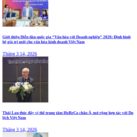
Giới thiệu Diễn đàn quốc gia “Văn hóa với Doanh nghiệp” 2026: Định hình
hệ giá trị mới cho văn hóa kinh doanh Việt Nam
Tháng 3 14, 2026
Thái Lan thúc đẩy vị thế trung tâm HoReCa châu Á, mở rộng hợp tác với Du
lịch Việt Nam
Tháng 3 14, 2026