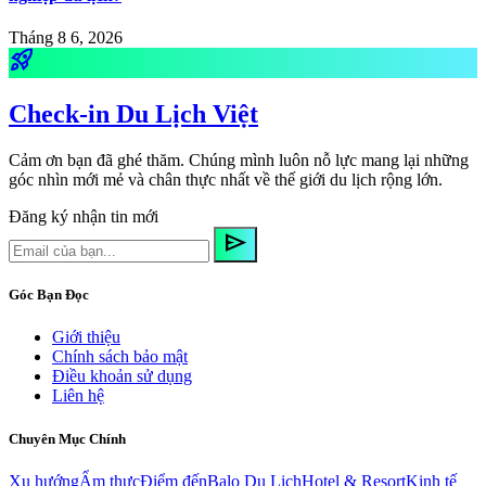
Tháng 8 6, 2026
rocket_launch
Check-in Du Lịch Việt
Cảm ơn bạn đã ghé thăm. Chúng mình luôn nỗ lực mang lại những
góc nhìn mới mẻ và chân thực nhất về thế giới du lịch rộng lớn.
Đăng ký nhận tin mới
send
Góc Bạn Đọc
Giới thiệu
Chính sách bảo mật
Điều khoản sử dụng
Liên hệ
Chuyên Mục Chính
Xu hướng
Ẩm thực
Điểm đến
Balo Du Lịch
Hotel & Resort
Kinh tế