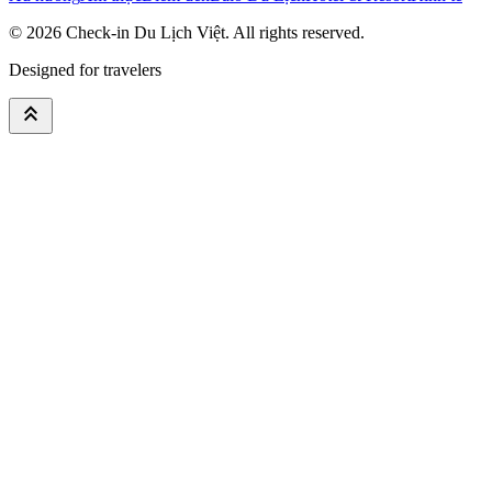
© 2026
Check-in Du Lịch Việt
. All rights reserved.
Designed for travelers
keyboard_double_arrow_up