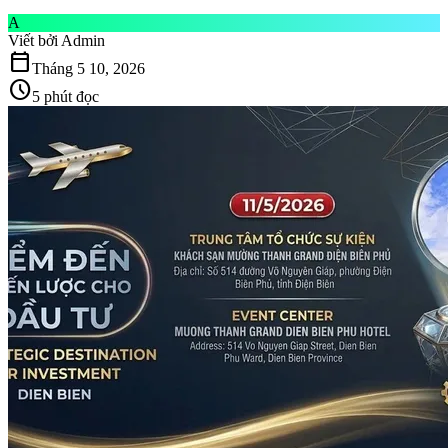
A
Viết bởi
Admin
calendar_today
Tháng 5 10, 2026
schedule
5 phút đọc