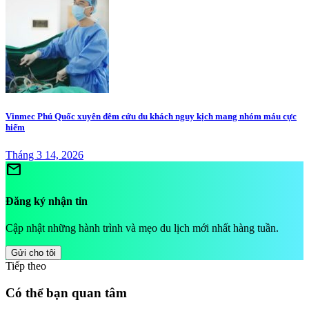
Vinmec Phú Quốc xuyên đêm cứu du khách nguy kịch mang nhóm máu cực
hiếm
Tháng 3 14, 2026
mail
Đăng ký nhận tin
Cập nhật những hành trình và mẹo du lịch mới nhất hàng tuần.
Gửi cho tôi
Tiếp theo
Có thể bạn quan tâm