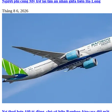
Người phi công Mỹ trở lại tìm ân nhân giữa biển Hạ Long
Tháng 8 6, 2026
Nợ thuế hơn 440 tỷ đồng, chủ sở hữu Bamboo Airways đối mặt