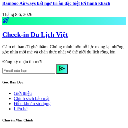
Bamboo Airways bất ngờ tri ân đặc biệt tới hành khách
Tháng 8 6, 2026
rocket_launch
Check-in Du Lịch Việt
Cảm ơn bạn đã ghé thăm. Chúng mình luôn nỗ lực mang lại những
góc nhìn mới mẻ và chân thực nhất về thế giới du lịch rộng lớn.
Đăng ký nhận tin mới
send
Góc Bạn Đọc
Giới thiệu
Chính sách bảo mật
Điều khoản sử dụng
Liên hệ
Chuyên Mục Chính