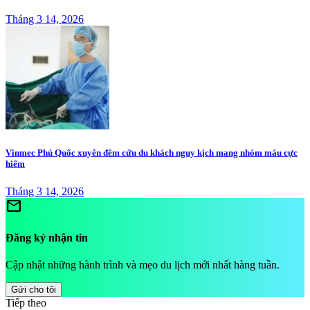
Tháng 3 14, 2026
Vinmec Phú Quốc xuyên đêm cứu du khách nguy kịch mang nhóm máu cực
hiếm
Tháng 3 14, 2026
mail
Đăng ký nhận tin
Cập nhật những hành trình và mẹo du lịch mới nhất hàng tuần.
Gửi cho tôi
Tiếp theo