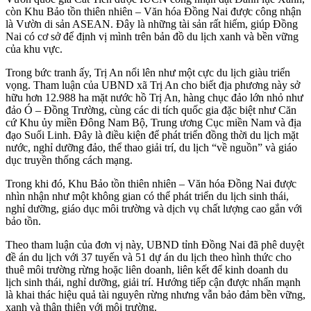
còn Khu Bảo tồn thiên nhiên – Văn hóa Đồng Nai được công nhận
là Vườn di sản ASEAN. Đây là những tài sản rất hiếm, giúp Đồng
Nai có cơ sở để định vị mình trên bản đồ du lịch xanh và bền vững
của khu vực.
Trong bức tranh ấy, Trị An nổi lên như một cực du lịch giàu triển
vọng. Tham luận của UBND xã Trị An cho biết địa phương này sở
hữu hơn 12.988 ha mặt nước hồ Trị An, hàng chục đảo lớn nhỏ như
đảo Ó – Đồng Trường, cùng các di tích quốc gia đặc biệt như Căn
cứ Khu ủy miền Đông Nam Bộ, Trung ương Cục miền Nam và địa
đạo Suối Linh. Đây là điều kiện để phát triển đồng thời du lịch mặt
nước, nghỉ dưỡng đảo, thể thao giải trí, du lịch “về nguồn” và giáo
dục truyền thống cách mạng.
Trong khi đó, Khu Bảo tồn thiên nhiên – Văn hóa Đồng Nai được
nhìn nhận như một không gian có thể phát triển du lịch sinh thái,
nghỉ dưỡng, giáo dục môi trường và dịch vụ chất lượng cao gắn với
bảo tồn.
Theo tham luận của đơn vị này, UBND tỉnh Đồng Nai đã phê duyệt
đề án du lịch với 37 tuyến và 51 dự án du lịch theo hình thức cho
thuê môi trường rừng hoặc liên doanh, liên kết để kinh doanh du
lịch sinh thái, nghỉ dưỡng, giải trí. Hướng tiếp cận được nhấn mạnh
là khai thác hiệu quả tài nguyên rừng nhưng vẫn bảo đảm bền vững,
xanh và thân thiện với môi trường.