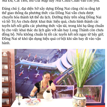
Mã Đà, Cát Tiên, Bù Gia Mập hay Núi Chứa Chan vẫn còn yếu.
Đáng chú ý, đại diện Sở xây dựng Đồng Nai cũng chỉ ra rằng lợi
thế giao thông đa phương thức của Đồng Nai vẫn chưa được
chuyển hóa thành lợi thế du lịch. Đường thủy trên sông Đồng Nai
và hồ Trị An chưa được khai thác hiệu quả, chưa hình thành các
tuyến kết nối giữa các phương thức vận tải, trong khi hạ tầng chuẩn
bị cho việc khai thác du lịch gắn với sân bay Long Thành còn chưa
đồng bộ. Nếu không chuẩn bị tốt các tuyến kết nối ngay từ bây giờ,
Đồng Nai sẽ khó tận dụng hiệu quả cơ hội khi sân bay đi vào vận
hành.