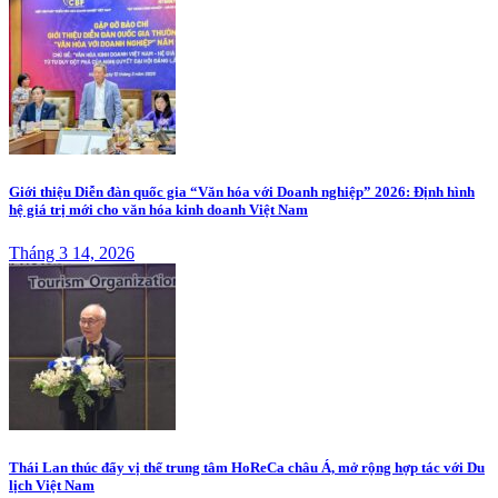
Giới thiệu Diễn đàn quốc gia “Văn hóa với Doanh nghiệp” 2026: Định hình
hệ giá trị mới cho văn hóa kinh doanh Việt Nam
Tháng 3 14, 2026
Thái Lan thúc đẩy vị thế trung tâm HoReCa châu Á, mở rộng hợp tác với Du
lịch Việt Nam