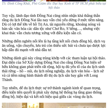
TS. Đinh Công Khải, Phó Giám đốc Đại học Kinh tế TP HCM phát biểu tại
hội thảo
Tuy vậy, lãnh đạo tỉnh Đồng Nai cũng nhìn nhận khá thẳng thắn
rằng du lịch Đồng Nai lâu nay vẫn chủ yếu dừng ở mức tiềm năng.
Dù có lợi thế lớn về hồ Trị An, tài nguyên rừng, khoáng nóng và
bản sắc văn hóa các dân tộc như Chơ Ro, S’tiêng…, nhưng việc
khai thác vẫn chưa tương xứng với điều kiện sẵn có.
Những điểm nghẽn nổi lên là hạ tầng kết nối chưa đồng bộ, dịch vụ
ăn uống, vận chuyển, lưu trú còn thiếu sức hút và chưa tạo được lực
hấp dẫn đủ mạnh với nhà đầu tư.
Những đánh giá này cũng trùng khớp với các tham luận tại hội thảo.
Đại diện của Sở Xây dựng Đồng Nai cho rằng Đồng Nai hiện sở
hữu không gian phát triển rất rộng, hội tụ đủ yếu tố của du lịch sinh
thái rừng – hồ – núi, du lịch nông nghiệp, du lịch văn hóa – lịch sử
và cả tiềm năng hình thành đô thị du lịch sân bay gắn với Long
Thành.
Tuy nhiên, để du lịch thực sự trở thành ngành kinh tế quan trọng,
điều kiện tiên quyết là phải xây dựng hệ thống hạ tầng giao thông
đồng bộ, hiện đại và kết nối hiệu quả giữa các vùng du lịch.