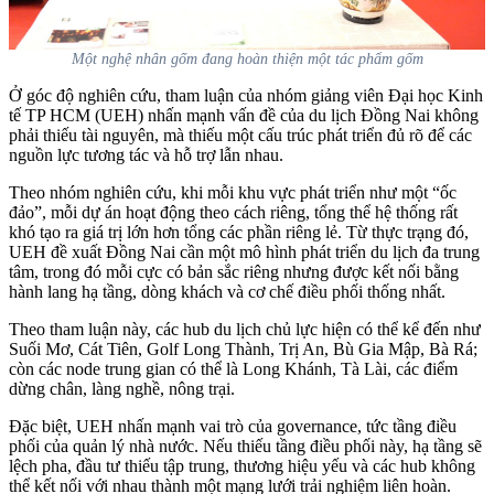
Một nghệ nhân gốm đang hoàn thiện một tác phẩm gốm
Ở góc độ nghiên cứu, tham luận của nhóm giảng viên Đại học Kinh
tế TP HCM (UEH) nhấn mạnh vấn đề của du lịch Đồng Nai không
phải thiếu tài nguyên, mà thiếu một cấu trúc phát triển đủ rõ để các
nguồn lực tương tác và hỗ trợ lẫn nhau.
Theo nhóm nghiên cứu, khi mỗi khu vực phát triển như một “ốc
đảo”, mỗi dự án hoạt động theo cách riêng, tổng thể hệ thống rất
khó tạo ra giá trị lớn hơn tổng các phần riêng lẻ. Từ thực trạng đó,
UEH đề xuất Đồng Nai cần một mô hình phát triển du lịch đa trung
tâm, trong đó mỗi cực có bản sắc riêng nhưng được kết nối bằng
hành lang hạ tầng, dòng khách và cơ chế điều phối thống nhất.
Theo tham luận này, các hub du lịch chủ lực hiện có thể kể đến như
Suối Mơ, Cát Tiên, Golf Long Thành, Trị An, Bù Gia Mập, Bà Rá;
còn các node trung gian có thể là Long Khánh, Tà Lài, các điểm
dừng chân, làng nghề, nông trại.
Đặc biệt, UEH nhấn mạnh vai trò của governance, tức tầng điều
phối của quản lý nhà nước. Nếu thiếu tầng điều phối này, hạ tầng sẽ
lệch pha, đầu tư thiếu tập trung, thương hiệu yếu và các hub không
thể kết nối với nhau thành một mạng lưới trải nghiệm liên hoàn.