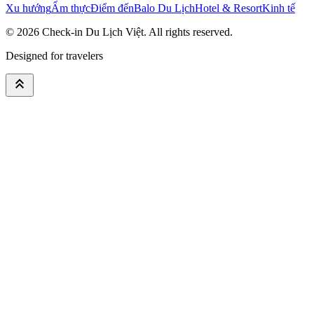
Xu hướng
Ẩm thực
Điểm đến
Balo Du Lịch
Hotel & Resort
Kinh tế
© 2026
Check-in Du Lịch Việt
. All rights reserved.
Designed for travelers
keyboard_double_arrow_up