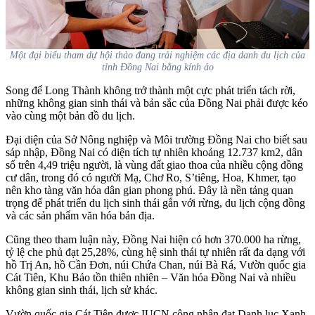
Một đại biểu tham dự hội thảo đang trải nghiệm các địa danh du lịch của
tỉnh Đồng Nai bằng kính ảo
Song để Long Thành không trở thành một cực phát triển tách rời,
những không gian sinh thái và bản sắc của Đồng Nai phải được kéo
vào cùng một bản đồ du lịch.
Đại diện của Sở Nông nghiệp và Môi trường Đồng Nai cho biết sau
sáp nhập, Đồng Nai có diện tích tự nhiên khoảng 12.737 km2, dân
số trên 4,49 triệu người, là vùng đất giao thoa của nhiều cộng đồng
cư dân, trong đó có người Mạ, Chơ Ro, S’tiêng, Hoa, Khmer, tạo
nên kho tàng văn hóa dân gian phong phú. Đây là nền tảng quan
trọng để phát triển du lịch sinh thái gắn với rừng, du lịch cộng đồng
và các sản phẩm văn hóa bản địa.
Cũng theo tham luận này, Đồng Nai hiện có hơn 370.000 ha rừng,
tỷ lệ che phủ đạt 25,28%, cùng hệ sinh thái tự nhiên rất đa dạng với
hồ Trị An, hồ Cần Đơn, núi Chứa Chan, núi Bà Rá, Vườn quốc gia
Cát Tiên, Khu Bảo tồn thiên nhiên – Văn hóa Đồng Nai và nhiều
không gian sinh thái, lịch sử khác.
Vườn quốc gia Cát Tiên được IUCN công nhận đạt Danh lục Xanh,