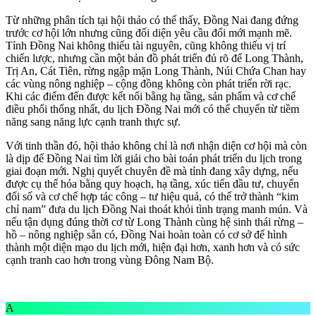
Từ những phân tích tại hội thảo có thể thấy, Đồng Nai đang đứng
trước cơ hội lớn nhưng cũng đối diện yêu cầu đổi mới mạnh mẽ.
Tỉnh Đồng Nai không thiếu tài nguyên, cũng không thiếu vị trí
chiến lược, nhưng cần một bản đồ phát triển đủ rõ để Long Thành,
Trị An, Cát Tiên, rừng ngập mặn Long Thành, Núi Chứa Chan hay
các vùng nông nghiệp – cộng đồng không còn phát triển rời rạc.
Khi các điểm đến được kết nối bằng hạ tầng, sản phẩm và cơ chế
điều phối thống nhất, du lịch Đồng Nai mới có thể chuyển từ tiềm
năng sang năng lực cạnh tranh thực sự.
Với tinh thần đó, hội thảo không chỉ là nơi nhận diện cơ hội mà còn
là dịp để Đồng Nai tìm lời giải cho bài toán phát triển du lịch trong
giai đoạn mới. Nghị quyết chuyên đề mà tỉnh đang xây dựng, nếu
được cụ thể hóa bằng quy hoạch, hạ tầng, xúc tiến đầu tư, chuyển
đổi số và cơ chế hợp tác công – tư hiệu quả, có thể trở thành “kim
chỉ nam” đưa du lịch Đồng Nai thoát khỏi tình trạng manh mún. Và
nếu tận dụng đúng thời cơ từ Long Thành cùng hệ sinh thái rừng –
hồ – nông nghiệp sẵn có, Đồng Nai hoàn toàn có cơ sở để hình
thành một diện mạo du lịch mới, hiện đại hơn, xanh hơn và có sức
cạnh tranh cao hơn trong vùng Đông Nam Bộ.
A