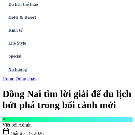
Du lịch thể thao
Hotel & Resort
Kinh tế
Life Style
Special
Xu hướng
Trang chủ
Home
Dòng chảy
Ẩm thực
Balo du lịch
Điểm đến
Dòng chảy
Du lịch thể
thao
Hotel & Resort
Kinh tế
Life Style
Special
Xu hướng
ĐĂNG
Đồng Nai tìm lời giải để du lịch
KÝ NGAY
bứt phá trong bối cảnh mới
A
Viết bởi
Admin
calendar_today
Tháng 3 19, 2026