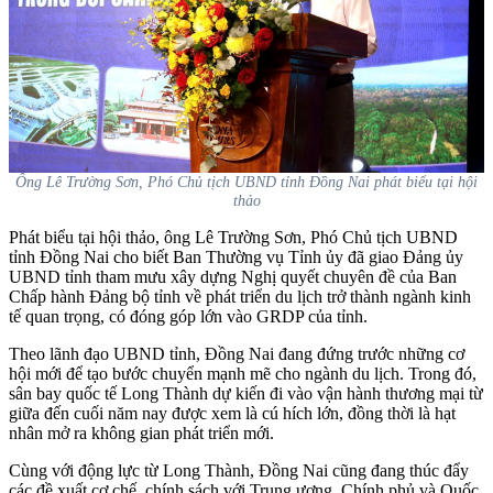
Ông Lê Trường Sơn, Phó Chủ tịch UBND tỉnh Đồng Nai phát biểu tại hội
thảo
Phát biểu tại hội thảo, ông Lê Trường Sơn, Phó Chủ tịch UBND
tỉnh Đồng Nai cho biết Ban Thường vụ Tỉnh ủy đã giao Đảng ủy
UBND tỉnh tham mưu xây dựng Nghị quyết chuyên đề của Ban
Chấp hành Đảng bộ tỉnh về phát triển du lịch trở thành ngành kinh
tế quan trọng, có đóng góp lớn vào GRDP của tỉnh.
Theo lãnh đạo UBND tỉnh, Đồng Nai đang đứng trước những cơ
hội mới để tạo bước chuyển mạnh mẽ cho ngành du lịch. Trong đó,
sân bay quốc tế Long Thành dự kiến đi vào vận hành thương mại từ
giữa đến cuối năm nay được xem là cú hích lớn, đồng thời là hạt
nhân mở ra không gian phát triển mới.
Cùng với động lực từ Long Thành, Đồng Nai cũng đang thúc đẩy
các đề xuất cơ chế, chính sách với Trung ương, Chính phủ và Quốc