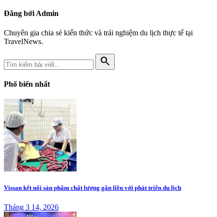
Đăng bởi Admin
Chuyên gia chia sẻ kiến thức và trải nghiệm du lịch thực tế tại
TravelNews.
search
Phổ biến nhất
Vissan kết nối sản phẩm chất lượng gắn liền với phát triển du lịch
Tháng 3 14, 2026