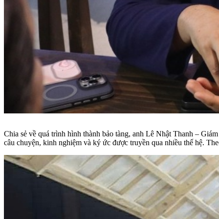
Chia sẻ về quá trình hình thành bảo tàng, anh Lê Nhật Thanh – Giám
câu chuyện, kinh nghiệm và ký ức được truyền qua nhiều thế hệ. Theo 