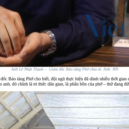
Anh Lê Nhật Thanh – Giám đốc Bảo tàng Phở chia sẻ. Ảnh: HN
 đốc Bảo tàng Phở cho biết, đội ngũ thực hiện đã dành nhiều thời gia
anh, đó chính là tri thức dân gian, là phần hồn của phở – thứ đang đứ