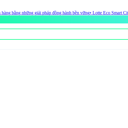
 bền vững
• Lotte Eco Smart City Thủ Thiêm hoàn tất nghĩa vụ tài chín