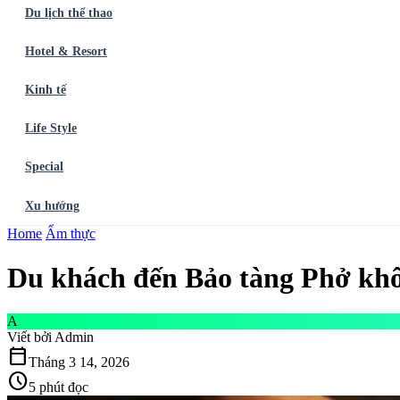
Du lịch thể thao
Hotel & Resort
Kinh tế
Life Style
Special
Xu hướng
Trang chủ
Home
Ẩm thực
Ẩm thực
Balo du lịch
Điểm đến
Dòng chảy
Du lịch thể t
Du khách đến Bảo tàng Phở khôn
A
Viết bởi
Admin
calendar_today
Tháng 3 14, 2026
schedule
5 phút đọc