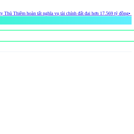
h đất đai hơn 17.569 tỷ đồng
• Xu hướng "lifestyle destination" mở ra