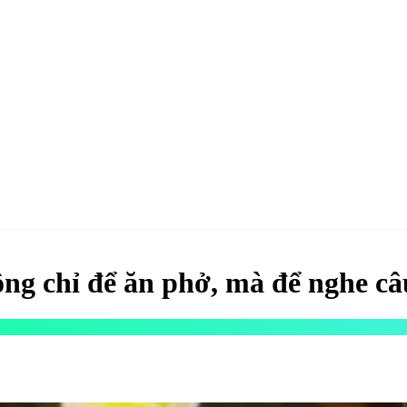
hao
Hotel & Resort
Kinh tế
Life Style
Special
Xu hướng
ĐĂNG KÝ 
g chỉ để ăn phở, mà để nghe câ