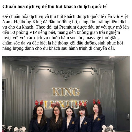
Chuẩn hóa dịch vụ để thu hút khách du lịch quốc tế
Để chuẩn hóa dịch vụ và thu hút khách du lịch quốc tế đến với Việt
Nam. Hệ thống King đã đầu tư đồng bộ, nâng tầm trải nghiệm dịch
vụ cho du khách. Theo đó, tại Premium được đầu tư với quy mô lên
đến 50 phòng VIP riêng biệt, mang đến không gian trải nghiệm
tuyệt vời với các dịch vụ như: chăm sóc tóc, massage thư giãn,
chăm sóc da và đặc biệt là hệ thống gội đầu dưỡng sinh phục hồi
năng lượng dành cho du khách sau hành trình di chuyển dài.