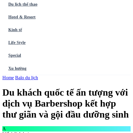
Du lịch thể thao
Hotel & Resort
Kinh tế
Life Style
Special
Xu hướng
Trang chủ
Home
Balo du lịch
Ẩm thực
Balo du lịch
Điểm đến
Dòng chảy
Du lịch thể
thao
Hotel & Resort
Kinh tế
Life Style
Special
Xu hướng
ĐĂNG
Du khách quốc tế ấn tượng với
KÝ NGAY
dịch vụ Barbershop kết hợp
thư giãn và gội đầu dưỡng sinh
A