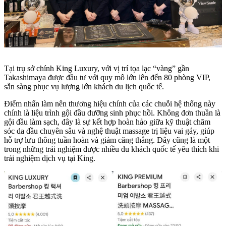
Tại trụ sở chính King Luxury, với vị trí tọa lạc “vàng” gần
Takashimaya được đầu tư với quy mô lớn lên đến 80 phòng VIP,
sẵn sàng phục vụ lượng lớn khách du lịch quốc tế.
Điểm nhấn làm nên thương hiệu chính của các chuỗi hệ thống này
chính là liệu trình gội đầu dưỡng sinh phục hồi. Không đơn thuần là
gội đầu làm sạch, đây là sự kết hợp hoàn hảo giữa kỹ thuật chăm
sóc da đầu chuyên sâu và nghệ thuật massage trị liệu vai gáy, giúp
hỗ trợ lưu thông tuần hoàn và giảm căng thẳng. Đây cũng là một
trong những trải nghiệm được nhiều du khách quốc tế yêu thích khi
trải nghiệm dịch vụ tại King.