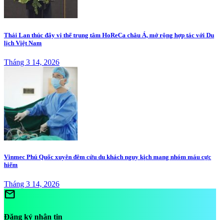
Thái Lan thúc đẩy vị thế trung tâm HoReCa châu Á, mở rộng hợp tác với Du
lịch Việt Nam
Tháng 3 14, 2026
Vinmec Phú Quốc xuyên đêm cứu du khách nguy kịch mang nhóm máu cực
hiếm
Tháng 3 14, 2026
mail
Đăng ký nhận tin