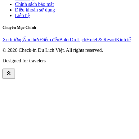
Chính sách bảo mật
Điều khoản sử dụng
Liên hệ
Chuyên Mục Chính
Xu hướng
Ẩm thực
Điểm đến
Balo Du Lịch
Hotel & Resort
Kinh tế
© 2026
Check-in Du Lịch Việt
. All rights reserved.
Designed for travelers
keyboard_double_arrow_up