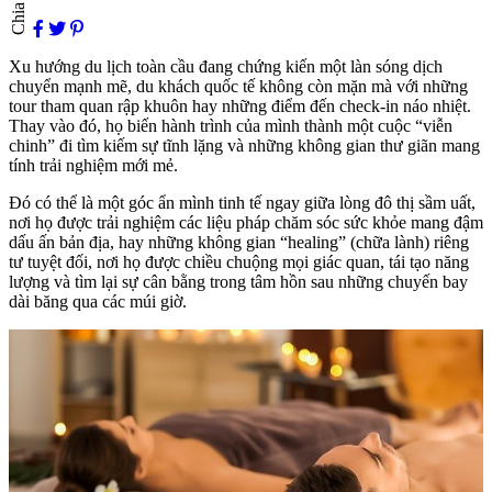
Chia sẻ
Xu hướng du lịch toàn cầu đang chứng kiến một làn sóng dịch
chuyển mạnh mẽ, du khách quốc tế không còn mặn mà với những
tour tham quan rập khuôn hay những điểm đến check-in náo nhiệt.
Thay vào đó, họ biến hành trình của mình thành một cuộc “viễn
chinh” đi tìm kiếm sự tĩnh lặng và những không gian thư giãn mang
tính trải nghiệm mới mẻ.
Đó có thể là một góc ẩn mình tinh tế ngay giữa lòng đô thị sầm uất,
nơi họ được trải nghiệm các liệu pháp chăm sóc sức khỏe mang đậm
dấu ấn bản địa, hay những không gian “healing” (chữa lành) riêng
tư tuyệt đối, nơi họ được chiều chuộng mọi giác quan, tái tạo năng
lượng và tìm lại sự cân bằng trong tâm hồn sau những chuyến bay
dài băng qua các múi giờ.