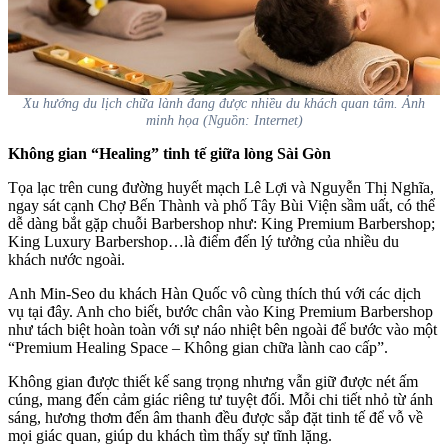
Xu hướng du lịch chữa lành đang được nhiều du khách quan tâm. Ảnh
minh họa (Nguồn: Internet)
Không gian “Healing” tinh tế giữa lòng Sài Gòn
Tọa lạc trên cung đường huyết mạch Lê Lợi và Nguyễn Thị Nghĩa,
ngay sát cạnh Chợ Bến Thành và phố Tây Bùi Viện sầm uất, có thể
dễ dàng bắt gặp chuỗi Barbershop như: King Premium Barbershop;
King Luxury Barbershop…là điểm đến lý tưởng của nhiều du
khách nước ngoài.
Anh Min-Seo du khách Hàn Quốc vô cùng thích thú với các dịch
vụ tại đây. Anh cho biết, bước chân vào King Premium Barbershop
như tách biệt hoàn toàn với sự náo nhiệt bên ngoài để bước vào một
“Premium Healing Space – Không gian chữa lành cao cấp”.
Không gian được thiết kế sang trọng nhưng vẫn giữ được nét ấm
cúng, mang đến cảm giác riêng tư tuyệt đối. Mỗi chi tiết nhỏ từ ánh
sáng, hương thơm đến âm thanh đều được sắp đặt tinh tế để vỗ về
mọi giác quan, giúp du khách tìm thấy sự tĩnh lặng.