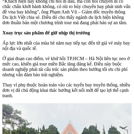
“Khách hiện nay không chỉ hỏi đi đâu, mà còn hỏi chuyến đi có
chắc chắn khởi hành không, có rủi ro hủy chuyến hay phát sinh vấn
đề visa hay không”, ông Phạm Anh Vũ – Giám đốc truyền thông
Du lịch Việt chia sẻ. Điều đó cho thấy ngành du lịch hiện không
đơn thuần bán một chương trình tour mà đang phải bán sự an tâm.
Xoay trục sản phẩm để giữ nhịp thị trường
Áp lực lớn nhất của mùa hè năm nay tiếp tục đến từ giá vé máy bay
nội địa và quốc tế.
Ở giai đoạn cao điểm, vé khứ hồi TP.HCM – Hà Nội liên tục neo ở
mức cao, khiến giá tour miền Bắc tăng đáng kể. Điều này buộc
doanh nghiệp phải tái cấu trúc sản phẩm theo hướng tối ưu chi phí
nhưng vẫn đảm bảo trải nghiệm.
Thay vì phụ thuộc hoàn toàn vào các tuyến bay truyền thống, nhiều
đơn vị đã chủ động khai thác hướng kết nối mới để tạo lợi thế cạnh
tranh.