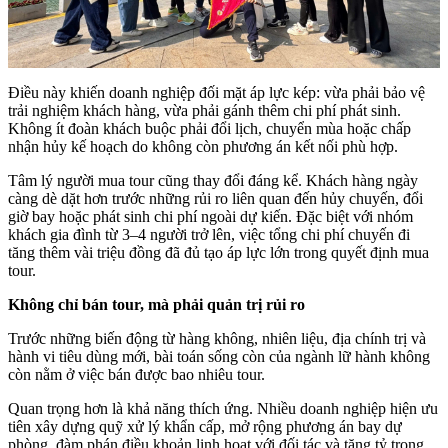
Điều này khiến doanh nghiệp đối mặt áp lực kép: vừa phải bảo vệ
trải nghiệm khách hàng, vừa phải gánh thêm chi phí phát sinh.
Không ít đoàn khách buộc phải đổi lịch, chuyển mùa hoặc chấp
nhận hủy kế hoạch do không còn phương án kết nối phù hợp.
Tâm lý người mua tour cũng thay đổi đáng kể. Khách hàng ngày
càng dè dặt hơn trước những rủi ro liên quan đến hủy chuyến, đổi
giờ bay hoặc phát sinh chi phí ngoài dự kiến. Đặc biệt với nhóm
khách gia đình từ 3–4 người trở lên, việc tổng chi phí chuyến đi
tăng thêm vài triệu đồng đã đủ tạo áp lực lớn trong quyết định mua
tour.
Không chỉ bán tour, mà phải quản trị rủi ro
Trước những biến động từ hàng không, nhiên liệu, địa chính trị và
hành vi tiêu dùng mới, bài toán sống còn của ngành lữ hành không
còn nằm ở việc bán được bao nhiêu tour.
Quan trọng hơn là khả năng thích ứng. Nhiều doanh nghiệp hiện ưu
tiên xây dựng quỹ xử lý khẩn cấp, mở rộng phương án bay dự
phòng, đàm phán điều khoản linh hoạt với đối tác và tăng tỷ trọng