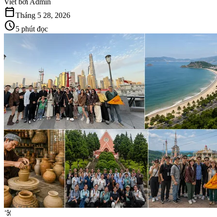
Viết bởi
Admin
calendar_today
Tháng 5 28, 2026
schedule
5 phút đọc