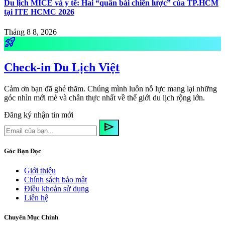
Du lịch MICE và y tế: Hai “quân bài chiến lược” của TP.HCM
tại ITE HCMC 2026
Tháng 8 8, 2026
rocket_launch
Check-in Du Lịch Việt
Cảm ơn bạn đã ghé thăm. Chúng mình luôn nỗ lực mang lại những
góc nhìn mới mẻ và chân thực nhất về thế giới du lịch rộng lớn.
Đăng ký nhận tin mới
send
Góc Bạn Đọc
Giới thiệu
Chính sách bảo mật
Điều khoản sử dụng
Liên hệ
Chuyên Mục Chính