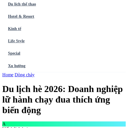
Du lịch thể thao
Hotel & Resort
Kinh tế
Life Style
Special
Xu hướng
Trang chủ
Home
Dòng chảy
Ẩm thực
Balo du lịch
Điểm đến
Dòng chảy
Du lịch thể
thao
Hotel & Resort
Kinh tế
Life Style
Special
Xu hướng
ĐĂNG
Du lịch hè 2026: Doanh nghiệp
KÝ NGAY
lữ hành chạy đua thích ứng
biến động
A