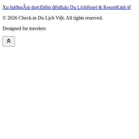
Xu hướng
Ẩm thực
Điểm đến
Balo Du Lịch
Hotel & Resort
Kinh tế
© 2026
Check-in Du Lịch Việt
. All rights reserved.
Designed for travelers
keyboard_double_arrow_up