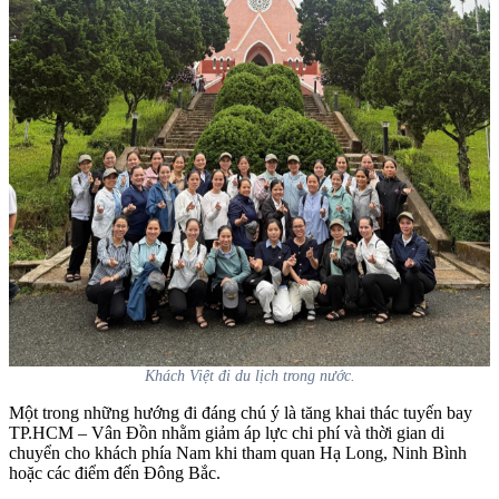
Khách Việt đi du lịch trong nước.
Một trong những hướng đi đáng chú ý là tăng khai thác tuyến bay
TP.HCM – Vân Đồn nhằm giảm áp lực chi phí và thời gian di
chuyển cho khách phía Nam khi tham quan Hạ Long, Ninh Bình
hoặc các điểm đến Đông Bắc.