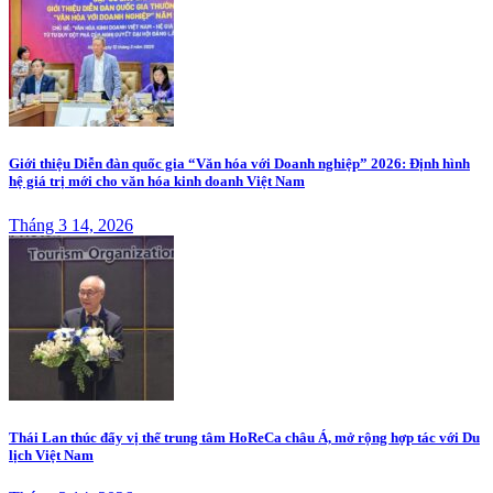
Giới thiệu Diễn đàn quốc gia “Văn hóa với Doanh nghiệp” 2026: Định hình
hệ giá trị mới cho văn hóa kinh doanh Việt Nam
Tháng 3 14, 2026
Thái Lan thúc đẩy vị thế trung tâm HoReCa châu Á, mở rộng hợp tác với Du
lịch Việt Nam