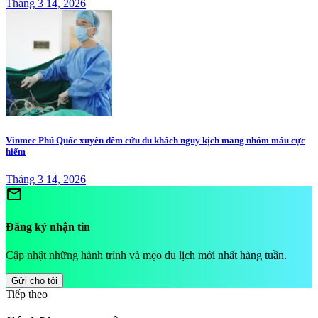
Tháng 3 14, 2026
Vinmec Phú Quốc xuyên đêm cứu du khách nguy kịch mang nhóm máu cực
hiếm
Tháng 3 14, 2026
mail
Đăng ký nhận tin
Cập nhật những hành trình và mẹo du lịch mới nhất hàng tuần.
Gửi cho tôi
Tiếp theo