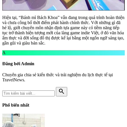
Hiện tại, “Bánh mì Bách Khoa” vẫn đang trong quá trình hoàn thiện
và chưa công bố thời điểm phát hành chính thức. Với những gì đã
hé lộ, giới chuyên môn nhận định tựa game này có tiềm năng tiếp
tục trở thành hiện tượng mới của làng game indie Việt, ở đó văn hóa
ẩm thực và đời sống đô thị được kể lại bằng một ngôn ngữ sáng tạo,
gần gũi và giàu bản sắc.
A
Đăng bởi Admin
Chuyên gia chia sẻ kiến thức và trải nghiệm du lịch thực tế tại
TravelNews.
search
Phổ biến nhất