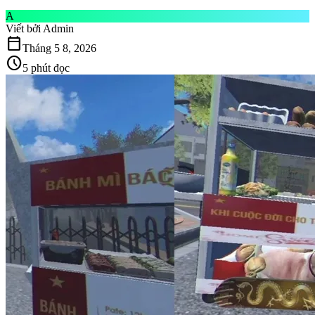
A
Viết bởi
Admin
calendar_today
Tháng 5 8, 2026
schedule
5 phút đọc