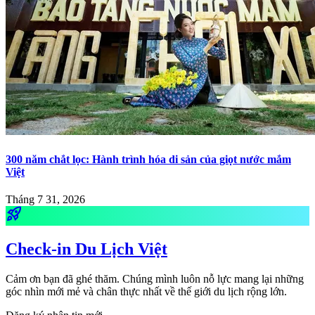
300 năm chắt lọc: Hành trình hóa di sản của giọt nước mắm
Việt
Tháng 7 31, 2026
rocket_launch
Check-in Du Lịch Việt
Cảm ơn bạn đã ghé thăm. Chúng mình luôn nỗ lực mang lại những
góc nhìn mới mẻ và chân thực nhất về thế giới du lịch rộng lớn.