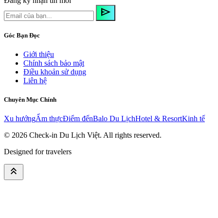
Đăng ký nhận tin mới
send
Góc Bạn Đọc
Giới thiệu
Chính sách bảo mật
Điều khoản sử dụng
Liên hệ
Chuyên Mục Chính
Xu hướng
Ẩm thực
Điểm đến
Balo Du Lịch
Hotel & Resort
Kinh tế
© 2026
Check-in Du Lịch Việt
. All rights reserved.
Designed for travelers
keyboard_double_arrow_up