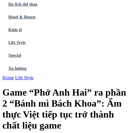
Du lịch thể thao
Hotel & Resort
Kinh tế
Life Style
Special
Xu hướng
Trang chủ
Home
Life Style
Ẩm thực
Balo du lịch
Điểm đến
Dòng chảy
Du lịch thể
thao
Hotel & Resort
Kinh tế
Life Style
Special
Xu hướng
ĐĂNG
Game “Phở Anh Hai” ra phần
KÝ NGAY
2 “Bánh mì Bách Khoa”: Ẩm
thực Việt tiếp tục trở thành
chất liệu game