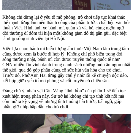
Không chỉ dừng lại ở yếu tố mô phỏng, trò chơi tiếp tục khai thác
thế mạnh từng làm nên thành công của phần trước: chất liệu văn hóa
thuần Việt. Hình ảnh xe bánh mì, quán xá vỉa hè, cùng ngôn ngữ
đời thường dí dỏm tái hiện một không gian đô thị gần gũi, đặc biệt
là nhịp sống sinh viên tại Hà Nội.
Việc lựa chọn bánh mì biểu tượng ẩm thực Việt Nam làm trung tâm
cũng được xem là bước đi hợp lý. Không chỉ phổ biến trong đời
sống thường nhật, bánh mì còn được truyền thông quốc tế như
CNN nhiều lần vinh danh trong danh sách những món ăn ngon nhất
thế giới, qua đó góp phần củng cố sức hút văn hóa cho trò chơi.
Trước đó, Phở Anh Hai từng gây chú ý nhờ lối kể chuyện độc đáo,
kết hợp giữa yếu tố mô phỏng và cốt truyện có chiều sâu.
Đáng chú ý, nhân vật Cậu Vàng “linh hồn” của phần 1 sẽ tiếp tục
xuất hiện trong phần này. Sự trở lại không chỉ tạo tính kết nối mà
còn mở ra kỳ vọng về những tình huống hài hước, bất ngờ, góp
phần giữ nhịp hấp dẫn cho trò chơi.