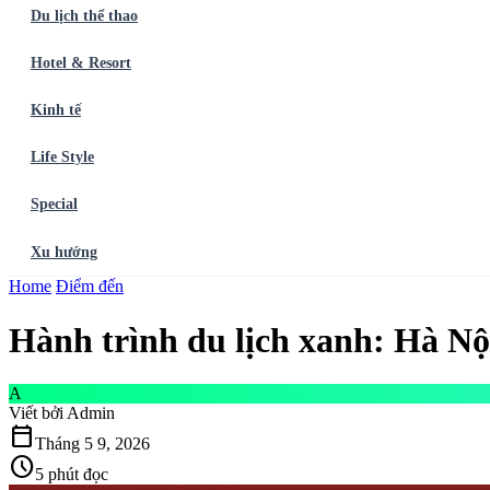
Du lịch thể thao
Hotel & Resort
Kinh tế
Life Style
Special
Xu hướng
Trang chủ
Home
Điểm đến
Ẩm thực
Balo du lịch
Điểm đến
Dòng chảy
Du lịch thể t
Hành trình du lịch xanh: Hà Nộ
A
Viết bởi
Admin
calendar_today
Tháng 5 9, 2026
schedule
5 phút đọc