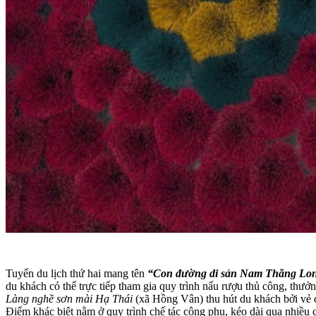
Tuyến du lịch thứ hai mang tên
“Con đường di sản Nam Thăng Long
du khách có thể trực tiếp tham gia quy trình nấu rượu thủ công, thưở
Làng nghề sơn mài Hạ Thái
(xã Hồng Vân) thu hút du khách bởi vẻ đ
Điểm khác biệt nằm ở quy trình chế tác công phu, kéo dài qua nhiều 