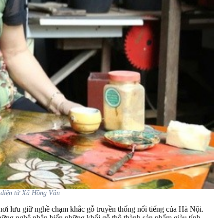
n điện tử Xã Hồng Vân
nơi lưu giữ nghề chạm khắc gỗ truyền thống nổi tiếng của Hà Nội.
hững nghệ nhân biến những khối gỗ thô thành sản phẩm giàu tính