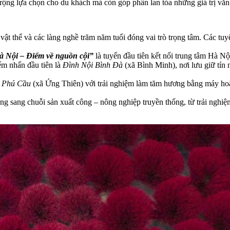
ộng lựa chọn cho du khách mà còn góp phần lan tỏa những giá trị văn h
ật thể và các làng nghề trăm năm tuổi đóng vai trò trọng tâm. Các tuy
 Nội – Điểm về nguồn cội”
là tuyến đầu tiên kết nối trung tâm Hà 
ểm nhấn đầu tiên là
Đình Nội Bình Đà
(xã Bình Minh), nơi lưu giữ tín
g Phú Cầu
(xã Ứng Thiên) với trải nghiệm làm tăm hương bằng máy hoặ
 sang chuỗi sản xuất công – nông nghiệp truyền thống, từ trải nghiệm h