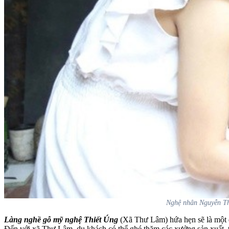
Nghệ nhân Nguyễn Thị
Làng nghề gỗ mỹ nghệ Thiết Úng
(Xã Thư Lâm) hứa hẹn sẽ là một đ
Đến với xã Thư Lâm, du khách có thể ghé thăm các xưởng sản xuất, 