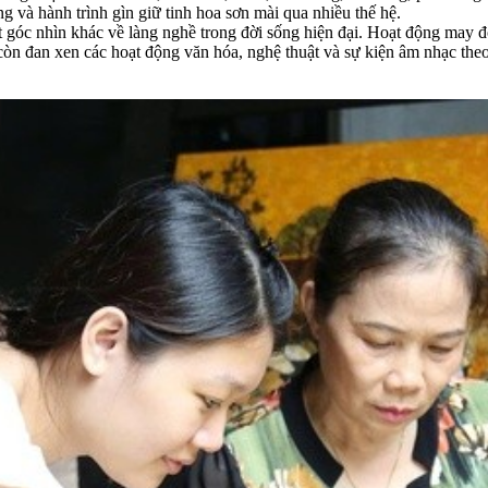
g và hành trình gìn giữ tinh hoa sơn mài qua nhiều thế hệ.
c nhìn khác về làng nghề trong đời sống hiện đại. Hoạt động may đo
còn đan xen các hoạt động văn hóa, nghệ thuật và sự kiện âm nhạc theo 