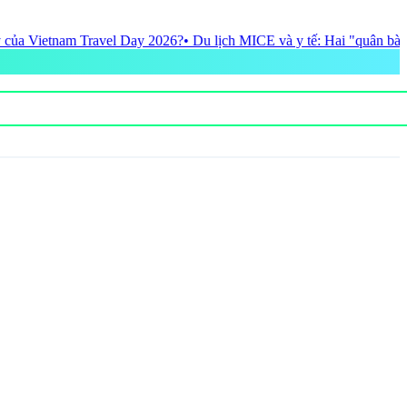
 lịch MICE và y tế: Hai "quân bài chiến lược" của TP.HCM tại ITE 