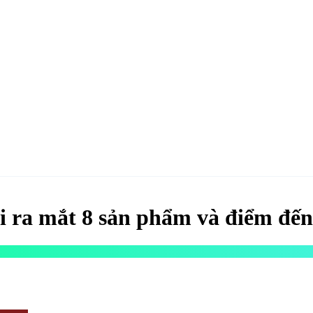
hao
Hotel & Resort
Kinh tế
Life Style
Special
Xu hướng
ĐĂNG KÝ 
i ra mắt 8 sản phẩm và điểm đến