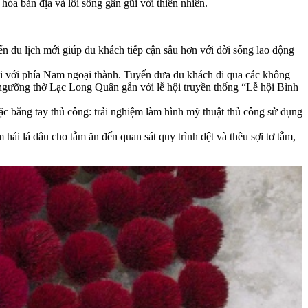
óa bản địa và lối sống gần gũi với thiên nhiên.
ến du lịch mới giúp du khách tiếp cận sâu hơn với đời sống lao động
Nội với phía Nam ngoại thành. Tuyến đưa du khách đi qua các không
 ngưỡng thờ Lạc Long Quân gắn với lễ hội truyền thống “Lễ hội Bình
c bằng tay thủ công: trải nghiệm làm hình mỹ thuật thủ công sử dụng
ái lá dâu cho tằm ăn đến quan sát quy trình dệt và thêu sợi tơ tằm,