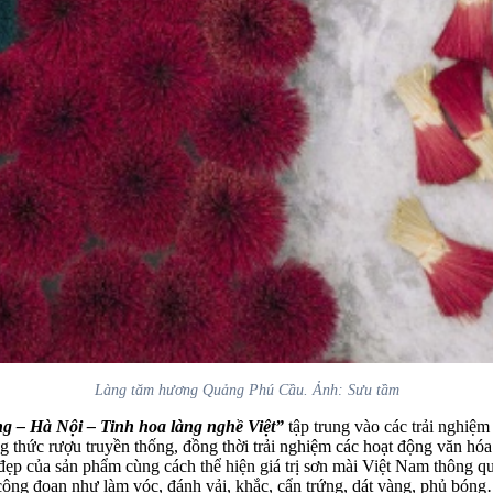
Làng tăm hương Quảng Phú Cầu. Ảnh: Sưu tầm
 – Hà Nội – Tinh hoa làng nghề Việt”
tập trung vào các trải nghiệm
ng thức rượu truyền thống, đồng thời trải nghiệm các hoạt động văn hó
ẹp của sản phẩm cùng cách thể hiện giá trị sơn mài Việt Nam thông qua
công đoạn như làm vóc, đánh vải, khắc, cẩn trứng, dát vàng, phủ bóng…