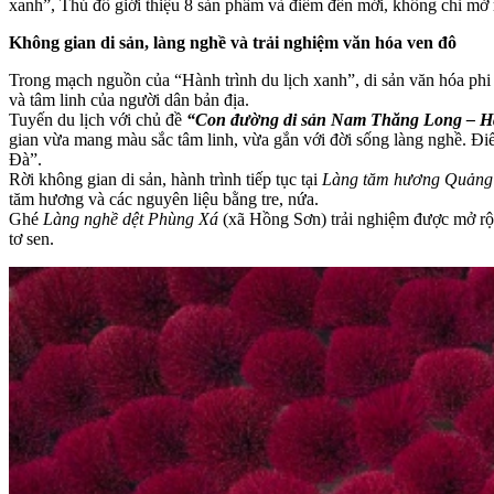
xanh”, Thủ đô giới thiệu 8 sản phẩm và điểm đến mới, không chỉ mở r
Không gian di sản, làng nghề và trải nghiệm văn hóa ven đô
Trong mạch nguồn của “Hành trình du lịch xanh”, di sản văn hóa phi v
và tâm linh của người dân bản địa.
Tuyến du lịch với chủ đề
“Con đường di sản Nam Thăng Long – Hà
gian vừa mang màu sắc tâm linh, vừa gắn với đời sống làng nghề. Đi
Đà”.
Rời không gian di sản, hành trình tiếp tục tại
Làng tăm hương Quản
tăm hương và các nguyên liệu bằng tre, nứa.
Ghé
Làng nghề dệt Phùng Xá
(xã Hồng Sơn) trải nghiệm được mở rộng
tơ sen.