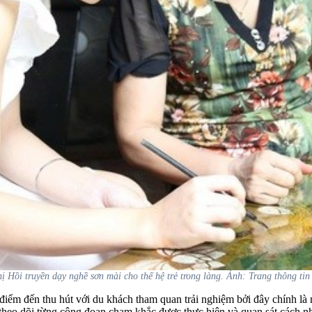
 Hồi truyền dạy nghề sơn mài cho thế hệ trẻ trong làng. Ảnh: Trang thông ti
iểm đến thu hút với du khách tham quan trải nghiệm bởi đây chính là 
theo dõi từng công đoạn chạm khắc được thực hiện và quan sát cách n