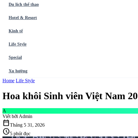
Du lịch thể thao
Hotel & Resort
Kinh tế
Life Style
Special
Xu hướng
Trang chủ
Home
Life Style
Ẩm thực
Balo du lịch
Điểm đến
Dòng chảy
Du lịch thể t
Hoa khôi Sinh viên Việt Nam 20
A
Viết bởi
Admin
calendar_today
Tháng 5 31, 2026
schedule
5 phút đọc