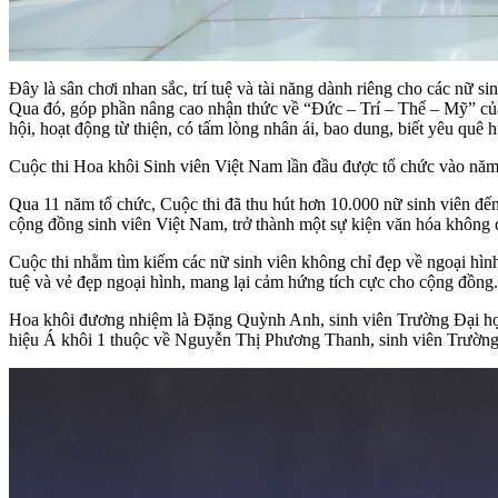
Đây là sân chơi nhan sắc, trí tuệ và tài năng dành riêng cho các nữ si
Qua đó, góp phần nâng cao nhận thức về “Đức – Trí – Thể – Mỹ” của nữ
hội, hoạt động từ thiện, có tấm lòng nhân ái, bao dung, biết yêu quê
Cuộc thi Hoa khôi Sinh viên Việt Nam lần đầu được tổ chức vào năm
Qua 11 năm tổ chức, Cuộc thi đã thu hút hơn 10.000 nữ sinh viên đến
cộng đồng sinh viên Việt Nam, trở thành một sự kiện văn hóa không 
Cuộc thi nhằm tìm kiếm các nữ sinh viên không chỉ đẹp về ngoại hình m
tuệ và vẻ đẹp ngoại hình, mang lại cảm hứng tích cực cho cộng đồng.
Hoa khôi đương nhiệm là Đặng Quỳnh Anh, sinh viên Trường Đại học
hiệu Á khôi 1 thuộc về Nguyễn Thị Phương Thanh, sinh viên Trường