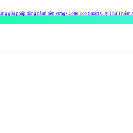
ền vững
• Lotte Eco Smart City Thủ Thiêm hoàn tất nghĩa vụ tài chính 