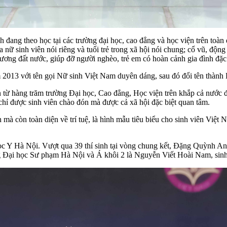
nh đang theo học tại các trường đại học, cao đẳng và học viện trên toàn 
 sinh viên nói riêng và tuổi trẻ trong xã hội nói chung; cổ vũ, động v
 hương đất nước, giúp đỡ người nghèo, trẻ em có hoàn cảnh gia đình đặc
 2013 với tên gọi Nữ sinh Việt Nam duyên dáng, sau đó đổi tên thành
 từ hàng trăm trường Đại học, Cao đẳng, Học viện trên khắp cả nước đă
chỉ được sinh viên chào đón mà được cả xã hội đặc biệt quan tâm.
à còn toàn diện về trí tuệ, là hình mẫu tiêu biểu cho sinh viên Việt N
 Y Hà Nội. Vượt qua 39 thí sinh tại vòng chung kết, Đặng Quỳnh Anh
 Đại học Sư phạm Hà Nội và Á khôi 2 là Nguyễn Viết Hoài Nam, sinh