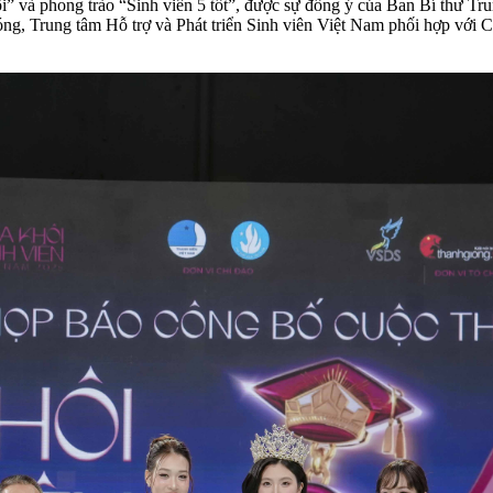
tôi” và phong trào “Sinh viên 5 tốt”, được sự đồng ý của Ban Bí thư
óng, Trung tâm Hỗ trợ và Phát triển Sinh viên Việt Nam phối hợp với