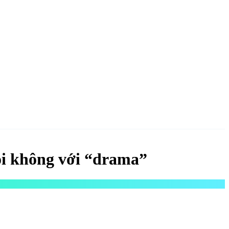
NGAY
ói không với “drama”