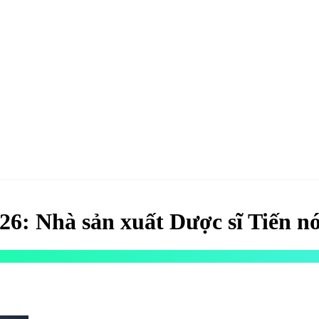
hao
Hotel & Resort
Kinh tế
Life Style
Special
Xu hướng
ĐĂNG KÝ 
26: Nhà sản xuất Dược sĩ Tiến n