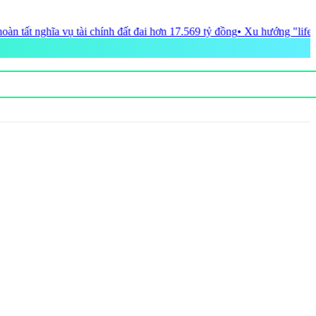
đất đai hơn 17.569 tỷ đồng
• Xu hướng "lifestyle destination" mở ra d