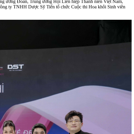
 Trung ương Đoàn, Trung ương Hội Liên hiệp Thanh niên Việt Nam,
 Công ty TNHH Dược Sỹ Tiến tổ chức Cuộc thi Hoa khôi Sinh viên