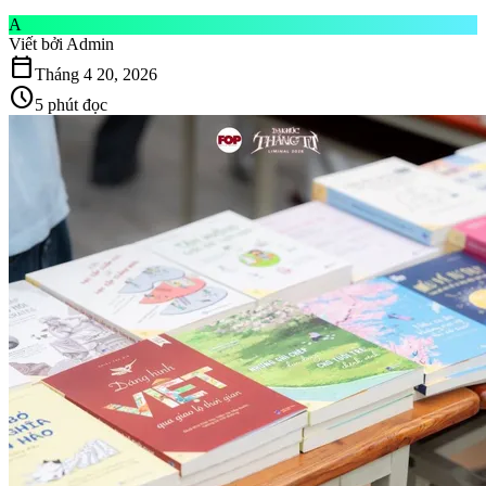
A
Viết bởi
Admin
calendar_today
Tháng 4 20, 2026
schedule
5 phút đọc