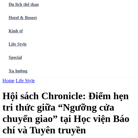
Du lịch thể thao
Hotel & Resort
Kinh tế
Life Style
Special
Xu hướng
Trang chủ
Home
Life Style
Ẩm thực
Balo du lịch
Điểm đến
Dòng chảy
Du lịch thể
thao
Hotel & Resort
Kinh tế
Life Style
Special
Xu hướng
ĐĂNG
Hội sách Chronicle: Điểm hẹn
KÝ NGAY
tri thức giữa “Ngưỡng cửa
chuyển giao” tại Học viện Báo
chí và Tuyên truyền