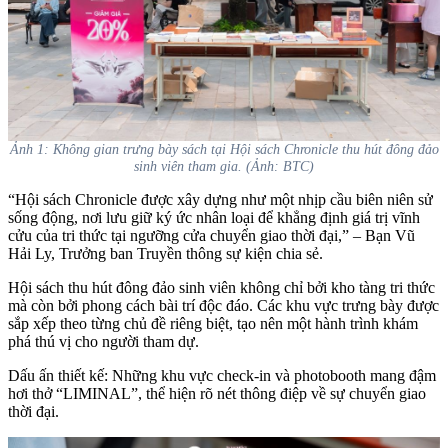
Ảnh 1: Không gian trưng bày sách tại Hội sách Chronicle thu hút đông đảo
sinh viên tham gia. (Ảnh: BTC)
“Hội sách Chronicle được xây dựng như một nhịp cầu biên niên sử
sống động, nơi lưu giữ ký ức nhân loại để khẳng định giá trị vĩnh
cửu của tri thức tại ngưỡng cửa chuyển giao thời đại,” – Bạn Vũ
Hải Ly, Trưởng ban Truyền thông sự kiện chia sẻ.
Hội sách thu hút đông đảo sinh viên không chỉ bởi kho tàng tri thức
mà còn bởi phong cách bài trí độc đáo. Các khu vực trưng bày được
sắp xếp theo từng chủ đề riêng biệt, tạo nên một hành trình khám
phá thú vị cho người tham dự.
Dấu ấn thiết kế: Những khu vực check-in và photobooth mang đậm
hơi thở “LIMINAL”, thể hiện rõ nét thông điệp về sự chuyển giao
thời đại.