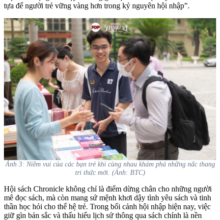
tựa để người trẻ vững vàng hơn trong kỷ nguyên hội nhập”.
Ảnh 3: Niềm vui của các bạn trẻ khi cùng nhau khám phá những nấc thang
tri thức mới. (Ảnh: BTC)
Hội sách Chronicle không chỉ là điểm dừng chân cho những người
mê đọc sách, mà còn mang sứ mệnh khơi dậy tình yêu sách và tinh
thần học hỏi cho thế hệ trẻ. Trong bối cảnh hội nhập hiện nay, việc
giữ gìn bản sắc và thấu hiểu lịch sử thông qua sách chính là nền