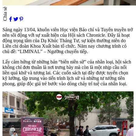
Chia sẻ
Sáng ngày 13/04, khuôn viên Học viện Báo chí và Tuyên truyền trở
nên sôi động với sự xuất hiện của Hội sách Chronicle. Đây là hoạt
động trọng tâm của Dạ Khúc Tháng Tư, sự kiện thường niên do
Liên chi đoàn Khoa Xuất bản tổ chức. Năm nay chương trình có
chủ đề: “LIMINAL” – Ngưỡng chuyển tiếp.
Lấy cảm hứng từ những bản “biên niên sử” của nhân loại, hội sách
không chỉ đơn thuần là nơi trưng bày mà còn là một nhịp cầu nối
liền quá khứ và tương lai. Các cuốn sách tại đây được tuyển chọn
kỹ lưỡng, tập trung vào tiến trình lịch sử và những tư tưởng tiên
phong, giúp độc giả trẻ bước vào dòng chảy trí tuệ của nhân loại.