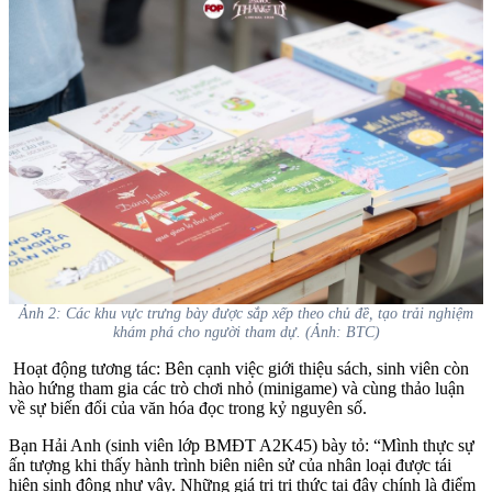
Ảnh 2: Các khu vực trưng bày được sắp xếp theo chủ đề, tạo trải nghiệm
khám phá cho người tham dự. (Ảnh: BTC)
Hoạt động tương tác: Bên cạnh việc giới thiệu sách, sinh viên còn
hào hứng tham gia các trò chơi nhỏ (minigame) và cùng thảo luận
về sự biến đổi của văn hóa đọc trong kỷ nguyên số.
Bạn Hải Anh (sinh viên lớp BMĐT A2K45) bày tỏ: “Mình thực sự
ấn tượng khi thấy hành trình biên niên sử của nhân loại được tái
hiện sinh động như vậy. Những giá trị tri thức tại đây chính là điểm