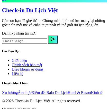
Check-in Du Lịch Việt
Cảm ơn bạn đã ghé thăm. Chúng mình luôn nỗ lực mang lại những
góc nhìn mới mẻ và chân thực nhất về thế giới du lịch rộng lớn.
Đăng ký nhận tin mới
send
Góc Bạn Đọc
Giới thiệu
Chính sách bảo mật
Điều khoản sử dụng
Liên hệ
Chuyên Mục Chính
Xu hướng
Ẩm thực
Điểm đến
Balo Du Lịch
Hotel & Resort
Kinh tế
© 2026
Check-in Du Lịch Việt
. All rights reserved.