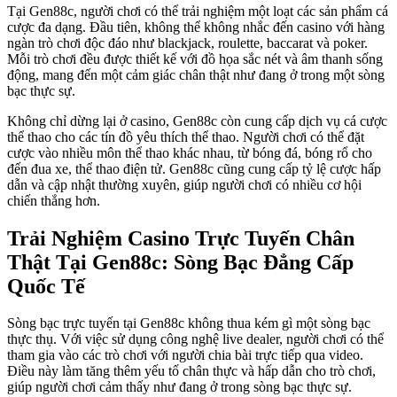
Tại Gen88c, người chơi có thể trải nghiệm một loạt các sản phẩm cá
cược đa dạng. Đầu tiên, không thể không nhắc đến casino với hàng
ngàn trò chơi độc đáo như blackjack, roulette, baccarat và poker.
Mỗi trò chơi đều được thiết kế với đồ họa sắc nét và âm thanh sống
động, mang đến một cảm giác chân thật như đang ở trong một sòng
bạc thực sự.
Không chỉ dừng lại ở casino, Gen88c còn cung cấp dịch vụ cá cược
thể thao cho các tín đồ yêu thích thể thao. Người chơi có thể đặt
cược vào nhiều môn thể thao khác nhau, từ bóng đá, bóng rổ cho
đến đua xe, thể thao điện tử. Gen88c cũng cung cấp tỷ lệ cược hấp
dẫn và cập nhật thường xuyên, giúp người chơi có nhiều cơ hội
chiến thắng hơn.
Trải Nghiệm Casino Trực Tuyến Chân
Thật Tại Gen88c: Sòng Bạc Đẳng Cấp
Quốc Tế
Sòng bạc trực tuyến tại Gen88c không thua kém gì một sòng bạc
thực thụ. Với việc sử dụng công nghệ live dealer, người chơi có thể
tham gia vào các trò chơi với người chia bài trực tiếp qua video.
Điều này làm tăng thêm yếu tố chân thực và hấp dẫn cho trò chơi,
giúp người chơi cảm thấy như đang ở trong sòng bạc thực sự.