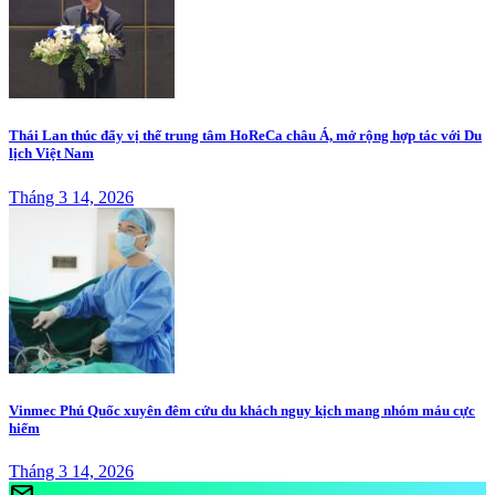
Thái Lan thúc đẩy vị thế trung tâm HoReCa châu Á, mở rộng hợp tác với Du
lịch Việt Nam
Tháng 3 14, 2026
Vinmec Phú Quốc xuyên đêm cứu du khách nguy kịch mang nhóm máu cực
hiếm
Tháng 3 14, 2026
mail