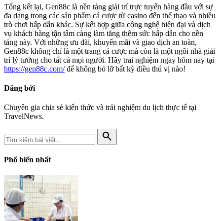
Tổng kết lại, Gen88c là nền tảng giải trí trực tuyến hàng đầu với sự
đa dạng trong các sản phẩm cá cược từ casino đến thể thao và nhiều
trò chơi hấp dẫn khác. Sự kết hợp giữa công nghệ hiện đại và dịch
vụ khách hàng tận tâm càng làm tăng thêm sức hấp dẫn cho nền
tảng này. Với những ưu đãi, khuyến mãi và giao dịch an toàn,
Gen88c không chỉ là một trang cá cược mà còn là một ngôi nhà giải
trí lý tưởng cho tất cả mọi người. Hãy trải nghiệm ngay hôm nay tại
https://gen88c.com/
để không bỏ lỡ bất kỳ điều thú vị nào!
Đăng bởi
Chuyên gia chia sẻ kiến thức và trải nghiệm du lịch thực tế tại
TravelNews.
search
Phổ biến nhất