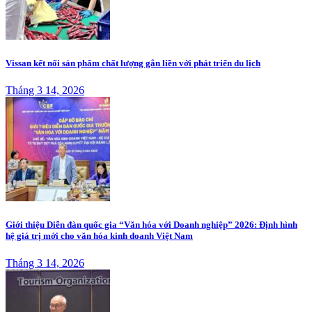
Vissan kết nối sản phẩm chất lượng gắn liền với phát triển du lịch
Tháng 3 14, 2026
Giới thiệu Diễn đàn quốc gia “Văn hóa với Doanh nghiệp” 2026: Định hình
hệ giá trị mới cho văn hóa kinh doanh Việt Nam
Tháng 3 14, 2026