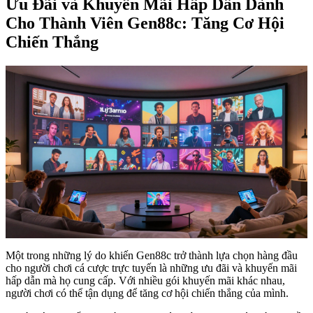
Ưu Đãi và Khuyến Mãi Hấp Dẫn Dành
Cho Thành Viên Gen88c: Tăng Cơ Hội
Chiến Thắng
Một trong những lý do khiến Gen88c trở thành lựa chọn hàng đầu
cho người chơi cá cược trực tuyến là những ưu đãi và khuyến mãi
hấp dẫn mà họ cung cấp. Với nhiều gói khuyến mãi khác nhau,
người chơi có thể tận dụng để tăng cơ hội chiến thắng của mình.