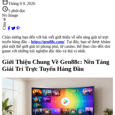
calendar_today
Tháng 6 9, 2026
schedule
5 phút đọc
No Image
Chia sẻ
Chào mừng bạn đến với bài viết giới thiệu về nền tảng giải trí trực
tuyến hàng đầu –
https://gen88c.com/
. Tại đây, bạn sẽ được khám
phá một thế giới giải trí phong phú, từ casino, thể thao cho đến slot
game với những trải nghiệm độc đáo và thú vị nhất.
Giới Thiệu Chung Về Gen88c: Nền Tảng
Giải Trí Trực Tuyến Hàng Đầu