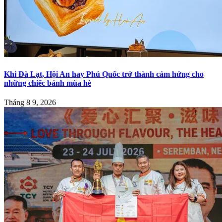
Khi Đà Lạt, Hội An hay Phú Quốc trở thành cảm hứng cho
những chiếc bánh mùa hè
Tháng 8 9, 2026