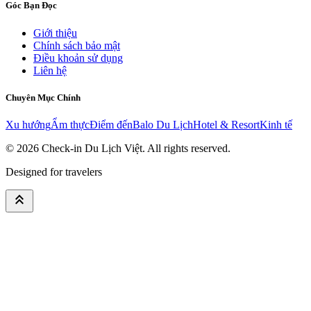
Góc Bạn Đọc
Giới thiệu
Chính sách bảo mật
Điều khoản sử dụng
Liên hệ
Chuyên Mục Chính
Xu hướng
Ẩm thực
Điểm đến
Balo Du Lịch
Hotel & Resort
Kinh tế
© 2026
Check-in Du Lịch Việt
. All rights reserved.
Designed for travelers
keyboard_double_arrow_up