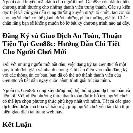
Ngoài các khuyến mãi dành cho người mới, Gen88c còn dành nhiều
chương trình thưởng cho những thành viên trung thành. Các sự kiện
đặc biệt và các giải đấu cũng thường xuyên được tổ chức, tạo cơ hội
cho người chơi có thể giành được những phần thưởng giá trị. Chắc
chắn rằng bạn sẽ không muốn bỏ lỡ bất kỳ chương trình nào tại đây.
Đăng Ký và Giao Dịch An Toàn, Thuận
Tiện Tại Gen88c: Hướng Dẫn Chi Tiết
Cho Người Chơi Mới
Đối với những người mới bắt đầu, việc đăng ký tại Gen88c là một
quy trình đơn giản và nhanh chóng. Chỉ cần điền vào mẫu đăng ký
với các thông tin cơ bản, bạn đã có thể trở thành thành viên của
Gen88c và bắt đầu ngay cuộc hành trình giải trí của mình.
Ngoài ra, Gen88c cũng xây dựng một hệ thống giao dịch an toàn và
tiện lợi. Với nhiều phương thức thanh toán được hỗ trợ, người chơi
có thể lựa chọn phương thức phù hợp nhất với mình. Tất cả các giao
dịch đều được mã hóa và bảo mật, giúp người chơi yên tâm khi thực
hiện giao dịch tại trang web này.
Kết Luận