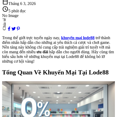
calendar_today
Tháng 6 3, 2026
schedule
5 phút đọc
No Image
Chia sẻ
Trong thế giới trực tuyến ngày nay,
khuyến mại lode88
trở thành
điểm nhấn hấp dẫn cho những ai yêu thích cá cược và chơi game.
Nền tảng này không chỉ cung cấp trải nghiệm giải trí tuyệt vời mà
còn mang đến nhiều
ưu đãi
hấp dẫn cho người dùng. Hãy cùng tìm
hiểu sâu hơn về những khuyến mại tại Lode88 để không bỏ lỡ
những cơ hội vàng!
Tổng Quan Về Khuyến Mại Tại Lode88