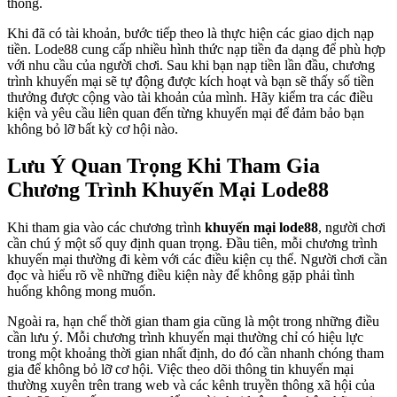
thống.
Khi đã có tài khoản, bước tiếp theo là thực hiện các giao dịch nạp
tiền. Lode88 cung cấp nhiều hình thức nạp tiền đa dạng để phù hợp
với nhu cầu của người chơi. Sau khi bạn nạp tiền lần đầu, chương
trình khuyến mại sẽ tự động được kích hoạt và bạn sẽ thấy số tiền
thưởng được cộng vào tài khoản của mình. Hãy kiểm tra các điều
kiện và yêu cầu liên quan đến từng khuyến mại để đảm bảo bạn
không bỏ lỡ bất kỳ cơ hội nào.
Lưu Ý Quan Trọng Khi Tham Gia
Chương Trình Khuyến Mại Lode88
Khi tham gia vào các chương trình
khuyến mại lode88
, người chơi
cần chú ý một số quy định quan trọng. Đầu tiên, mỗi chương trình
khuyến mại thường đi kèm với các điều kiện cụ thể. Người chơi cần
đọc và hiểu rõ về những điều kiện này để không gặp phải tình
huống không mong muốn.
Ngoài ra, hạn chế thời gian tham gia cũng là một trong những điều
cần lưu ý. Mỗi chương trình khuyến mại thường chỉ có hiệu lực
trong một khoảng thời gian nhất định, do đó cần nhanh chóng tham
gia để không bỏ lỡ cơ hội. Việc theo dõi thông tin khuyến mại
thường xuyên trên trang web và các kênh truyền thông xã hội của