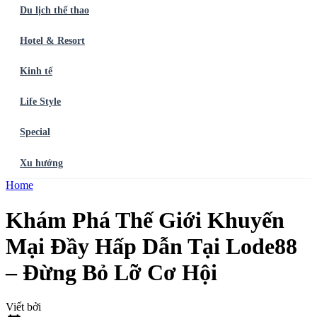
Du lịch thể thao
Hotel & Resort
Kinh tế
Life Style
Special
Xu hướng
Trang chủ
Home
Ẩm thực
Balo du lịch
Điểm đến
Dòng chảy
Du lịch thể
thao
Hotel & Resort
Kinh tế
Life Style
Special
Xu hướng
ĐĂNG
Khám Phá Thế Giới Khuyến
KÝ NGAY
Mại Đầy Hấp Dẫn Tại Lode88
– Đừng Bỏ Lỡ Cơ Hội
Viết bởi