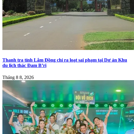
Thanh tra tỉnh Lâm Đồng chỉ ra loạt sai phạm tại Dự án Khu
du lịch thác Đam B’ri
Tháng 8 8, 2026