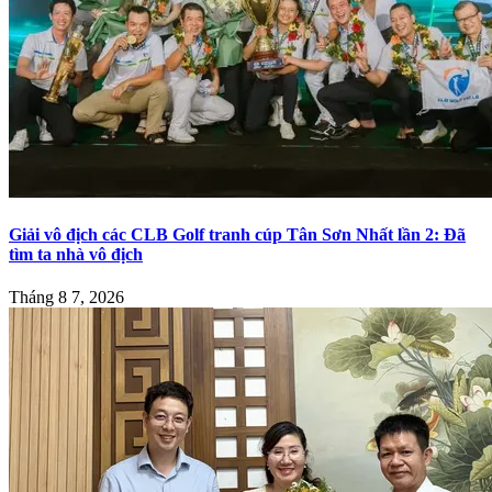
Giải vô địch các CLB Golf tranh cúp Tân Sơn Nhất lần 2: Đã
tìm ta nhà vô địch
Tháng 8 7, 2026