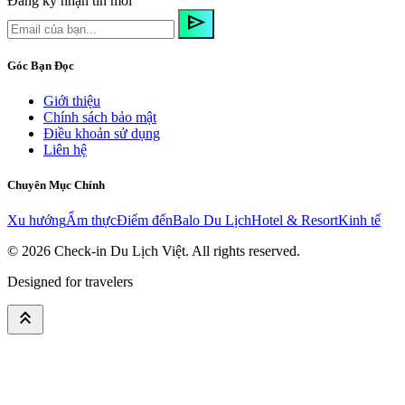
Đăng ký nhận tin mới
send
Góc Bạn Đọc
Giới thiệu
Chính sách bảo mật
Điều khoản sử dụng
Liên hệ
Chuyên Mục Chính
Xu hướng
Ẩm thực
Điểm đến
Balo Du Lịch
Hotel & Resort
Kinh tế
© 2026
Check-in Du Lịch Việt
. All rights reserved.
Designed for travelers
keyboard_double_arrow_up