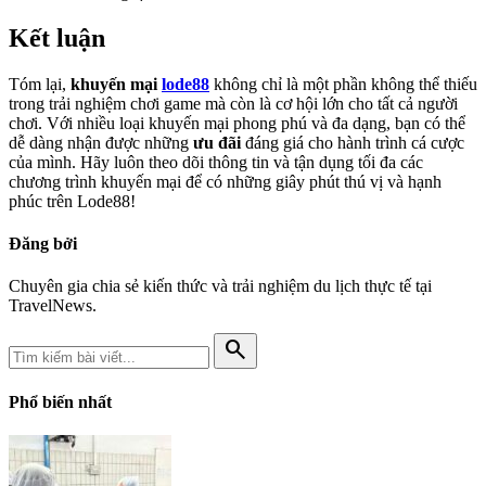
Kết luận
Tóm lại,
khuyến mại
lode88
không chỉ là một phần không thể thiếu
trong trải nghiệm chơi game mà còn là cơ hội lớn cho tất cả người
chơi. Với nhiều loại khuyến mại phong phú và đa dạng, bạn có thể
dễ dàng nhận được những
ưu đãi
đáng giá cho hành trình cá cược
của mình. Hãy luôn theo dõi thông tin và tận dụng tối đa các
chương trình khuyến mại để có những giây phút thú vị và hạnh
phúc trên Lode88!
Đăng bởi
Chuyên gia chia sẻ kiến thức và trải nghiệm du lịch thực tế tại
TravelNews.
search
Phổ biến nhất