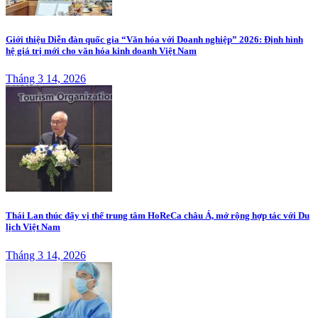
Giới thiệu Diễn đàn quốc gia “Văn hóa với Doanh nghiệp” 2026: Định hình
hệ giá trị mới cho văn hóa kinh doanh Việt Nam
Tháng 3 14, 2026
Thái Lan thúc đẩy vị thế trung tâm HoReCa châu Á, mở rộng hợp tác với Du
lịch Việt Nam
Tháng 3 14, 2026