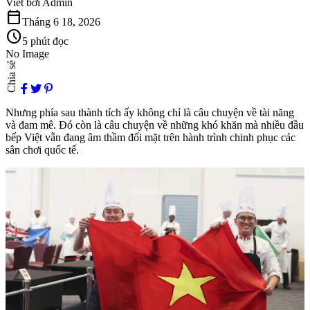
Viết bởi
Admin
calendar_today
Tháng 6 18, 2026
schedule
5 phút đọc
No Image
Chia sẻ
Nhưng phía sau thành tích ấy không chỉ là câu chuyện về tài năng
và đam mê. Đó còn là câu chuyện về những khó khăn mà nhiều đầu
bếp Việt vẫn đang âm thầm đối mặt trên hành trình chinh phục các
sân chơi quốc tế.