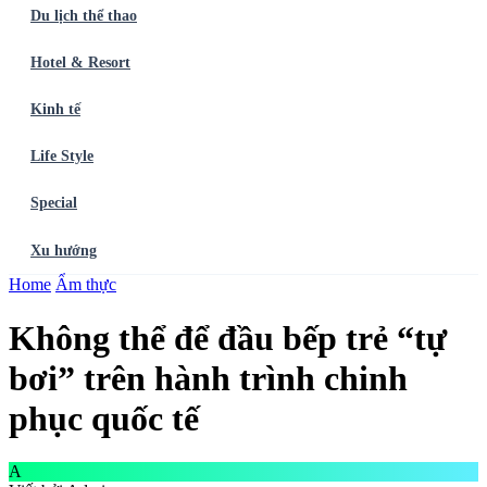
Du lịch thể thao
Hotel & Resort
Kinh tế
Life Style
Special
Xu hướng
Trang chủ
Home
Ẩm thực
Ẩm thực
Balo du lịch
Điểm đến
Dòng chảy
Du lịch thể
thao
Hotel & Resort
Kinh tế
Life Style
Special
Xu hướng
ĐĂNG
Không thể để đầu bếp trẻ “tự
KÝ NGAY
bơi” trên hành trình chinh
phục quốc tế
A