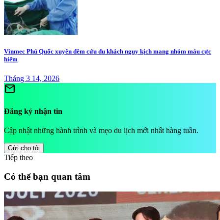
Vinmec Phú Quốc xuyên đêm cứu du khách nguy kịch mang nhóm máu cực
hiếm
Tháng 3 14, 2026
mail
Đăng ký nhận tin
Cập nhật những hành trình và mẹo du lịch mới nhất hàng tuần.
Gửi cho tôi
Tiếp theo
Có thể bạn quan tâm