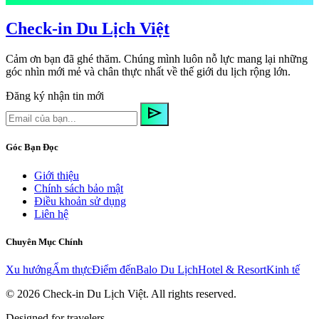
Check-in Du Lịch Việt
Cảm ơn bạn đã ghé thăm. Chúng mình luôn nỗ lực mang lại những
góc nhìn mới mẻ và chân thực nhất về thế giới du lịch rộng lớn.
Đăng ký nhận tin mới
send
Góc Bạn Đọc
Giới thiệu
Chính sách bảo mật
Điều khoản sử dụng
Liên hệ
Chuyên Mục Chính
Xu hướng
Ẩm thực
Điểm đến
Balo Du Lịch
Hotel & Resort
Kinh tế
© 2026
Check-in Du Lịch Việt
. All rights reserved.
Designed for travelers