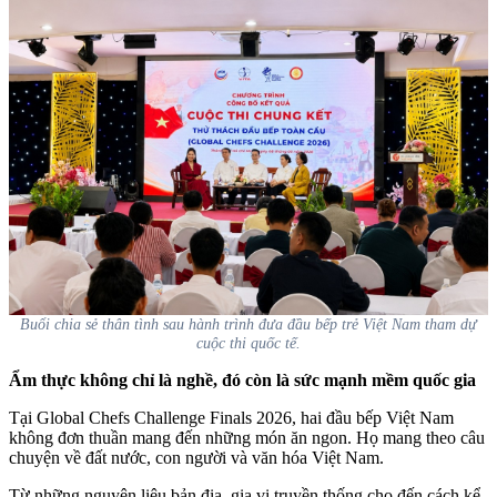
Buổi chia sẻ thân tình sau hành trình đưa đầu bếp trẻ Việt Nam tham dự
cuộc thi quốc tế.
Ẩm thực không chỉ là nghề, đó còn là sức mạnh mềm quốc gia
Tại Global Chefs Challenge Finals 2026, hai đầu bếp Việt Nam
không đơn thuần mang đến những món ăn ngon. Họ mang theo câu
chuyện về đất nước, con người và văn hóa Việt Nam.
Từ những nguyên liệu bản địa, gia vị truyền thống cho đến cách kể