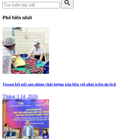
search
Phổ biến nhất
Vissan kết nối sản phẩm chất lượng gắn liền với phát triển du lịch
Tháng 3 14, 2026