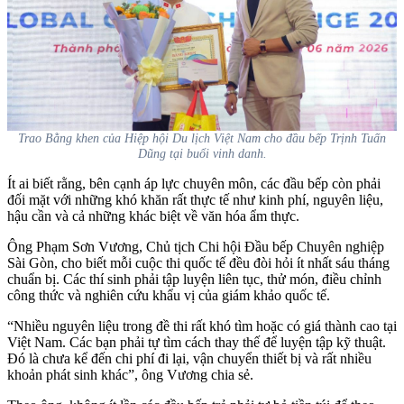
Trao Bằng khen của Hiệp hội Du lịch Việt Nam cho đầu bếp Trịnh Tuấn
Dũng tại buổi vinh danh.
Ít ai biết rằng, bên cạnh áp lực chuyên môn, các đầu bếp còn phải
đối mặt với những khó khăn rất thực tế như kinh phí, nguyên liệu,
hậu cần và cả những khác biệt về văn hóa ẩm thực.
Ông Phạm Sơn Vương, Chủ tịch Chi hội Đầu bếp Chuyên nghiệp
Sài Gòn, cho biết mỗi cuộc thi quốc tế đều đòi hỏi ít nhất sáu tháng
chuẩn bị. Các thí sinh phải tập luyện liên tục, thử món, điều chỉnh
công thức và nghiên cứu khẩu vị của giám khảo quốc tế.
“Nhiều nguyên liệu trong đề thi rất khó tìm hoặc có giá thành cao tại
Việt Nam. Các bạn phải tự tìm cách thay thế để luyện tập kỹ thuật.
Đó là chưa kể đến chi phí đi lại, vận chuyển thiết bị và rất nhiều
khoản phát sinh khác”, ông Vương chia sẻ.