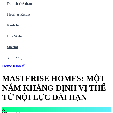
Du lịch thể thao
Hotel & Resort
Kinh tế
Life Style
Special
Xu hướng
Trang chủ
Home
Kinh tế
Ẩm thực
Balo du lịch
Điểm đến
Dòng chảy
Du lịch thể
thao
Hotel & Resort
Kinh tế
Life Style
Special
Xu hướng
ĐĂNG
MASTERISE HOMES: MỘT
KÝ NGAY
NĂM KHẲNG ĐỊNH VỊ THẾ
TỪ NỘI LỰC DÀI HẠN
A