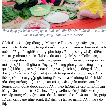
Hoạt động gói bánh chưng quen thuộc mỗi dịp Tết đến Xuân về tại các khu
dân cư của cộng đồng “Nhà tôi ở Masterise”.
Cách tiếp cận cộng đồng tại Masterise Homes được xây dựng như
một quá trình dài hạn, trong đó mỗi dòng sản phẩm sở hữu một cách
nuôi dưỡng trải nghiệm riêng, phù hợp với nhịp sống và đặc điểm
của từng nhóm cư dân. Tại các dự án thuộc Masteri Collection,
cộng đồng được hình thành xoay quanh tinh thần năng động và cởi
mở, tạo sự kết nối giữa những người cùng phong cách sống thông
qua hệ không gian sinh hoạt chung và tiện ích cộng đồng đa lớp,
đồng thời đề cao sự gắn kết gia đình trong một không gian, nơi các
thế hệ có thể cùng gặp gỡ, tương tác và chia sẻ những khoảnh khắc
đời sống thường nhật. Trong khi đó, tại các dự án thuộc Lumière
Series, cộng đồng được nuôi dưỡng theo hướng đề cao lối sống cân
bằng thân – tâm – trí. Các hoạt động wellness được thiết kế chọn
lọc, tập trung vào việc chăm sóc sức khỏe thể chất và tinh thần, giúp
cư dân cân bằng nhịp sống, thư giãn và tái tạo năng lượng giữa đô
thị.