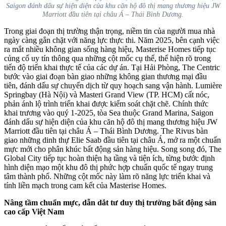
Saigon đánh dấu sự hiện diện của khu căn hộ đô thị mang thương hiệu JW
Marriott đầu tiên tại châu Á – Thái Bình Dương.
Trong giai đoạn thị trường thận trọng, niềm tin của người mua nhà
ngày càng gắn chặt với năng lực thực thi. Năm 2025, bên cạnh việc
ra mắt nhiều không gian sống hàng hiệu, Masterise Homes tiếp tục
củng cố uy tín thông qua những cột mốc cụ thể, thể hiện rõ trong
tiến độ triển khai thực tế của các dự án. Tại Hải Phòng, The Centric
bước vào giai đoạn bàn giao những không gian thương mại đầu
tiên, đánh dấu sự chuyển dịch từ quy hoạch sang vận hành. Lumière
Springbay (Hà Nội) và Masteri Grand View (TP. HCM) cất nóc,
phản ánh lộ trình triển khai được kiểm soát chặt chẽ. Chính thức
khai trương vào quý 1-2025, tòa Sea thuộc Grand Marina, Saigon
đánh dấu sự hiện diện của khu căn hộ đô thị mang thương hiệu JW
Marriott đầu tiên tại châu Á – Thái Bình Dương. The Rivus bàn
giao những dinh thự Elie Saab đầu tiên tại châu Á, mở ra một chuẩn
mực mới cho phân khúc bất động sản hàng hiệu. Song song đó, The
Global City tiếp tục hoàn thiện hạ tầng và tiện ích, từng bước định
hình diện mạo một khu đô thị phức hợp chuẩn quốc tế ngay trung
tâm thành phố. Những cột mốc này làm rõ năng lực triển khai và
tính liền mạch trong cam kết của Masterise Homes.
Nâng tầm chuẩn mực, dẫn dắt tư duy thị trường bất động sản
cao cấp Việt Nam