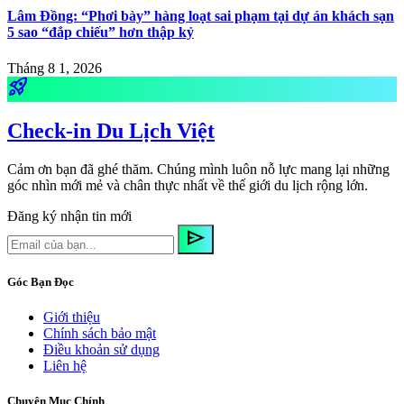
Lâm Đồng: “Phơi bày” hàng loạt sai phạm tại dự án khách sạn
5 sao “đắp chiếu” hơn thập kỷ
Tháng 8 1, 2026
rocket_launch
Check-in Du Lịch Việt
Cảm ơn bạn đã ghé thăm. Chúng mình luôn nỗ lực mang lại những
góc nhìn mới mẻ và chân thực nhất về thế giới du lịch rộng lớn.
Đăng ký nhận tin mới
send
Góc Bạn Đọc
Giới thiệu
Chính sách bảo mật
Điều khoản sử dụng
Liên hệ
Chuyên Mục Chính