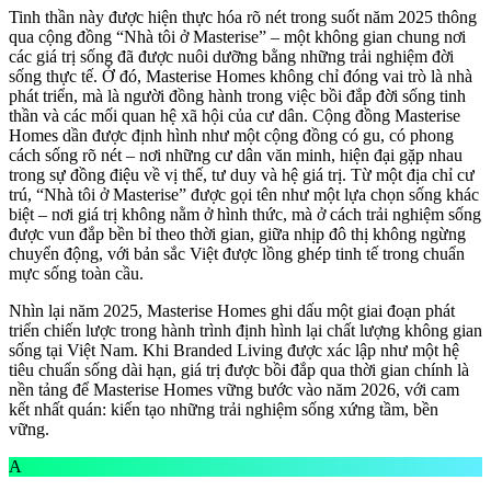
Tinh thần này được hiện thực hóa rõ nét trong suốt năm 2025 thông
qua cộng đồng “Nhà tôi ở Masterise” – một không gian chung nơi
các giá trị sống đã được nuôi dưỡng bằng những trải nghiệm đời
sống thực tế. Ở đó, Masterise Homes không chỉ đóng vai trò là nhà
phát triển, mà là người đồng hành trong việc bồi đắp đời sống tinh
thần và các mối quan hệ xã hội của cư dân. Cộng đồng Masterise
Homes dần được định hình như một cộng đồng có gu, có phong
cách sống rõ nét – nơi những cư dân văn minh, hiện đại gặp nhau
trong sự đồng điệu về vị thế, tư duy và hệ giá trị. Từ một địa chỉ cư
trú, “Nhà tôi ở Masterise” được gọi tên như một lựa chọn sống khác
biệt – nơi giá trị không nằm ở hình thức, mà ở cách trải nghiệm sống
được vun đắp bền bỉ theo thời gian, giữa nhịp đô thị không ngừng
chuyển động, với bản sắc Việt được lồng ghép tinh tế trong chuẩn
mực sống toàn cầu.
Nhìn lại năm 2025, Masterise Homes ghi dấu một giai đoạn phát
triển chiến lược trong hành trình định hình lại chất lượng không gian
sống tại Việt Nam. Khi Branded Living được xác lập như một hệ
tiêu chuẩn sống dài hạn, giá trị được bồi đắp qua thời gian chính là
nền tảng để Masterise Homes vững bước vào năm 2026, với cam
kết nhất quán: kiến tạo những trải nghiệm sống xứng tầm, bền
vững.
A