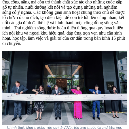
ứng công năng mà còn trở thành chất xúc tác cho những cuộc gặp
gỡ tự nhiên, nuôi dưỡng kết nối và tạo dựng những trải nghiệm
sống có ý nghĩa. Các không gian sinh hoạt chung theo chủ đề được
tổ chức có chủ đích, tạo điều kiện để con trẻ lớn lên cùng nhau, kết
nối các gia đình đa thế hệ và hình thành một cộng đồng sống văn
minh. Trải nghiệm sống được hoàn thiện thông qua quy hoạch tiện
ích nội khu và ngoại khu hiệu quả, đáp ứng trọn vẹn nhu cầu sinh
hoạt, học tập, làm việc và giải trí của cư dân trong bán kính 15 phút
di chuyển.
Chính thức khai trương vào quý 1-2025, tòa Sea thuộc Grand Marina,