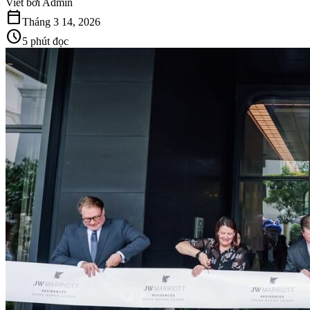
Viết bởi
Admin
calendar_today
Tháng 3 14, 2026
schedule
5 phút đọc