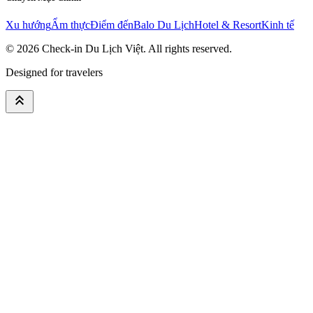
Xu hướng
Ẩm thực
Điểm đến
Balo Du Lịch
Hotel & Resort
Kinh tế
© 2026
Check-in Du Lịch Việt
. All rights reserved.
Designed for travelers
keyboard_double_arrow_up