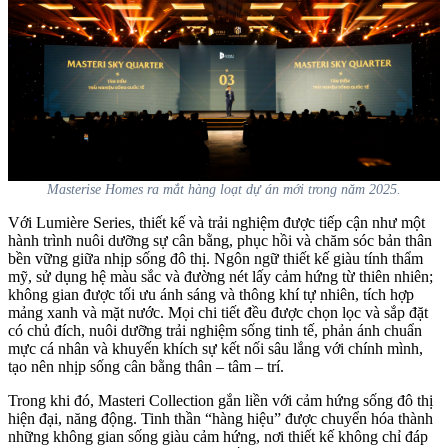
Masterise Homes ra mắt hàng loạt dự án mới trong năm 2025.
Với Lumière Series, thiết kế và trải nghiệm được tiếp cận như một
hành trình nuôi dưỡng sự cân bằng, phục hồi và chăm sóc bản thân
bền vững giữa nhịp sống đô thị. Ngôn ngữ thiết kế giàu tính thẩm
mỹ, sử dụng hệ màu sắc và đường nét lấy cảm hứng từ thiên nhiên;
không gian được tối ưu ánh sáng và thông khí tự nhiên, tích hợp
mảng xanh và mặt nước. Mọi chi tiết đều được chọn lọc và sắp đặt
có chủ đích, nuôi dưỡng trải nghiệm sống tinh tế, phản ánh chuẩn
mực cá nhân và khuyến khích sự kết nối sâu lắng với chính mình,
tạo nên nhịp sống cân bằng thân – tâm – trí.
Trong khi đó, Masteri Collection gắn liền với cảm hứng sống đô thị
hiện đại, năng động. Tinh thần “hàng hiệu” được chuyển hóa thành
những không gian sống giàu cảm hứng, nơi thiết kế không chỉ đáp