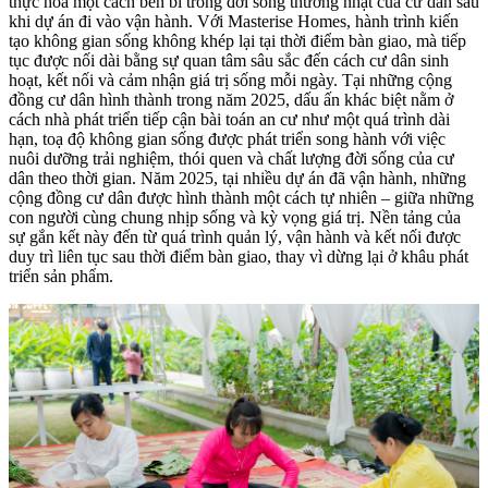
thực hóa một cách bền bỉ trong đời sống thường nhật của cư dân sau
khi dự án đi vào vận hành. Với Masterise Homes, hành trình kiến
tạo không gian sống không khép lại tại thời điểm bàn giao, mà tiếp
tục được nối dài bằng sự quan tâm sâu sắc đến cách cư dân sinh
hoạt, kết nối và cảm nhận giá trị sống mỗi ngày. Tại những cộng
đồng cư dân hình thành trong năm 2025, dấu ấn khác biệt nằm ở
cách nhà phát triển tiếp cận bài toán an cư như một quá trình dài
hạn, toạ độ không gian sống được phát triển song hành với việc
nuôi dưỡng trải nghiệm, thói quen và chất lượng đời sống của cư
dân theo thời gian. Năm 2025, tại nhiều dự án đã vận hành, những
cộng đồng cư dân được hình thành một cách tự nhiên – giữa những
con người cùng chung nhịp sống và kỳ vọng giá trị. Nền tảng của
sự gắn kết này đến từ quá trình quản lý, vận hành và kết nối được
duy trì liên tục sau thời điểm bàn giao, thay vì dừng lại ở khâu phát
triển sản phẩm.