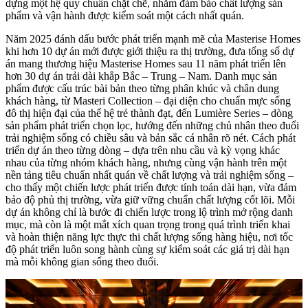
dựng một hệ quy chuẩn chặt chẽ, nhằm đảm bảo chất lượng sản
phẩm và vận hành được kiểm soát một cách nhất quán.
Năm 2025 đánh dấu bước phát triển mạnh mẽ của Masterise Homes
khi hơn 10 dự án mới được giới thiệu ra thị trường, đưa tổng số dự
án mang thương hiệu Masterise Homes sau 11 năm phát triển lên
hơn 30 dự án trải dài khắp Bắc – Trung – Nam. Danh mục sản
phẩm được cấu trúc bài bản theo từng phân khúc và chân dung
khách hàng, từ Masteri Collection – đại diện cho chuẩn mực sống
đô thị hiện đại của thế hệ trẻ thành đạt, đến Lumière Series – dòng
sản phẩm phát triển chọn lọc, hướng đến những chủ nhân theo đuổi
trải nghiệm sống có chiều sâu và bản sắc cá nhân rõ nét. Cách phát
triển dự án theo từng dòng – dựa trên nhu cầu và kỳ vọng khác
nhau của từng nhóm khách hàng, nhưng cùng vận hành trên một
nền tảng tiêu chuẩn nhất quán về chất lượng và trải nghiệm sống –
cho thấy một chiến lược phát triển được tính toán dài hạn, vừa đảm
bảo độ phủ thị trường, vừa giữ vững chuẩn chất lượng cốt lõi. Mỗi
dự án không chỉ là bước đi chiến lược trong lộ trình mở rộng danh
mục, mà còn là một mắt xích quan trọng trong quá trình triển khai
và hoàn thiện năng lực thực thi chất lượng sống hàng hiệu, nơi tốc
độ phát triển luôn song hành cùng sự kiểm soát các giá trị dài hạn
mà mỗi không gian sống theo đuổi.