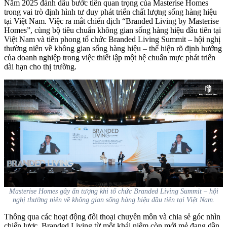
Năm 2025 đánh dấu bước tiến quan trọng của Masterise Homes
trong vai trò định hình tư duy phát triển chất lượng sống hàng hiệu
tại Việt Nam. Việc ra mắt chiến dịch “Branded Living by Masterise
Homes”, cùng bộ tiêu chuẩn không gian sống hàng hiệu đầu tiên tại
Việt Nam và tiên phong tổ chức Branded Living Summit – hội nghị
thường niên về không gian sống hàng hiệu – thể hiện rõ định hướng
của doanh nghiệp trong việc thiết lập một hệ chuẩn mực phát triển
dài hạn cho thị trường.
Masterise Homes gây ấn tượng khi tổ chức Branded Living Summit – hội
nghị thường niên về không gian sống hàng hiệu đầu tiên tại Việt Nam.
Thông qua các hoạt động đối thoại chuyên môn và chia sẻ góc nhìn
chiến lược, Branded Living từ một khái niệm còn mới mẻ đang dần