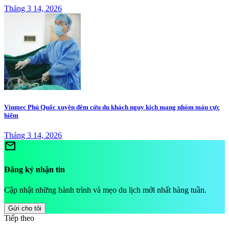
Tháng 3 14, 2026
Vinmec Phú Quốc xuyên đêm cứu du khách nguy kịch mang nhóm máu cực
hiếm
Tháng 3 14, 2026
mail
Đăng ký nhận tin
Cập nhật những hành trình và mẹo du lịch mới nhất hàng tuần.
Gửi cho tôi
Tiếp theo