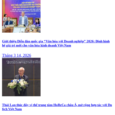
Giới thiệu Diễn đàn quốc gia “Văn hóa với Doanh nghiệp” 2026: Định hình
hệ giá trị mới cho văn hóa kinh doanh Việt Nam
Tháng 3 14, 2026
Thái Lan thúc đẩy vị thế trung tâm HoReCa châu Á, mở rộng hợp tác với Du
lịch Việt Nam