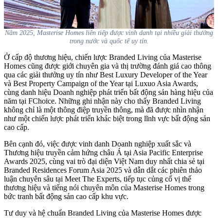
Năm 2025, Masterise Homes liên tiếp được vinh danh tại nhiều giải thưởng
trong nước và quốc tế uy tín.
Ở cấp độ thương hiệu, chiến lược Branded Living của Masterise
Homes cũng được giới chuyên gia và thị trường đánh giá cao thông
qua các giải thưởng uy tín như Best Luxury Developer of the Year
và Best Property Campaign of the Year tại Luxuo Asia Awards,
cùng danh hiệu Doanh nghiệp phát triển bất động sản hàng hiệu của
năm tại FChoice. Những ghi nhận này cho thấy Branded Living
không chỉ là một thông điệp truyền thông, mà đã được nhìn nhận
như một chiến lược phát triển khác biệt trong lĩnh vực bất động sản
cao cấp.
Bên cạnh đó, việc được vinh danh Doanh nghiệp xuất sắc và
Thương hiệu truyền cảm hứng châu Á tại Asia Pacific Enterprise
Awards 2025, cùng vai trò đại diện Việt Nam duy nhất chia sẻ tại
Branded Residences Forum Asia 2025 và dẫn dắt các phiên thảo
luận chuyên sâu tại Meet The Experts, tiếp tục củng cố vị thế
thương hiệu và tiếng nói chuyên môn của Masterise Homes trong
bức tranh bất động sản cao cấp khu vực.
Tư duy và hệ chuẩn Branded Living của Masterise Homes được