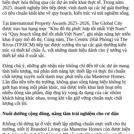
hiện thực hóa thông qua các dự án triển khai thực tế. Trong năm
2025, doanh nghiệp liên tiếp được vinh danh tại các hệ giải thưởng
có tiêu chuẩn khắt khe về quy hoạch, kiến trúc và trải nghiệm sống.
Tại International Property Awards 2025–2026, The Global City
được trao hai hạng mục “Khu đô thị phức hợp tốt nhất Việt Nam”
và “Quy hoạch tổng thể tốt nhất Việt Nam”, ghi nhận năng lực triển
khai ở quy mô đô thị. Cùng năm, The Centric (Hải Phòng) và The
Rivus (TP.HCM) tiếp tục được xướng tên tại các giải thưởng kiến
trúc và thiết kế châu Á, với những danh hiệu dành cho ý tưởng và
thiết kế nhà ở xuất sắc.
Đáng chú ý, những ghi nhận này không chỉ đến từ các dự án mang
tính biểu tượng, mà phản ánh năng lực thiết lập và thực thi chuẩn
chất lượng xuyên suốt danh mục phát triển của Masterise Homes.
Lần đầu tiên trên thị trường, không gian sống hàng hiệu không bị
giới hạn trong một phân khúc, mà được triển khai linh hoạt trên
nhiều dòng sản phẩm, đáp ứng kỳ vọng đa dạng của các nhóm
khách hàng khác nhau, trong khi vẫn giữ vững chuẩn mực chất
lượng cốt lõi.
Nuôi dưỡng cộng đồng, nâng tầm trải nghiệm cho cư dân
Không chỉ dừng lại ở việc thiết lập những chuẩn mực mới cho thị
trường, triết lý Branded Living của Masterise Homes còn được hiện