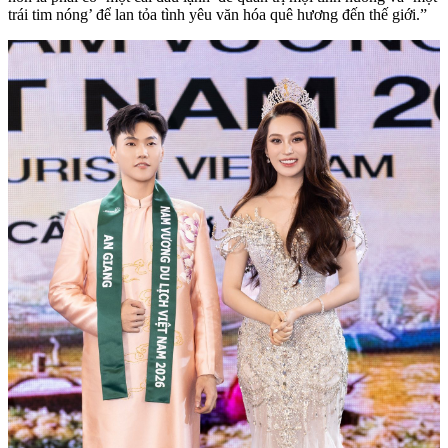
trái tim nóng’ để lan tỏa tình yêu văn hóa quê hương đến thế giới.”