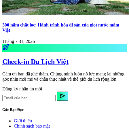
300 năm chắt lọc: Hành trình hóa di sản của giọt nước mắm
Việt
Tháng 7 31, 2026
rocket_launch
Check-in Du Lịch Việt
Cảm ơn bạn đã ghé thăm. Chúng mình luôn nỗ lực mang lại những
góc nhìn mới mẻ và chân thực nhất về thế giới du lịch rộng lớn.
Đăng ký nhận tin mới
send
Góc Bạn Đọc
Giới thiệu
Chính sách bảo mật