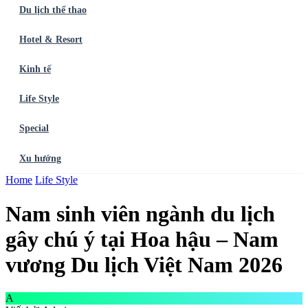
Du lịch thể thao
Hotel & Resort
Kinh tế
Life Style
Special
Xu hướng
Trang chủ
Home
Life Style
Ẩm thực
Balo du lịch
Điểm đến
Dòng chảy
Du lịch thể
thao
Hotel & Resort
Kinh tế
Life Style
Special
Xu hướng
ĐĂNG
Nam sinh viên ngành du lịch
KÝ NGAY
gây chú ý tại Hoa hậu – Nam
vương Du lịch Việt Nam 2026
A