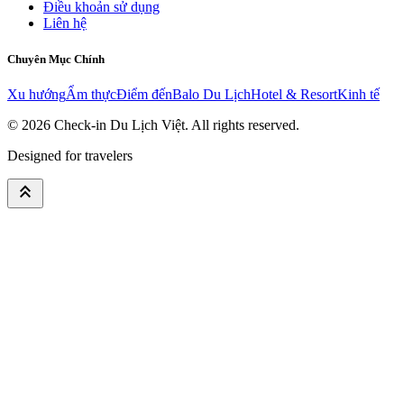
Điều khoản sử dụng
Liên hệ
Chuyên Mục Chính
Xu hướng
Ẩm thực
Điểm đến
Balo Du Lịch
Hotel & Resort
Kinh tế
© 2026
Check-in Du Lịch Việt
. All rights reserved.
Designed for travelers
keyboard_double_arrow_up