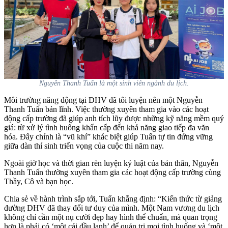
Nguyễn Thanh Tuấn là một sinh viên ngành du lịch.
Môi trường năng động tại DHV đã tôi luyện nên một Nguyễn
Thanh Tuấn bản lĩnh. Việc thường xuyên tham gia vào các hoạt
động cấp trường đã giúp anh tích lũy được những kỹ năng mềm quý
giá: từ xử lý tình huống khẩn cấp đến khả năng giao tiếp đa văn
hóa. Đây chính là “vũ khí” khác biệt giúp Tuấn tự tin đứng vững
giữa dàn thí sinh triển vọng của cuộc thi năm nay.
Ngoài giờ học và thời gian rèn luyện kỷ luật của bản thân, Nguyễn
Thanh Tuấn thường xuyên tham gia các hoạt động cấp trường cùng
Thầy, Cô và bạn học.
Chia sẻ về hành trình sắp tới, Tuấn khẳng định: “Kiến thức từ giảng
đường DHV đã thay đổi tư duy của mình. Một Nam vương du lịch
không chỉ cần một nụ cười đẹp hay hình thể chuẩn, mà quan trọng
hơn là phải có ‘một cái đầu lạnh’ để quản trị mọi tình huống và ‘một