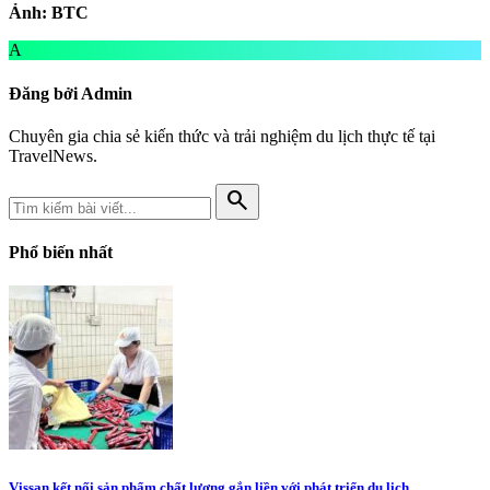
Ảnh: BTC
A
Đăng bởi Admin
Chuyên gia chia sẻ kiến thức và trải nghiệm du lịch thực tế tại
TravelNews.
search
Phổ biến nhất
Vissan kết nối sản phẩm chất lượng gắn liền với phát triển du lịch