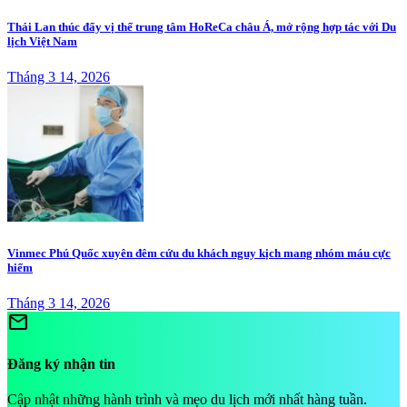
Thái Lan thúc đẩy vị thế trung tâm HoReCa châu Á, mở rộng hợp tác với Du
lịch Việt Nam
Tháng 3 14, 2026
Vinmec Phú Quốc xuyên đêm cứu du khách nguy kịch mang nhóm máu cực
hiếm
Tháng 3 14, 2026
mail
Đăng ký nhận tin
Cập nhật những hành trình và mẹo du lịch mới nhất hàng tuần.