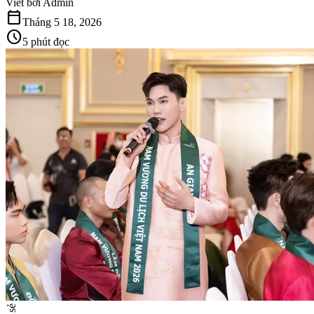
Viết bởi
Admin
calendar_today
Tháng 5 18, 2026
schedule
5 phút đọc