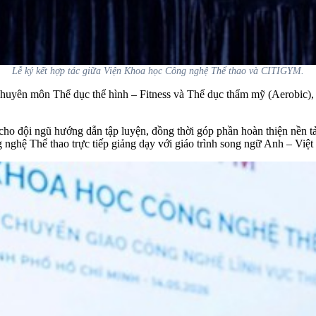
Lễ ký kết hợp tác giữa Viện Khoa học Công nghệ Thể thao và CITIGYM.
 chuyên môn Thể dục thể hình – Fitness và Thể dục thẩm mỹ (Aerobic), 
 đội ngũ hướng dẫn tập luyện, đồng thời góp phần hoàn thiện nền tả
nghệ Thể thao trực tiếp giảng dạy với giáo trình song ngữ Anh – Việt 