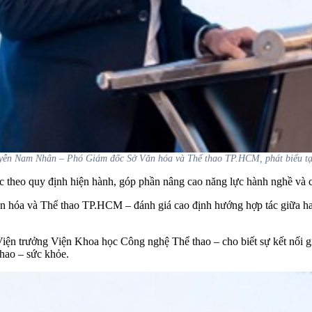
ễn Nam Nhân – Phó Giám đốc Sở Văn hóa và Thể thao TP.HCM, phát biểu tại
 theo quy định hiện hành, góp phần nâng cao năng lực hành nghề và ch
hóa và Thể thao TP.HCM – đánh giá cao định hướng hợp tác giữa hai 
ện trưởng Viện Khoa học Công nghệ Thể thao – cho biết sự kết nối g
thao – sức khỏe.