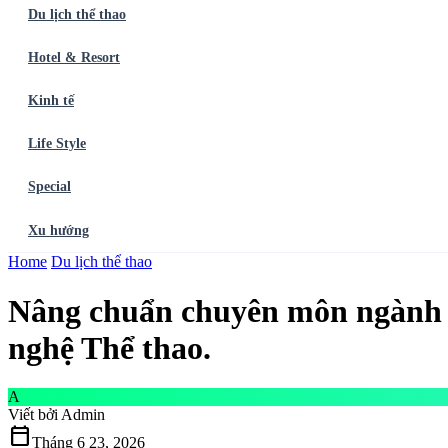
Du lịch thể thao
Hotel & Resort
Kinh tế
Life Style
Special
Xu hướng
Trang chủ
Home
Du lịch thể thao
Ẩm thực
Balo du lịch
Điểm đến
Dòng chảy
Du lịch thể t
Nâng chuẩn chuyên môn ngành 
nghệ Thể thao.
A
Viết bởi
Admin
calendar_today
Tháng 6 23, 2026