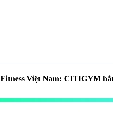
hao
Hotel & Resort
Kinh tế
Life Style
Special
Xu hướng
ĐĂNG KÝ 
Fitness Việt Nam: CITIGYM bắt