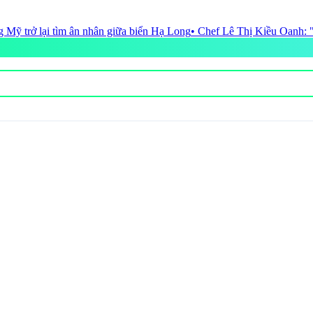
hân giữa biển Hạ Long
• Chef Lê Thị Kiều Oanh: "Các đầu bếp Việt ngày