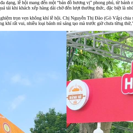
 đa dạng, lễ hội mang đến một “bản đồ hương vị” phong phú, từ bánh 
uá tải khi khách xếp hàng dài chờ đến lượt thưởng thức, đặc biệt là
 nghiệm trọn vẹn không khí lễ hội. Chị Nguyễn Thị Đào (Gò Vấp) chia s
 khí rất vui, nhiều loại bánh mì sáng tạo mà trước giờ chưa từng thử,”