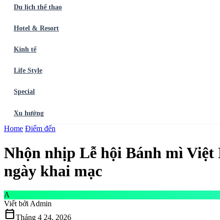
Du lịch thể thao
Hotel & Resort
Kinh tế
Life Style
Special
Xu hướng
Trang chủ
Home
Điểm đến
Ẩm thực
Balo du lịch
Điểm đến
Dòng chảy
Du lịch thể t
Nhộn nhịp Lễ hội Bánh mì Việt 
ngày khai mạc
A
Viết bởi
Admin
calendar_today
Tháng 4 24, 2026