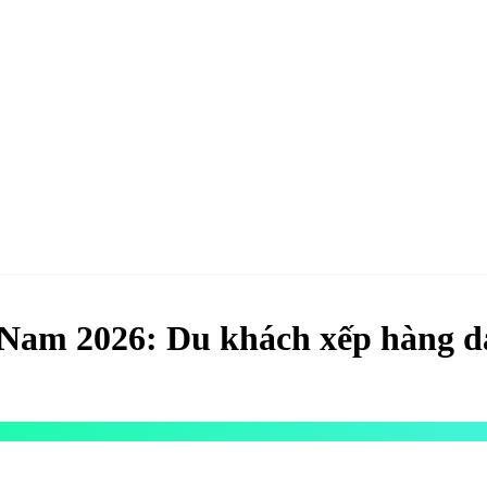
hao
Hotel & Resort
Kinh tế
Life Style
Special
Xu hướng
ĐĂNG KÝ 
Nam 2026: Du khách xếp hàng dà