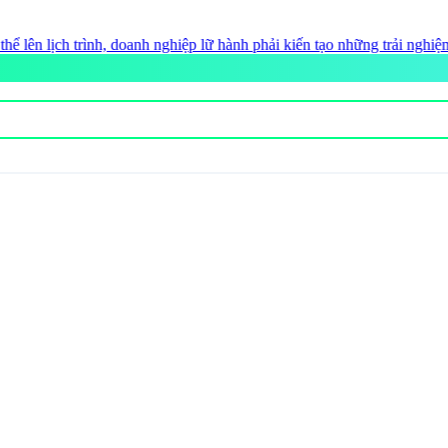
hiệp lữ hành phải kiến tạo những trải nghiệm không thể sao chép
• 570 d