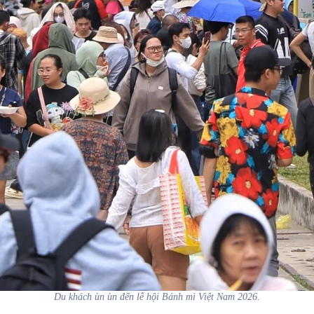
Du khách ùn ùn đến lễ hội Bánh mì Việt Nam 2026.