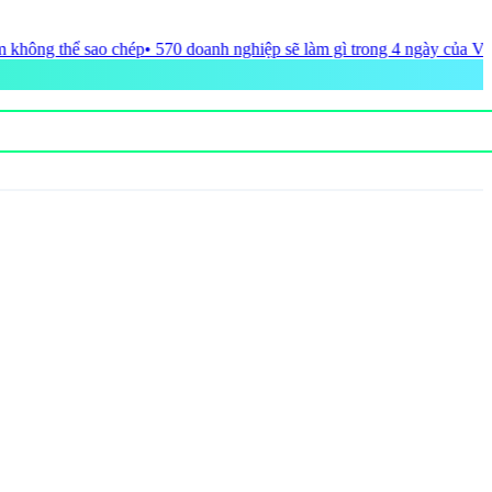
oanh nghiệp sẽ làm gì trong 4 ngày của Vietnam Travel Day 2026?
• Đ