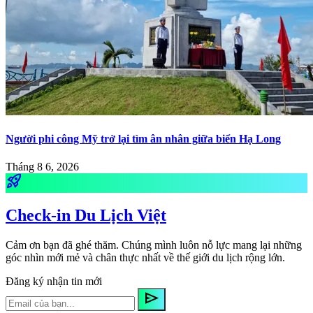
Người phi công Mỹ trở lại tìm ân nhân giữa biển Hạ Long
Tháng 8 6, 2026
rocket_launch
Check-in Du Lịch Việt
Cảm ơn bạn đã ghé thăm. Chúng mình luôn nỗ lực mang lại những
góc nhìn mới mẻ và chân thực nhất về thế giới du lịch rộng lớn.
Đăng ký nhận tin mới
send