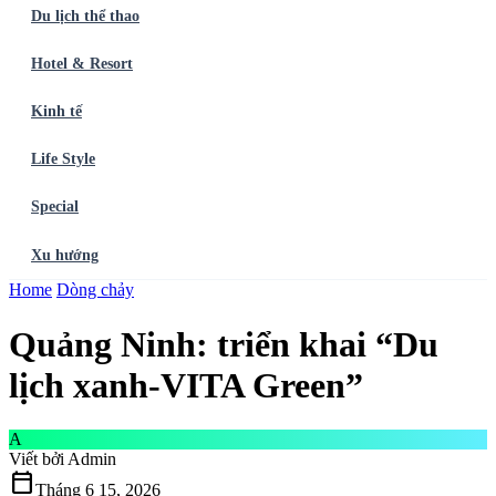
Du lịch thể thao
Hotel & Resort
Kinh tế
Life Style
Special
Xu hướng
Trang chủ
Home
Dòng chảy
Ẩm thực
Balo du lịch
Điểm đến
Dòng chảy
Du lịch thể
thao
Hotel & Resort
Kinh tế
Life Style
Special
Xu hướng
ĐĂNG
Quảng Ninh: triển khai “Du
KÝ NGAY
lịch xanh-VITA Green”
A
Viết bởi
Admin
calendar_today
Tháng 6 15, 2026