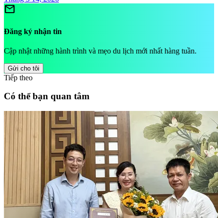
mail
Đăng ký nhận tin
Cập nhật những hành trình và mẹo du lịch mới nhất hàng tuần.
Gửi cho tôi
Tiếp theo
Có thể bạn quan tâm