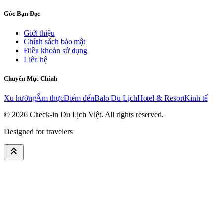
Góc Bạn Đọc
Giới thiệu
Chính sách bảo mật
Điều khoản sử dụng
Liên hệ
Chuyên Mục Chính
Xu hướng
Ẩm thực
Điểm đến
Balo Du Lịch
Hotel & Resort
Kinh tế
© 2026
Check-in Du Lịch Việt
. All rights reserved.
Designed for travelers
keyboard_double_arrow_up