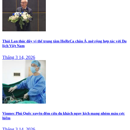
Thái Lan thúc đẩy vị thế trung tâm HoReCa châu Á, mở rộng hợp tác với Du
lịch Việt Nam
Tháng 3 14, 2026
Vinmec Phú Quốc xuyên đêm cứu du khách nguy kịch mang nhóm máu cực
hiếm
Tháng 3 14, 2026