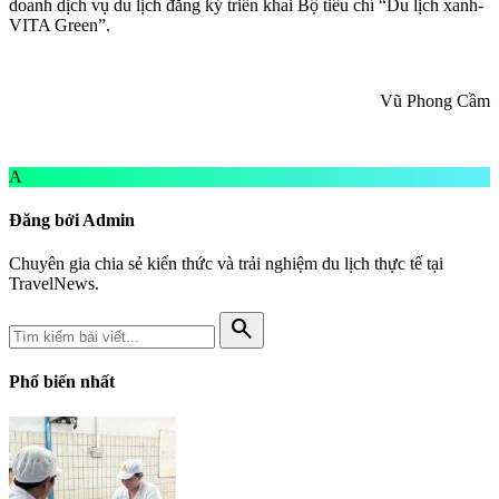
doanh dịch vụ du lịch đăng ký triển khai Bộ tiêu chí “Du lịch xanh-
VITA Green”.
Vũ Phong Cầm
A
Đăng bởi Admin
Chuyên gia chia sẻ kiến thức và trải nghiệm du lịch thực tế tại
TravelNews.
search
Phổ biến nhất