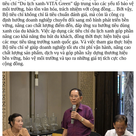
tiêu chí “Du lịch xanh-VITA Green” tập trung vào các yếu tố bảo vệ
môi trường, bảo tồn văn hóa, trách nhiệm với cộng đồng… Bởi vậy,
Bộ tiêu chí không chỉ là tiêu chuẩn đánh giá, mà còn là công cụ
định hướng doanh nghiệp chuyển đổi sang mô hình phát triển bền
vững, nâng cao chất lượng điểm đến, đáp ứng xu hướng tiêu dùng
xanh của du khách. Việc áp dụng các tiêu chí du lịch xanh góp phần
nâng cao khả năng thu hút du khách, đồng thời thực hiện hiệu quả
các mục tiêu tăng trưởng xanh quốc gia. Và việc tham gia thực hiện
Bộ tiêu chí sẽ giúp doanh nghiệp tối ưu chi phí vận hành, nâng cao
chất lượng sản phẩm, dịch vụ và góp phần xây dựng thương hiệu
bền vững, bảo vệ môi trường và tạo ra những giá trị tích cực cho
cộng đồng.