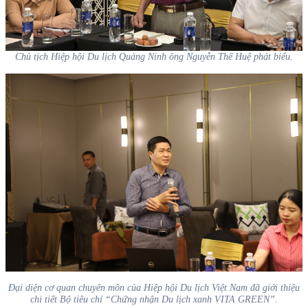
Chủ tịch Hiệp hội Du lịch Quảng Ninh ông Nguyễn Thế Huệ phát biểu.
Đại diện cơ quan chuyên môn của Hiệp hội Du lịch Việt Nam đã giới thiệu
chi tiết Bộ tiêu chí “Chứng nhận Du lịch xanh VITA GREEN”.