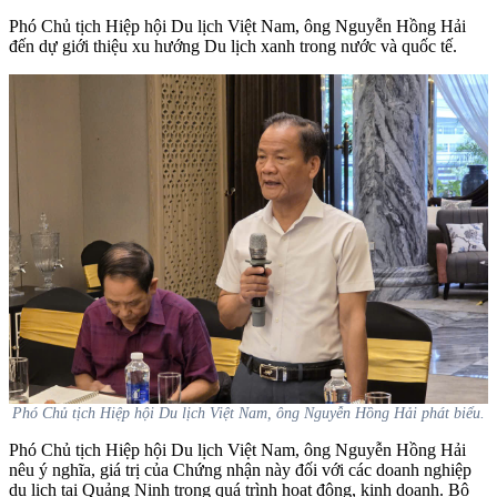
Phó Chủ tịch Hiệp hội Du lịch Việt Nam, ông Nguyễn Hồng Hải
đến dự giới thiệu xu hướng Du lịch xanh trong nước và quốc tế.
Phó Chủ tịch Hiệp hội Du lịch Việt Nam, ông Nguyễn Hồng Hải phát biểu.
Phó Chủ tịch Hiệp hội Du lịch Việt Nam, ông Nguyễn Hồng Hải
nêu ý nghĩa, giá trị của Chứng nhận này đối với các doanh nghiệp
du lịch tại Quảng Ninh trong quá trình hoạt động, kinh doanh. Bộ