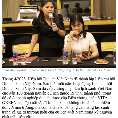
Đại diện doanh nghiệp nêu ý kiến hưởng ứng “Du lịch xanh-VITA Green”
Tháng 4/2025, Hiệp hội Du lịch Việt Nam đã thành lập Liên chi hội
Du lịch xanh Việt Nam. Sau hơn một năm hoạt động, Liên chi hội
Du lịch xanh Việt Nam đã cấp chứng nhận Du lịch xanh Việt Nam
cho gần 100 doanh nghiệp du lịch thuộc 19 tỉnh, thành phố, trong
đó có 8 doanh nghiệp du lịch được cấp Biển chứng nhận VITA
GREEN cấp độ xuất sắc.
“Du lịch xanh không chỉ là trách nhiệm
đối với môi trường, mà còn là chìa khóa nâng cao năng lực cạnh
tranh và giá trị thương hiệu của du lịch Việt Nam trong kỷ nguyên
phát triển bền vững.”