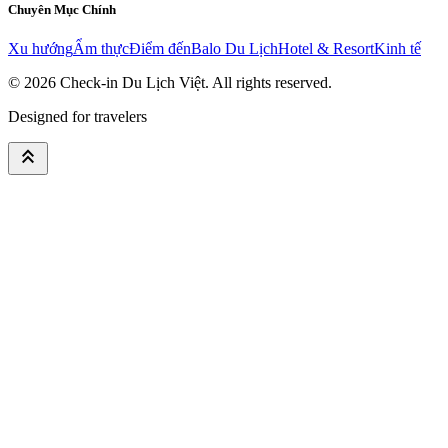
Chuyên Mục Chính
Xu hướng
Ẩm thực
Điểm đến
Balo Du Lịch
Hotel & Resort
Kinh tế
© 2026
Check-in Du Lịch Việt
. All rights reserved.
Designed for travelers
keyboard_double_arrow_up