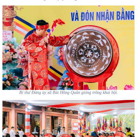
Bí thư Đảng ủy xã Bùi Hồng Quân gióng trống khai hội.