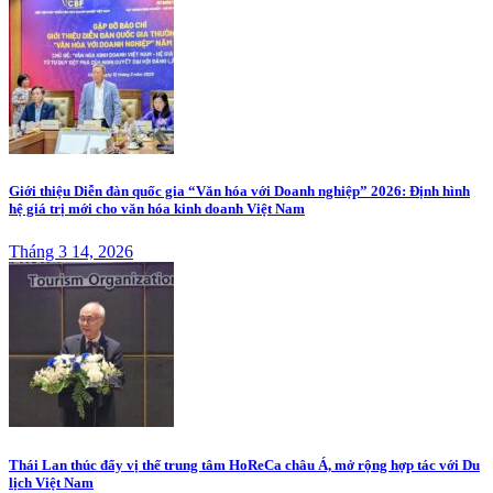
Giới thiệu Diễn đàn quốc gia “Văn hóa với Doanh nghiệp” 2026: Định hình
hệ giá trị mới cho văn hóa kinh doanh Việt Nam
Tháng 3 14, 2026
Thái Lan thúc đẩy vị thế trung tâm HoReCa châu Á, mở rộng hợp tác với Du
lịch Việt Nam