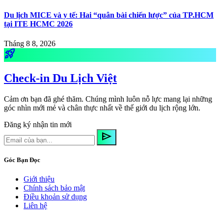
Du lịch MICE và y tế: Hai “quân bài chiến lược” của TP.HCM
tại ITE HCMC 2026
Tháng 8 8, 2026
rocket_launch
Check-in Du Lịch Việt
Cảm ơn bạn đã ghé thăm. Chúng mình luôn nỗ lực mang lại những
góc nhìn mới mẻ và chân thực nhất về thế giới du lịch rộng lớn.
Đăng ký nhận tin mới
send
Góc Bạn Đọc
Giới thiệu
Chính sách bảo mật
Điều khoản sử dụng
Liên hệ