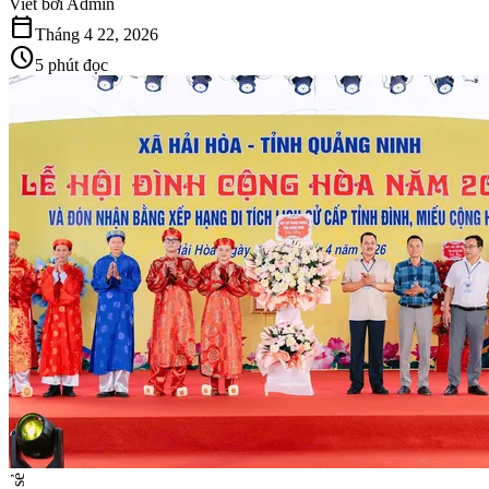
Viết bởi
Admin
calendar_today
Tháng 4 22, 2026
schedule
5 phút đọc