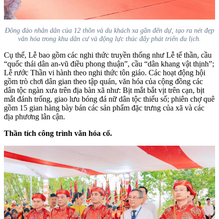
Đông đảo nhân dân của 12 thôn và du khách xa gần đến dự, tạo ra nét đẹp
văn hóa trong khu dân cư và động lực thúc đẩy phát triển du lịch.
Cụ thể, Lễ bao gồm các nghi thức truyền thống như Lễ tế thần, cầu
“quốc thái dân an-vũ điều phong thuận”, cầu “dân khang vật thịnh”;
Lễ rước Thần vi hành theo nghi thức tôn giáo. Các hoạt động hội
gồm trò chơi dân gian theo tập quán, văn hóa của cộng đồng các
dân tộc ngàn xưa trên địa bàn xã như: Bịt mắt bắt vịt trên cạn, bịt
mắt đánh trống, giao lưu bóng đá nữ dân tộc thiểu số; phiên chợ quê
gồm 15
gian hàng bày bán các sản phẩm đặc trưng của xã và các
địa phương lân cận.
Thần tích công trình văn hóa cổ.