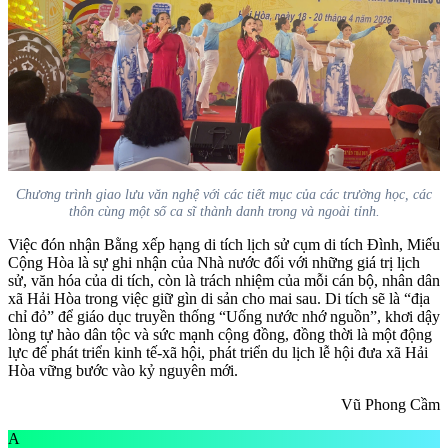
Chương trình giao lưu văn nghệ với các tiết mục của các trường học, các
thôn cùng một số ca sĩ thành danh trong và ngoài tỉnh.
Việc đón nhận Bằng xếp hạng di tích lịch sử cụm di tích Đình, Miếu
Cộng Hòa là sự ghi nhận của Nhà nước đối với những giá trị lịch
sử, văn hóa của di tích, còn là trách nhiệm của mỗi cán bộ, nhân dân
xã Hải Hòa trong việc giữ gìn di sản cho mai sau. Di tích sẽ là “địa
chỉ đỏ” để giáo dục truyền thống “Uống nước nhớ nguồn”, khơi dậy
lòng tự hào dân tộc và sức mạnh cộng đồng, đồng thời là một động
lực để phát triển kinh tế-xã hội, phát triển du lịch lễ hội đưa xã Hải
Hòa vững bước vào kỷ nguyên mới.
Vũ Phong Cầm
A