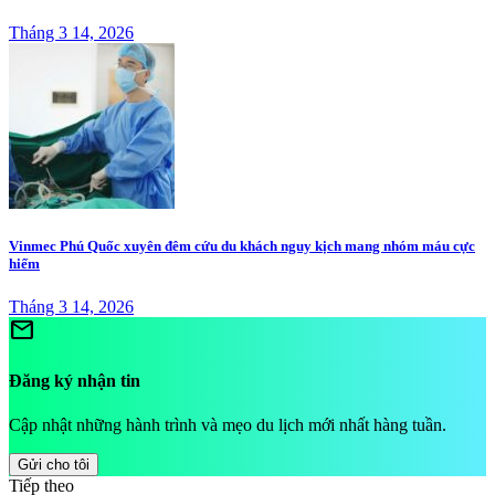
Tháng 3 14, 2026
Vinmec Phú Quốc xuyên đêm cứu du khách nguy kịch mang nhóm máu cực
hiếm
Tháng 3 14, 2026
mail
Đăng ký nhận tin
Cập nhật những hành trình và mẹo du lịch mới nhất hàng tuần.
Gửi cho tôi
Tiếp theo