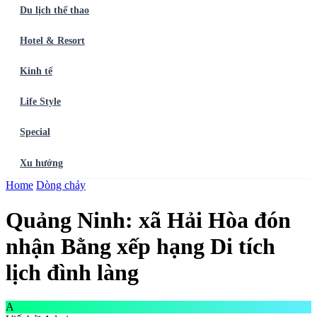
Du lịch thể thao
Hotel & Resort
Kinh tế
Life Style
Special
Xu hướng
Trang chủ
Home
Dòng chảy
Ẩm thực
Balo du lịch
Điểm đến
Dòng chảy
Du lịch thể
thao
Hotel & Resort
Kinh tế
Life Style
Special
Xu hướng
ĐĂNG
Quảng Ninh: xã Hải Hòa đón
KÝ NGAY
nhận Bằng xếp hạng Di tích
lịch đình làng
A