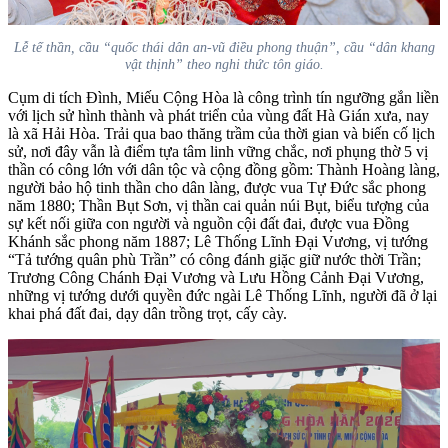
Lễ tế thần, cầu “quốc thái dân an-vũ điều phong thuận”, cầu “dân khang
vật thịnh” theo nghi thức tôn giáo.
Cụm di tích Đình, Miếu Cộng Hòa là công trình tín ngưỡng gắn liền
với lịch sử hình thành và phát triển của vùng đất Hà Gián xưa, nay
là xã Hải Hòa. Trải qua bao thăng trầm của thời gian và biến cố lịch
sử, nơi đây vẫn là điểm tựa tâm linh vững chắc, nơi phụng thờ 5 vị
thần có công lớn với dân tộc và cộng đồng gồm: Thành Hoàng làng,
người bảo hộ tinh thần cho dân làng, được vua Tự Đức sắc phong
năm 1880; Thần Bụt Sơn, vị thần cai quản núi Bụt, biểu tượng của
sự kết nối giữa con người và nguồn cội đất đai, được vua Đồng
Khánh sắc phong năm 1887; Lê Thống Lĩnh Đại Vương, vị tướng
“Tả tướng quân phù Trần” có công đánh giặc giữ nước thời Trần;
Trương Công Chánh Đại Vương và Lưu Hồng Cảnh Đại Vương,
những vị tướng dưới quyền đức ngài Lê Thống Lĩnh, người đã ở lại
khai phá đất đai, dạy dân trồng trọt, cấy cày.