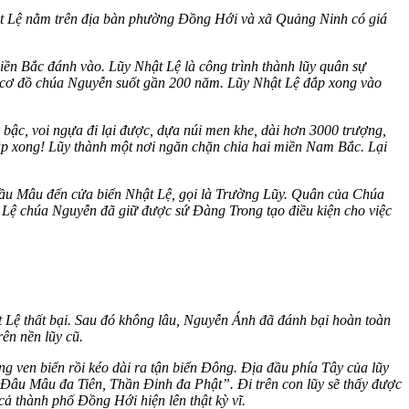
ật Lệ nằm trên địa bàn phường Đồng Hới và xã Quảng Ninh có giá
ền Bắc đánh vào. Lũy Nhật Lệ là công trình thành lũy quân sự
cả cơ đồ chúa Nguyễn suốt gần 200 năm. Lũy Nhật Lệ đắp xong vào
bậc, voi ngựa đi lại được, dựa núi men khe, dài hơn 3000 trượng,
đắp xong! Lũy thành một nơi ngăn chặn chia hai miền Nam Bắc. Lại
Đầu Mâu đến cửa biển Nhật Lệ, gọi là Trường Lũy. Quân của Chúa
 Lệ chúa Nguyễn đã giữ được sứ Đàng Trong tạo điều kiện cho việc
 Lệ thất bại. Sau đó không lâu, Nguyễn Ánh đã đánh bại hoàn toàn
ên nền lũy cũ.
g ven biển rồi kéo dài ra tận biển Đông. Địa đầu phía Tây của lũy
“Đâu Mâu đa Tiên, Thần Đinh đa Phật”. Đi trên con lũy sẽ thấy được
cả thành phố Đồng Hới hiện lên thật kỳ vĩ.