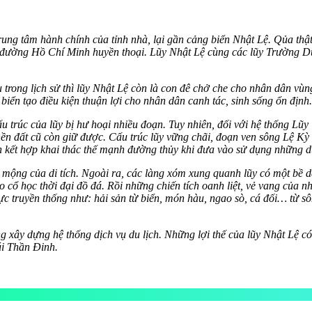
ung tâm hành chính của tỉnh nhà, lại gần cảng biển Nhật Lệ. Qủa thật h
 đường Hồ Chí Minh huyền thoại. Lũy Nhật Lệ cùng các lũy Trường Dụ
u trong lịch sử thì lũy Nhật Lệ còn là con đê chở che cho nhân dân 
n tạo điều kiện thuận lợi cho nhân dân canh tác, sinh sống ổn định.
 trúc của lũy bị hư hoại nhiều đoạn. Tuy nhiên, đối với hệ thống Lũy 
đất cũ còn giữ được. Cấu trúc lũy vững chãi, đoạn ven sông Lệ Kỳ đ
n kết hợp khai thác thế mạnh đường thủy khi đưa vào sử dụng những du
ộng của di tích. Ngoài ra, các làng xóm xung quanh lũy có một bề dà
cổ học thời đại đồ đá. Rồi những chiến tích oanh liệt, vẻ vang của nh
c truyền thống như: hải sản từ biển, món hàu, ngao sò, cá đối… từ s
g xây dựng hệ thống dịch vụ du lịch. Những lợi thế của lũy Nhật Lệ có
núi Thần Đinh.