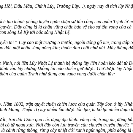
ng Hồi, Đâu Mâu, Chính Lũy, Trường Lũy…), ngày nay di tích lũy Nh
ch tạo thành phòng tuyến ngăn chặn sự tấn công của quân Trịnh từ mi
h-Nguyễn. Đây cũng là lá chắn vững chắc bảo vệ cho sự tồn vong của 
con sông Lệ Kỳ tới bắc sông Nhật Lệ.
ễn thì “ Lũy cao một trượng 5 thước, ngoài đóng gỗ lim, trong đắp 5 
áo đài, một khẩu súng nòng lớn; thuốc đạn chất như núi. Mấy tháng 
nh, nối liền Lũy Nhật Lệ thành hệ thống lũy liên hoàn kéo dài từ 
 đánh vào lũy nhưng không tài nào chiếm giữ được. Giữ được lũy Nhật
a thán của quân Trịnh như đang còn vang vọng dưới chân lũy:
. Năm 1802, trận quyết chiến chiến lược của quân Tây Sơn ở lũy Nhật
h Mạng, Thiệu Trị lũy nhiều lần được tôn tạo, tu bổ tại nhiều đoạn tr
ớc, trải dài 12km qua các dạng địa hình: vùng núi, trung du, đồng bằn
bí có từ ngàn xưa. Nơi đây còn lưu truyền câu chuyện truyền thuyết: 
 là cánh rừng thông, rừng cây nhiệt đới xanh ngút ngàn, phía đông là 