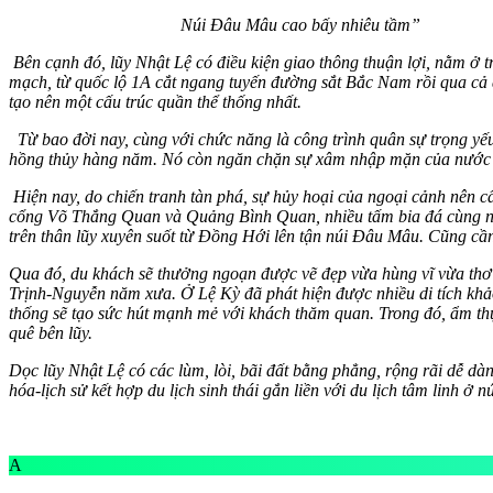
Núi Đâu Mâu cao bấy nhiêu tầm”
Bên cạnh đó, lũy Nhật Lệ có điều kiện giao thông thuận lợi, nằm ở tr
mạch, từ quốc lộ 1A cắt ngang tuyến đường sắt Bắc Nam rồi qua cả
tạo nên một cấu trúc quần thể thống nhất.
Từ bao đời nay, cùng với chức năng là công trình quân sự trọng yế
hồng thủy hàng năm. Nó còn ngăn chặn sự xâm nhập mặn của nước biể
Hiện nay, do chiến tranh tàn phá, sự hủy hoại của ngoại cảnh nên cấu
cổng Võ Thắng Quan và Quảng Bình Quan, nhiều tấm bia đá cùng nền 
trên thân lũy xuyên suốt từ Đồng Hới lên tận núi Đâu Mâu. Cũng cầ
Qua đó, du khách sẽ thưởng ngoạn được vẽ đẹp vừa hùng vĩ vừa thơ m
Trịnh-Nguyễn năm xưa. Ở Lệ Kỳ đã phát hiện được nhiều di tích khảo 
thống sẽ tạo sức hút mạnh mẻ với khách thăm quan. Trong đó, ẩm thự
quê bên lũy.
Dọc lũy Nhật Lệ có các lùm, lòi, bãi đất bằng phẳng, rộng rãi dễ dàn
hóa-lịch sử kết hợp du lịch sinh thái gắn liền với du lịch tâm linh ở 
A