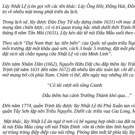
Lũy Nhật Lệ (còn gọi với các tên khác: Lũy Ông Hồi, Động Hải, Đô
trị về nhiều mặt trong phát triển du lịch.
Trong lịch sử, lũy được Đào Duy Từ xây dựng (năm 1631) với mục đí
mang tầm chiến lược, có vị trí quan trọng bậc nhất dưới thời Trịn
tháng 8 năm Tân Mùi (1631). Lũy kéo dài từ núi Đâu Mâu xuôi theo 
Theo sách “Đại Nam thực lục tiền biên” của Quốc sử quán triều Nguy
mỗi trượng đặt một khẩu quá sơn, cách 3 hoặc 5 trượng, đặt một ph
đặt xích sắt chắn ngang cửa Nhật Lệ và cửa Minh Linh”.
Đến năm Nhâm Dần (1662), Nguyễn Hữu Dật cho đắp thêm lũy Trấn Ni
Trịnh (từ năm 1631 đến năm 1672) đã nhiều lần dốc toàn lực chỉ để
mở mang bờ cõi phía
Nam
. Chính vì thế, đến ngày nay những lời c
“Có tài vượt nổi sông Gianh
Dẫu thêm hai cánh Trường Thành khó qua…”
Đến năm 1774, quân Trịnh lấy được lũy Nhật Lệ thì Phú Xuân tan vở
quân Tây Sơn lập nên Triều Nguyễn. Dưới các triều vua Gia Long, Min
Mặt khác, lũy Nhật Lệ án ngự ở nơi có bề ngang hẹp nhất của đất nư
là núi Đâu Mâu cùng với núi Thần Đinh vốn là chốn tâm linh huyền 
sự trùng trùng điệp điệp của núi rừng. Phóng tầm mắt từ phía tây lũy