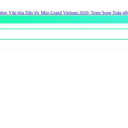
ộc Miss Grand Vietnam 2026: Team Song Toàn gây bão với loạt thiết k