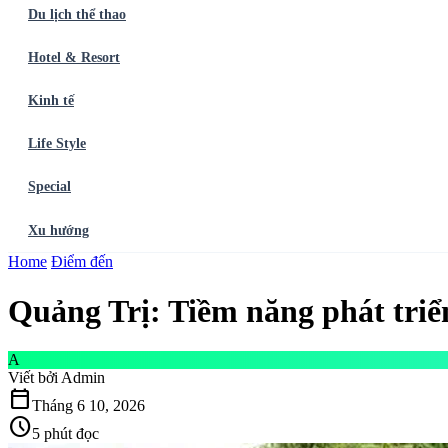
Du lịch thể thao
Hotel & Resort
Kinh tế
Life Style
Special
Xu hướng
Trang chủ
Home
Điểm đến
Ẩm thực
Balo du lịch
Điểm đến
Dòng chảy
Du lịch thể t
Quảng Trị: Tiềm năng phát triển
A
Viết bởi
Admin
calendar_today
Tháng 6 10, 2026
schedule
5 phút đọc