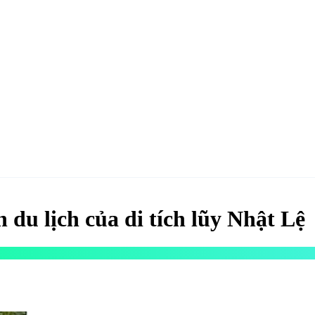
hao
Hotel & Resort
Kinh tế
Life Style
Special
Xu hướng
ĐĂNG KÝ 
 du lịch của di tích lũy Nhật Lệ