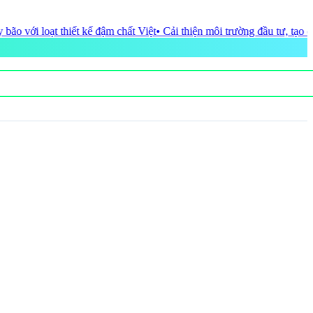
ế đậm chất Việt
• Cải thiện môi trường đầu tư, tạo động lực mới cho ph