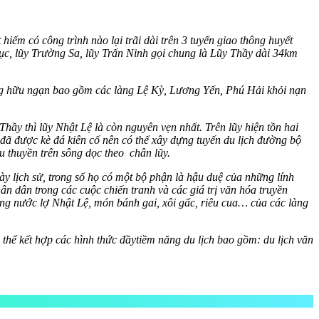
iếm có công trình nào lại trãi dài trên 3 tuyến giao thông huyết
c, lũy Trường Sa, lũy Trấn Ninh gọi chung là Lũy Thầy dài 34km
vùng hữu ngạn bao gồm các làng Lệ Kỳ, Lương Yến, Phú Hải khỏi nạn
Thầy thì lũy Nhật Lệ là còn nguyên vẹn nhất. Trên lũy hiện tồn hai
ã được kè đá kiên cố nên có thể xây dựng tuyến du lịch đường bộ
 thuyền trên sông dọc theo chân lũy.
y lịch sử, trong số họ có một bộ phận là hậu duệ của những lính
ân dân trong các cuộc chiến tranh và các giá trị văn hóa truyền
ông nước lợ Nhật Lệ, món bánh gai, xôi gấc, riêu cua… của các làng
 thể kết hợp các hình thức
đầy
tiềm năng du lịch bao gồm: du lịch văn