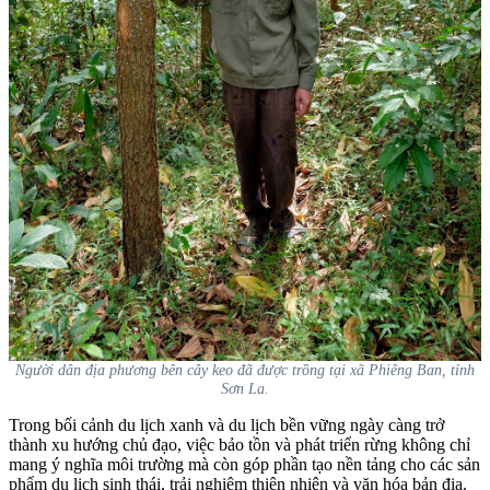
Người dân địa phương bên cây keo đã được trồng tại xã Phiêng Ban, tỉnh
Sơn La.
Trong bối cảnh du lịch xanh và du lịch bền vững ngày càng trở
thành xu hướng chủ đạo, việc bảo tồn và phát triển rừng không chỉ
mang ý nghĩa môi trường mà còn góp phần tạo nền tảng cho các sản
phẩm du lịch sinh thái, trải nghiệm thiên nhiên và văn hóa bản địa.