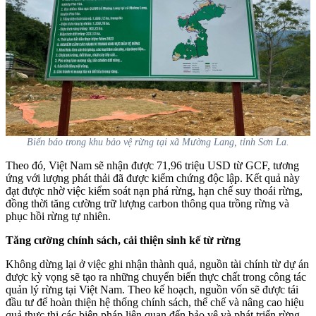
Biển báo trong khu bảo vệ rừng tại xã Mường Lang, tỉnh Sơn La.
Theo đó, Việt Nam sẽ nhận được 71,96 triệu USD từ GCF, tương
ứng với lượng phát thải đã được kiểm chứng độc lập. Kết quả này
đạt được nhờ việc kiểm soát nạn phá rừng, hạn chế suy thoái rừng,
đồng thời tăng cường trữ lượng carbon thông qua trồng rừng và
phục hồi rừng tự nhiên.
Tăng cường chính sách, cải thiện sinh kế từ rừng
Không dừng lại ở việc ghi nhận thành quả, nguồn tài chính từ dự án
được kỳ vọng sẽ tạo ra những chuyển biến thực chất trong công tác
quản lý rừng tại Việt Nam. Theo kế hoạch, nguồn vốn sẽ được tái
đầu tư để hoàn thiện hệ thống chính sách, thể chế và nâng cao hiệu
quả thực thi các biện pháp liên quan đến bảo vệ và phát triển rừng.