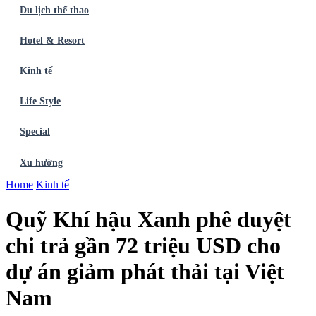
Du lịch thể thao
Hotel & Resort
Kinh tế
Life Style
Special
Xu hướng
Trang chủ
Home
Kinh tế
Ẩm thực
Balo du lịch
Điểm đến
Dòng chảy
Du lịch thể
thao
Hotel & Resort
Kinh tế
Life Style
Special
Xu hướng
ĐĂNG
Quỹ Khí hậu Xanh phê duyệt
KÝ NGAY
chi trả gần 72 triệu USD cho
dự án giảm phát thải tại Việt
Nam