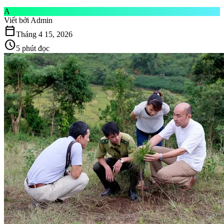
A
Viết bởi
Admin
calendar_today
Tháng 4 15, 2026
schedule
5 phút đọc