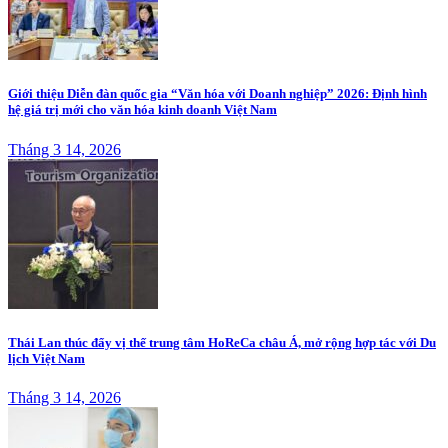
Giới thiệu Diễn đàn quốc gia “Văn hóa với Doanh nghiệp” 2026: Định hình
hệ giá trị mới cho văn hóa kinh doanh Việt Nam
Tháng 3 14, 2026
Thái Lan thúc đẩy vị thế trung tâm HoReCa châu Á, mở rộng hợp tác với Du
lịch Việt Nam
Tháng 3 14, 2026