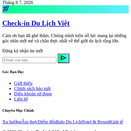
Tháng 8 7, 2026
rocket_launch
Check-in Du Lịch Việt
Cảm ơn bạn đã ghé thăm. Chúng mình luôn nỗ lực mang lại những
góc nhìn mới mẻ và chân thực nhất về thế giới du lịch rộng lớn.
Đăng ký nhận tin mới
send
Góc Bạn Đọc
Giới thiệu
Chính sách bảo mật
Điều khoản sử dụng
Liên hệ
Chuyên Mục Chính
Xu hướng
Ẩm thực
Điểm đến
Balo Du Lịch
Hotel & Resort
Kinh tế