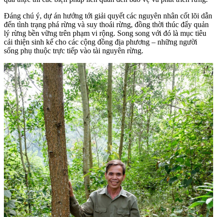
Đáng chú ý, dự án hướng tới giải quyết các nguyên nhân cốt lõi dẫn
đến tình trạng phá rừng và suy thoái rừng, đồng thời thúc đẩy quản
lý rừng bền vững trên phạm vi rộng. Song song với đó là mục tiêu
cải thiện sinh kế cho các cộng đồng địa phương – những người
sống phụ thuộc trực tiếp vào tài nguyên rừng.