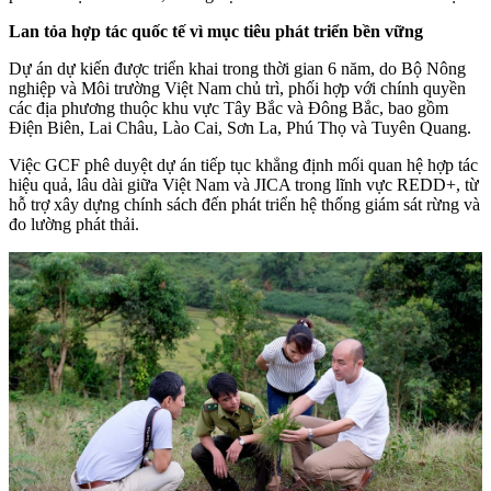
Lan tỏa hợp tác quốc tế vì mục tiêu phát triển bền vững
Dự án dự kiến được triển khai trong thời gian 6 năm, do Bộ Nông
nghiệp và Môi trường Việt Nam chủ trì, phối hợp với chính quyền
các địa phương thuộc khu vực Tây Bắc và Đông Bắc, bao gồm
Điện Biên, Lai Châu, Lào Cai, Sơn La, Phú Thọ và Tuyên Quang.
Việc GCF phê duyệt dự án tiếp tục khẳng định mối quan hệ hợp tác
hiệu quả, lâu dài giữa Việt Nam và JICA trong lĩnh vực REDD+, từ
hỗ trợ xây dựng chính sách đến phát triển hệ thống giám sát rừng và
đo lường phát thải.