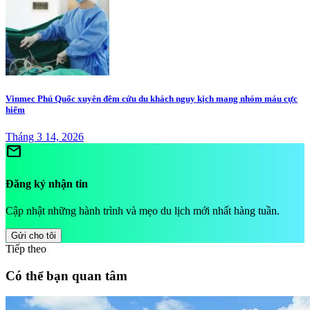
Vinmec Phú Quốc xuyên đêm cứu du khách nguy kịch mang nhóm máu cực
hiếm
Tháng 3 14, 2026
mail
Đăng ký nhận tin
Cập nhật những hành trình và mẹo du lịch mới nhất hàng tuần.
Gửi cho tôi
Tiếp theo
Có thể bạn quan tâm