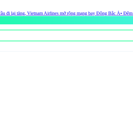
es mở rộng mạng bay Đông Bắc Á
• Đêm thi Trang phục Văn hóa Dân tộc