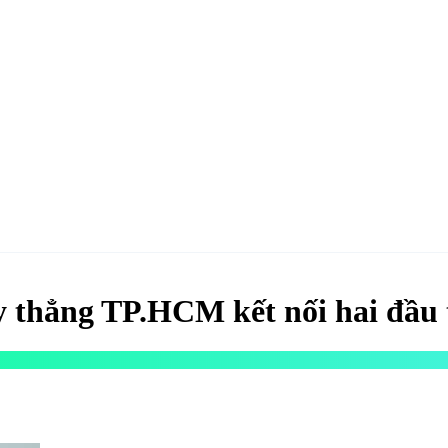
hao
Hotel & Resort
Kinh tế
Life Style
Special
Xu hướng
ĐĂNG KÝ 
thẳng TP.HCM kết nối hai đầu tà