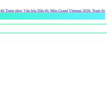
 Miss Grand Vietnam 2026: Team Song Toàn gây bão với loạt thiết kế 