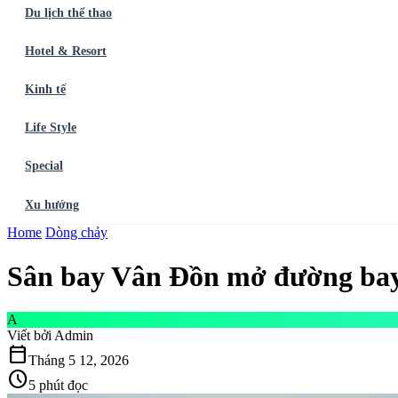
Du lịch thể thao
Hotel & Resort
Kinh tế
Life Style
Special
Xu hướng
Trang chủ
Home
Dòng chảy
Ẩm thực
Balo du lịch
Điểm đến
Dòng chảy
Du lịch thể t
Sân bay Vân Đồn mở đường bay 
A
Viết bởi
Admin
calendar_today
Tháng 5 12, 2026
schedule
5 phút đọc