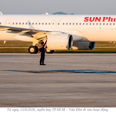
Từ ngày 15/6/2026, tuyến bay TP.HCM – Vân Đồn đi vào hoạt động.