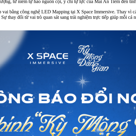
ợng, từ niềm tự hào nguồn cội, ý chí tự lực của Mai An Tiêm đến tinh
hập vai bằng công nghệ LED Mapping tại X Space Immersive. Thay vì cá
ự thay đổi từ vai trò quan sát sang trải nghiệm trực tiếp giúp mỗi cá n