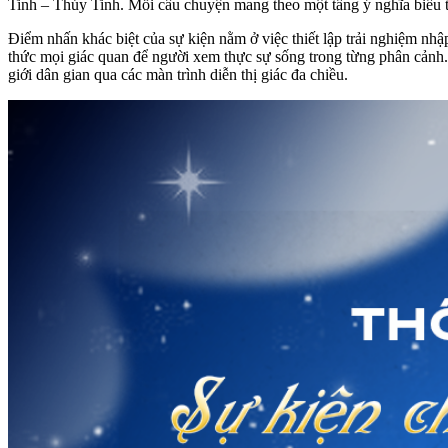
Tinh – Thủy Tinh. Mỗi câu chuyện mang theo một tầng ý nghĩa biểu tư
Điểm nhấn khác biệt của sự kiện nằm ở việc thiết lập trải nghiệm n
thức mọi giác quan để người xem thực sự sống trong từng phân cảnh. S
giới dân gian qua các màn trình diễn thị giác đa chiều.