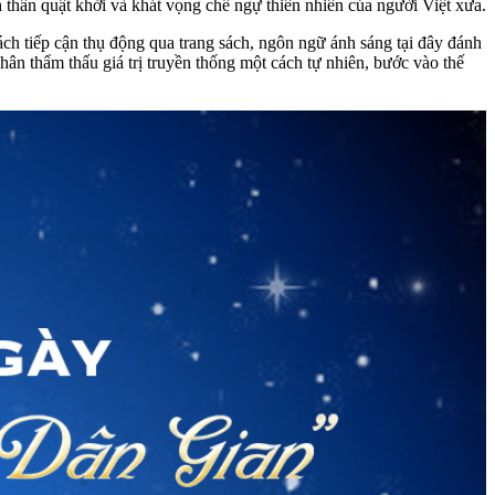
 thần quật khởi và khát vọng chế ngự thiên nhiên của người Việt xưa.
ch tiếp cận thụ động qua trang sách, ngôn ngữ ánh sáng tại đây đánh
hân thẩm thấu giá trị truyền thống một cách tự nhiên, bước vào thế