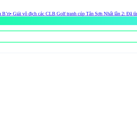
 Golf tranh cúp Tân Sơn Nhất lần 2: Đã tìm ta nhà vô địch
• Tạp chí V