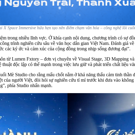
tại X Space Immersive hứa hẹn tạo nên điểm chạm văn hóa – công nghệ lôi cuố
hiệm trong nhiều lĩnh vực. Ở khía cạnh nội dung, chương trình có s
ng trình nghiên cứu sâu về văn học dân gian Việt Nam. Đánh giá về s
hức các ký ức và cảm xúc của cộng đồng trong nhịp sống đương đại”
.
 môn từ Lumen Fxtory
– đơn vị chuyên về Visual Stage, 3D Mapping và
 thuật độc lập có thế mạnh trong việc lưu giữ và phát triển chất liệu 
Muối Mè Studio cho rằng mấu chốt nằm ở khả năng thấu cảm tinh thần d
iệt của người Việt, đòi hỏi sự nghiên cứu tỉ mỉ trước khi đưa vào khô
ng”
, phía Studio nhấn mạnh.