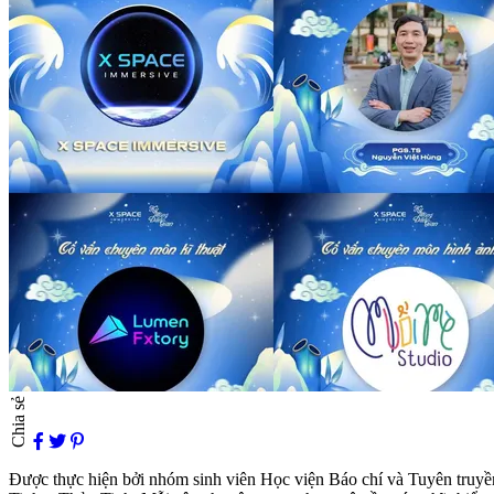
Chia sẻ
Được thực hiện bởi nhóm sinh viên Học viện Báo chí và Tuyên tru