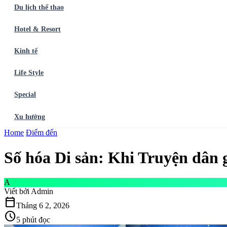
Du lịch thể thao
Hotel & Resort
Kinh tế
Life Style
Special
Xu hướng
Trang chủ
Home
Điểm đến
Ẩm thực
Balo du lịch
Điểm đến
Dòng chảy
Du lịch thể t
Số hóa Di sản: Khi Truyện dân 
A
Viết bởi
Admin
calendar_today
Tháng 6 2, 2026
schedule
5 phút đọc