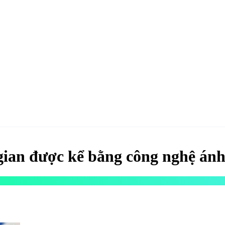
hao
Hotel & Resort
Kinh tế
Life Style
Special
Xu hướng
ĐĂNG KÝ 
gian được kể bằng công nghệ ánh