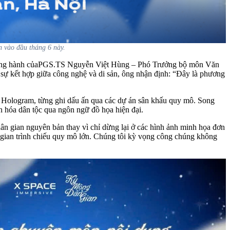
n vào đầu tháng 6 này.
ự đồng hành củaPGS.TS Nguyễn Việt Hùng
– Phó Trưởng bộ môn Văn
ự kết hợp giữa công nghệ và di sản, ông
nhận định:
“Đây là phương
 Hologram, từng ghi dấu ấn qua các dự án sân khấu quy mô. Song
văn hóa dân tộc qua ngôn ngữ đồ họa hiện đại.
ân gian nguyên bản thay vì chỉ dừng lại ở các hình ảnh minh họa đơn
ng gian trình chiếu quy mô lớn. Chúng tôi kỳ vọng công chúng không