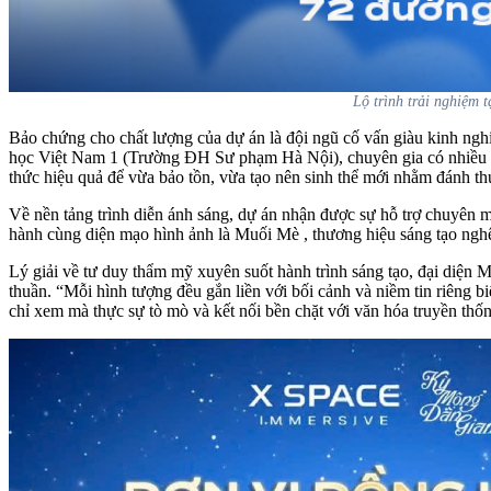
Lộ trình trải nghiệm 
Bảo chứng cho chất lượng của dự án là đội ngũ cố vấn giàu kinh ng
học Việt Nam 1 (Trường ĐH Sư phạm Hà Nội), chuyên gia có nhiều cô
thức hiệu quả để vừa bảo tồn, vừa tạo nên sinh thể mới nhằm đánh t
Về nền tảng trình diễn ánh sáng, dự án nhận được sự hỗ trợ chuyên
hành cùng diện mạo hình ảnh là Muối Mè
, thương hiệu sáng tạo nghệ
Lý giải về tư duy thẩm mỹ xuyên suốt hành trình sáng tạo, đại diện 
thuần.
“Mỗi hình tượng đều gắn liền với bối cảnh và niềm tin riêng b
chỉ xem mà thực sự tò mò và kết nối bền chặt với văn hóa truyền thố