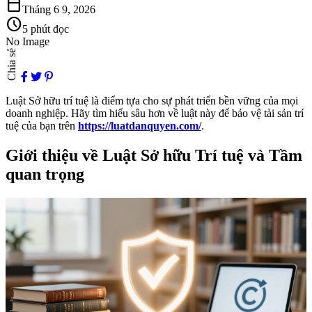
calendar_today
Tháng 6 9, 2026
schedule
5 phút đọc
No Image
Chia sẻ
Luật Sở hữu trí tuệ là điểm tựa cho sự phát triển bền vững của mọi
doanh nghiệp. Hãy tìm hiểu sâu hơn về luật này để bảo vệ tài sản trí
tuệ của bạn trên
https://luatdanquyen.com/
.
Giới thiệu về Luật Sở hữu Trí tuệ và Tầm
quan trọng