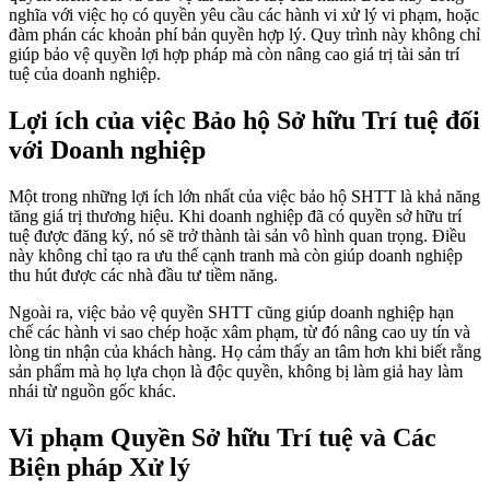
nghĩa với việc họ có quyền yêu cầu các hành vi xử lý vi phạm, hoặc
đàm phán các khoản phí bản quyền hợp lý. Quy trình này không chỉ
giúp bảo vệ quyền lợi hợp pháp mà còn nâng cao giá trị tài sản trí
tuệ của doanh nghiệp.
Lợi ích của việc Bảo hộ Sở hữu Trí tuệ đối
với Doanh nghiệp
Một trong những lợi ích lớn nhất của việc bảo hộ SHTT là khả năng
tăng giá trị thương hiệu. Khi doanh nghiệp đã có quyền sở hữu trí
tuệ được đăng ký, nó sẽ trở thành tài sản vô hình quan trọng. Điều
này không chỉ tạo ra ưu thế cạnh tranh mà còn giúp doanh nghiệp
thu hút được các nhà đầu tư tiềm năng.
Ngoài ra, việc bảo vệ quyền SHTT cũng giúp doanh nghiệp hạn
chế các hành vi sao chép hoặc xâm phạm, từ đó nâng cao uy tín và
lòng tin nhận của khách hàng. Họ cảm thấy an tâm hơn khi biết rằng
sản phẩm mà họ lựa chọn là độc quyền, không bị làm giả hay làm
nhái từ nguồn gốc khác.
Vi phạm Quyền Sở hữu Trí tuệ và Các
Biện pháp Xử lý