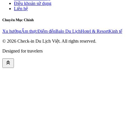
Điều khoản sử dụng
Liên hệ
Chuyên Mục Chính
Xu hướng
Ẩm thực
Điểm đến
Balo Du Lịch
Hotel & Resort
Kinh tế
© 2026
Check-in Du Lịch Việt
. All rights reserved.
Designed for travelers
keyboard_double_arrow_up