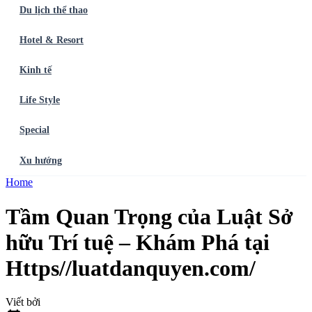
Du lịch thể thao
Hotel & Resort
Kinh tế
Life Style
Special
Xu hướng
Trang chủ
Home
Ẩm thực
Balo du lịch
Điểm đến
Dòng chảy
Du lịch thể
thao
Hotel & Resort
Kinh tế
Life Style
Special
Xu hướng
ĐĂNG
Tầm Quan Trọng của Luật Sở
KÝ NGAY
hữu Trí tuệ – Khám Phá tại
Https//luatdanquyen.com/
Viết bởi