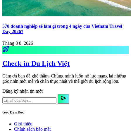
570 doanh nghiệp sẽ làm gì trong 4 ngày của Vietnam Travel
Day 2026?
Tháng 8 8, 2026
rocket_launch
Check-in Du Lịch Việt
Cảm ơn bạn đã ghé thăm. Chúng mình luôn nỗ lực mang lại những
góc nhìn mới mẻ và chân thực nhất về thế giới du lịch rộng lớn.
Đăng ký nhận tin mới
send
Góc Bạn Đọc
Giới thiệu
Chính sách bảo mật