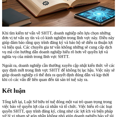
Khi tìm kiếm tư vấn về SHTT, doanh nghiệp nên lựa chọn những
đơn vị tư vấn uy tín và có kinh nghiệm trong lĩnh vực này. Điều này
giúp đảm bảo rằng quy trình đăng ký và bảo hộ sẽ diễn ra thuận lợi
và hiệu quả. Các chuyên gia tư vấn không những sẽ cung cấp dịch
vụ mà còn hướng dẫn doanh nghiệp hiểu rõ hơn về quyền lợi và
nghĩa vụ của mình trong lĩnh vực SHTT.
Ngoài ra, doanh nghiệp cần thường xuyên cập nhật kiến thức về các
quy định mới trong lĩnh vực SHTT để không bị lạc hậu. Việc này sẽ
giúp doanh nghiệp có thể đưa ra quyết định đúng đắn và kịp thời
khi có các vấn đề liên quan đến tài sản trí tuệ xảy ra.
Kết luận
Tổng kết lại, Luật Sở hữu trí tuệ đóng một vai trò quan trọng trong
việc bảo vệ quyền lợi của cá nhân và tổ chức. Việc hiểu rõ các loại
quyền SHTT, quy trình đăng ký, cũng như các lợi ích và biện pháp
xử lý vi phạm sẽ góp phần không nhỏ giúp doanh nghiệp bảo vệ tài