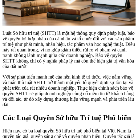
Luật Sở hữu trí tuệ (SHTT) là một hệ thống quy định pháp luật, bảo
vệ quyền lợi hợp pháp của cá nhân và tổ chức đối với các sản phẩm
trí tuệ như phát minh, nhãn hiệu, tác phẩm văn học nghệ thuật. Điều
này rất quan trọng, vì nó giúp giảm thiểu rủi ro vi phạm và cạnh
tranh không lành mạnh giữa các doanh nghiệp. Bảo vệ quyền
SHTT không chỉ có ý nghĩa pháp lý mà còn thể hiện giá trị văn hóa
của đất nước.
Với sự phát triển mạnh mẽ của nền kinh tế tri thức, việc nắm vững
và tuân thủ luật SHTT trở thành một yếu tố quyết định sự tồn tại và
phát triển của rất nhiều doanh nghiệp. Thực hiện chính sách bảo vệ
quyền SHTT sẽ giúp doanh nghiệp củng cố niềm tin từ khách hàng
và đối tác, từ đó xây dựng thương hiệu vững mạnh và phát triển lâu
dài.
Các Loại Quyền Sở hữu Trí tuệ Phổ biến
Hiện nay, có ba loại quyền Sở hữu trí tuệ phổ biến tại Việt Nam là
quyền tác giả, quyền sáng chế và quyền nhãn hiệu. Quyền tác giả là