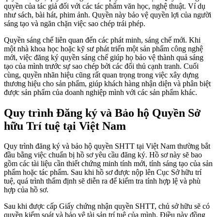
quyền của tác giả đối với các tác phẩm văn học, nghệ thuật. Ví dụ
như sách, bài hát, phim ảnh. Quyền này bảo vệ quyền lợi của người
sáng tạo và ngăn chặn việc sao chép trái phép.
Quyền sáng chế liên quan đến các phát minh, sáng chế mới. Khi
một nhà khoa học hoặc kỹ sư phát triển một sản phẩm công nghệ
mới, việc đăng ký quyền sáng chế giúp họ bảo vệ thành quả sáng
tạo của mình trước sự sao chép bởi các đối thủ cạnh tranh. Cuối
cùng, quyền nhãn hiệu cũng rất quan trọng trong việc xây dựng
thương hiệu cho sản phẩm, giúp khách hàng nhận diện và phân biệt
được sản phẩm của doanh nghiệp mình với các sản phẩm khác.
Quy trình Đăng ký và Bảo hộ Quyền Sở
hữu Trí tuệ tại Việt Nam
Quy trình đăng ký và bảo hộ quyền SHTT tại Việt Nam thường bắt
đầu bằng việc chuẩn bị hồ sơ yêu cầu đăng ký. Hồ sơ này sẽ bao
gồm các tài liệu cần thiết chứng minh tính mới, tính sáng tạo của sản
phẩm hoặc tác phẩm. Sau khi hồ sơ được nộp lên Cục Sở hữu trí
tuệ, quá trình thẩm định sẽ diễn ra để kiểm tra tính hợp lệ và phù
hợp của hồ sơ.
Sau khi được cấp Giấy chứng nhận quyền SHTT, chủ sở hữu sẽ có
quyền kiểm soát và bảo vệ tài sản trí tuệ của mình. Điều này đồng