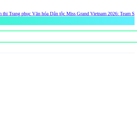
 Dân tộc Miss Grand Vietnam 2026: Team Song Toàn gây bão với loạt 