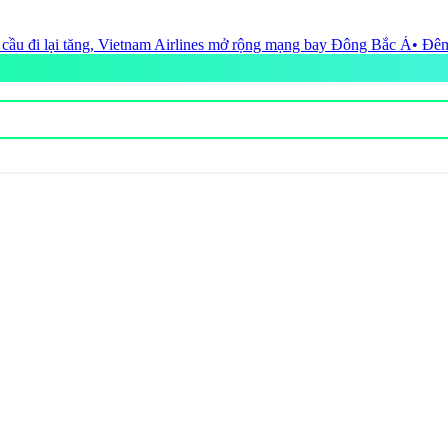
am Airlines mở rộng mạng bay Đông Bắc Á
• Đêm thi Trang phục Văn hóa