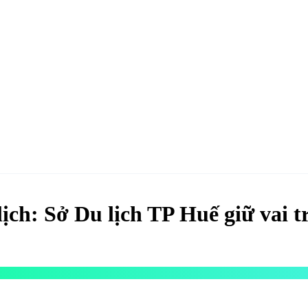
hao
Hotel & Resort
Kinh tế
Life Style
Special
Xu hướng
ĐĂNG KÝ 
ịch: Sở Du lịch TP Huế giữ vai tr