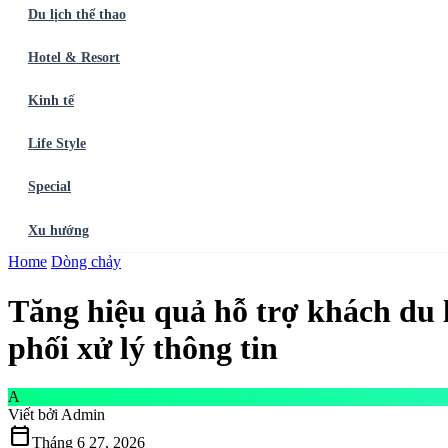
Du lịch thể thao
Hotel & Resort
Kinh tế
Life Style
Special
Xu hướng
Trang chủ
Home
Dòng chảy
Ẩm thực
Balo du lịch
Điểm đến
Dòng chảy
Du lịch thể t
Tăng hiệu quả hỗ trợ khách du l
phối xử lý thông tin
A
Viết bởi
Admin
calendar_today
Tháng 6 27, 2026