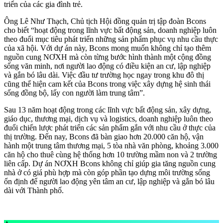
triển của các gia đình trẻ.
Ông Lê Như Thạch, Chủ tịch Hội đồng quản trị tập đoàn Bcons
cho biết “hoạt động trong lĩnh vực bất động sản, doanh nghiệp luôn
theo đuổi mục tiêu phát triển những sản phẩm phục vụ nhu cầu thực
của xã hội. Với dự án này, Bcons mong muốn không chỉ tạo thêm
nguồn cung NƠXH mà còn từng bước hình thành một cộng đồng
sống văn minh, nơi người lao động có điều kiện an cư, lập nghiệp
và gắn bó lâu dài. Việc đầu tư trường học ngay trong khu đô thị
cũng thể hiện cam kết của Bcons trong việc xây dựng hệ sinh thái
sống đồng bộ, lấy con người làm trung tâm”.
Sau 13 năm hoạt động trong các lĩnh vực bất động sản, xây dựng,
giáo dục, thương mại, dịch vụ và logistics, doanh nghiệp luôn theo
đuổi chiến lược phát triển các sản phẩm gắn với nhu cầu ở thực của
thị trường. Đến nay, Bcons đã bàn giao hơn 20.000 căn hộ, vận
hành một trung tâm thương mại, 5 tòa nhà văn phòng, khoảng 3.000
căn hộ cho thuê cùng hệ thống hơn 10 trường mầm non và 2 trường
liên cấp. Dự án NƠXH Bcons không chỉ giúp gia tăng nguồn cung
nhà ở có giá phù hợp mà còn góp phần tạo dựng môi trường sống
ổn định để người lao động yên tâm an cư, lập nghiệp và gắn bó lâu
dài với Thành phố.