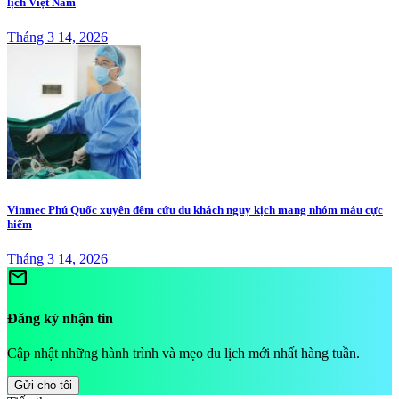
lịch Việt Nam
Tháng 3 14, 2026
Vinmec Phú Quốc xuyên đêm cứu du khách nguy kịch mang nhóm máu cực
hiếm
Tháng 3 14, 2026
mail
Đăng ký nhận tin
Cập nhật những hành trình và mẹo du lịch mới nhất hàng tuần.
Gửi cho tôi