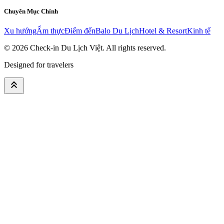
Chuyên Mục Chính
Xu hướng
Ẩm thực
Điểm đến
Balo Du Lịch
Hotel & Resort
Kinh tế
© 2026
Check-in Du Lịch Việt
. All rights reserved.
Designed for travelers
keyboard_double_arrow_up