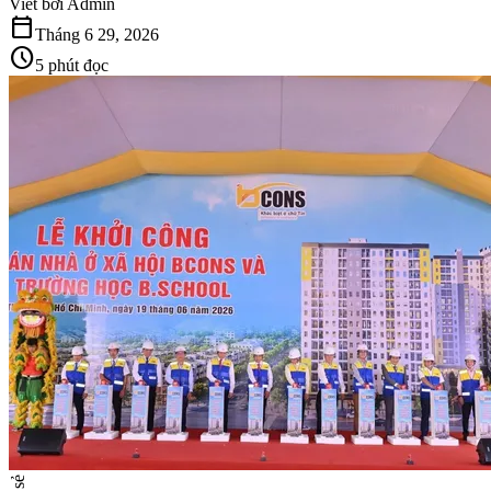
Viết bởi
Admin
calendar_today
Tháng 6 29, 2026
schedule
5 phút đọc