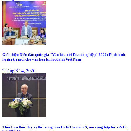
Giới thiệu Diễn đàn quốc gia “Văn hóa với Doanh nghiệp” 2026: Định hình
hệ giá trị mới cho văn hóa kinh doanh Việt Nam
Tháng 3 14, 2026
Thái Lan thúc đẩy vị thế trung tâm HoReCa châu Á, mở rộng hợp tác với Du