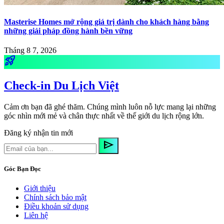
Masterise Homes mở rộng giá trị dành cho khách hàng bằng
những giải pháp đồng hành bền vững
Tháng 8 7, 2026
rocket_launch
Check-in Du Lịch Việt
Cảm ơn bạn đã ghé thăm. Chúng mình luôn nỗ lực mang lại những
góc nhìn mới mẻ và chân thực nhất về thế giới du lịch rộng lớn.
Đăng ký nhận tin mới
send
Góc Bạn Đọc
Giới thiệu
Chính sách bảo mật
Điều khoản sử dụng
Liên hệ