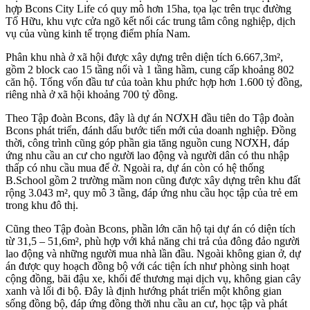
hợp Bcons City Life có quy mô hơn 15ha, tọa lạc trên trục đường
Tố Hữu, khu vực cửa ngõ kết nối các trung tâm công nghiệp, dịch
vụ của vùng kinh tế trọng điểm phía Nam.
Phân khu nhà ở xã hội được xây dựng trên diện tích 6.667,3m²,
gồm 2 block cao 15 tầng nổi và 1 tầng hầm, cung cấp khoảng 802
căn hộ. Tổng vốn đầu tư của toàn khu phức hợp hơn 1.600 tỷ đồng,
riêng nhà ở xã hội khoảng 700 tỷ đồng.
Theo Tập đoàn Bcons, đây là dự án NƠXH đầu tiên do Tập đoàn
Bcons phát triển, đánh dấu bước tiến mới của doanh nghiệp. Đồng
thời, công trình cũng góp phần gia tăng nguồn cung NƠXH, đáp
ứng nhu cầu an cư cho người lao động và người dân có thu nhập
thấp có nhu cầu mua để ở. Ngoài ra, dự án còn có hệ thống
B.School gồm 2 trường mầm non cũng được xây dựng trên khu đất
rộng 3.043 m², quy mô 3 tầng, đáp ứng nhu cầu học tập của trẻ em
trong khu đô thị.
Cũng theo Tập đoàn Bcons, phần lớn căn hộ tại dự án có diện tích
từ 31,5 – 51,6m², phù hợp với khả năng chi trả của đông đảo người
lao động và những người mua nhà lần đầu. Ngoài không gian ở, dự
án được quy hoạch đồng bộ với các tiện ích như phòng sinh hoạt
cộng đồng, bãi đậu xe, khối đế thương mại dịch vụ, không gian cây
xanh và lối đi bộ. Đây là định hướng phát triển một không gian
sống đồng bộ, đáp ứng đồng thời nhu cầu an cư, học tập và phát