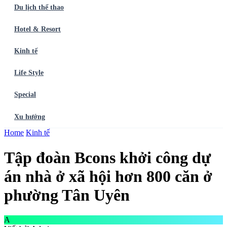
Du lịch thể thao
Hotel & Resort
Kinh tế
Life Style
Special
Xu hướng
Trang chủ
Home
Kinh tế
Ẩm thực
Balo du lịch
Điểm đến
Dòng chảy
Du lịch thể
thao
Hotel & Resort
Kinh tế
Life Style
Special
Xu hướng
ĐĂNG
Tập đoàn Bcons khởi công dự
KÝ NGAY
án nhà ở xã hội hơn 800 căn ở
phường Tân Uyên
A