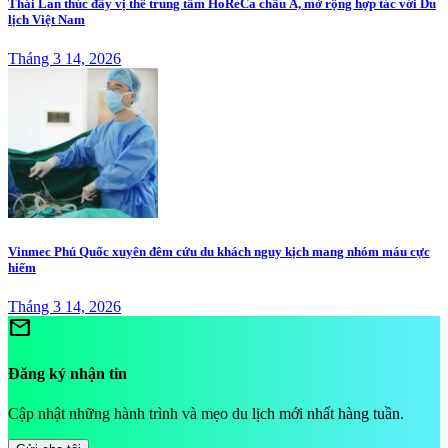
Thái Lan thúc đẩy vị thế trung tâm HoReCa châu Á, mở rộng hợp tác với Du
lịch Việt Nam
Tháng 3 14, 2026
Vinmec Phú Quốc xuyên đêm cứu du khách nguy kịch mang nhóm máu cực
hiếm
Tháng 3 14, 2026
mail
Đăng ký nhận tin
Cập nhật những hành trình và mẹo du lịch mới nhất hàng tuần.