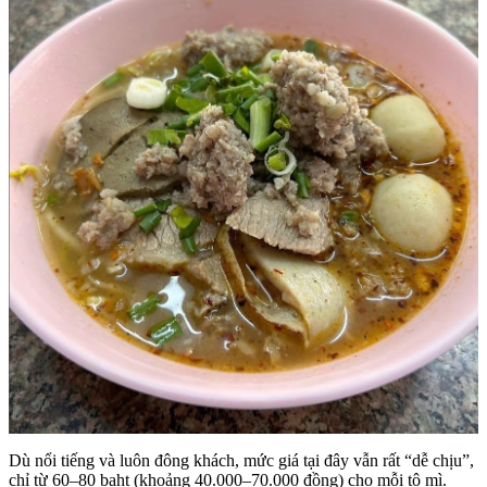
Dù nổi tiếng và luôn đông khách, mức giá tại đây vẫn rất “dễ chịu”,
chỉ từ 60–80 baht (khoảng 40.000–70.000 đồng) cho mỗi tô mì.