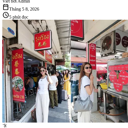
Viết bởi
Admin
calendar_today
Tháng 5 8, 2026
schedule
5 phút đọc