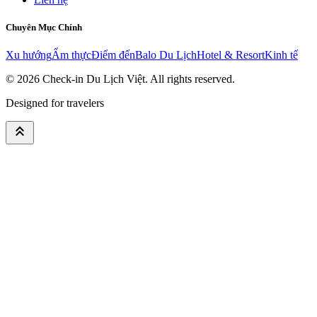
Chuyên Mục Chính
Xu hướng
Ẩm thực
Điểm đến
Balo Du Lịch
Hotel & Resort
Kinh tế
© 2026
Check-in Du Lịch Việt
. All rights reserved.
Designed for travelers
keyboard_double_arrow_up