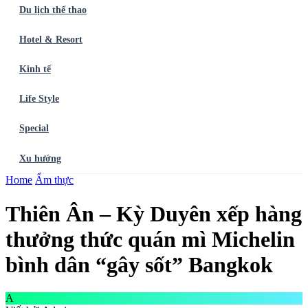
Du lịch thể thao
Hotel & Resort
Kinh tế
Life Style
Special
Xu hướng
Trang chủ
Home
Ẩm thực
Ẩm thực
Balo du lịch
Điểm đến
Dòng chảy
Du lịch thể
thao
Hotel & Resort
Kinh tế
Life Style
Special
Xu hướng
ĐĂNG
Thiên Ân – Kỳ Duyên xếp hàng
KÝ NGAY
thưởng thức quán mì Michelin
bình dân “gây sốt” Bangkok
A