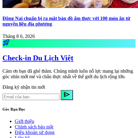
Đồng Nai chuẩn bị ra mắt bản đồ ẩm thực với 100 món ăn từ
nguyên liệu địa phương
Tháng 8 6, 2026
rocket_launch
Check-in Du Lịch Việt
Cảm ơn bạn đã ghé thăm. Chúng mình luôn nỗ lực mang lại những
góc nhìn mới mẻ và chân thực nhất về thế giới du lịch rộng lớn.
Đăng ký nhận tin mới
send
Góc Bạn Đọc
Giới thiệu
Chính sách bảo mật
Điều khoản sử dụng
Liên hệ