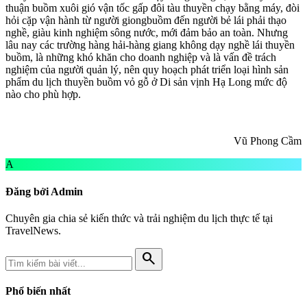
thuận buồm xuôi gió vận tốc gấp đôi tàu thuyền chạy bằng máy, đòi
hỏi cặp vận hành từ người giong
buồm đến người bẻ lái phải thạo
nghề, giàu kinh nghiệm sông nước, mới đảm bảo an toàn. Nhưng
lâu nay các trường hàng hải-hàng giang không dạy nghề lái thuyền
buồm, là những khó khăn cho doanh nghiệp và là vấn đề trách
nghiệm của người quản lý, nên quy hoạch phát triển loại hình sản
phẩm du lịch
thuyền buồm vỏ gỗ ở Di sản vịnh Hạ Long mức độ
nào cho phù hợp
.
Vũ Phong Cầm
A
Đăng bởi Admin
Chuyên gia chia sẻ kiến thức và trải nghiệm du lịch thực tế tại
TravelNews.
search
Phổ biến nhất