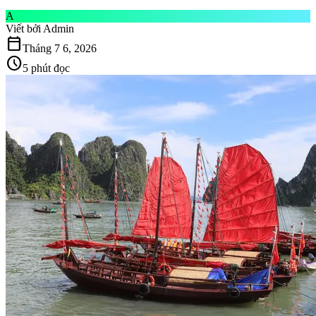
A
Viết bởi
Admin
calendar_today
Tháng 7 6, 2026
schedule
5 phút đọc