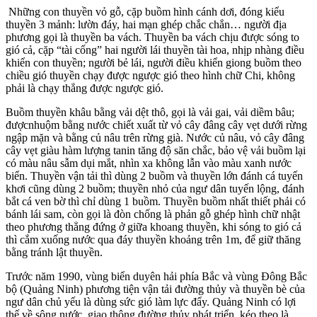
Những con thuyền vỏ gỗ, cặp buồm hình cánh dơi, đóng kiểu
thuyền 3 mảnh: lườn đáy, hai mạn ghép chắc chắn… người địa
phương gọi là thuyền ba vách. Thuyền ba vách chịu được sóng to
gió cả, cặp “tài cống” hai người lái thuyền tài hoa, nhịp nhàng điều
khiển con thuyền; người bẻ lái, người điều khiển giong buồm theo
chiều gió thuyền chạy được ngược gió theo hình chữ Chi, không
phải là chạy thẳng được ngược gió.
Buồm thuyền khâu bằng vải dệt thô, gọi là vải gai, vải diềm bâu;
được
nhuộm bằng nước chiết xuất từ vỏ cây đâng cây vẹt dưới rừng
ngập mặn và bằng củ nâu trên rừng già. Nước củ nâu, vỏ cây đâng
cây vẹt giàu hàm lượng tanin tăng độ săn chắc, bảo vệ vải buồm lại
có màu nâu sẫm dụi mắt, nhìn xa không lẫn vào màu xanh nước
biển. Thuyền vận tải thì dùng 2 buồm và thuyền lớn đánh cá tuyến
khơi cũng dùng 2 buồm; thuyền nhỏ của ngư dân tuyến lộng, đánh
bắt cá ven bờ thì chỉ dùng 1 buồm. Thuyền buồm nhất thiết phải có
bánh lái sam, còn gọi là đòn chống là phản gỗ ghép hình chữ nhật
theo phương thẳng đứng ở giữa khoang thuyền, khi sóng to gió cả
thì cắm xuống nước qua đáy thuyền khoảng trên 1m, để giữ thăng
bằng tránh lật thuyền.
Trước năm 1990, vùng biển duyên hải phía Bắc và vùng Đông Bắc
bộ (Quảng Ninh)
phương tiện vận tải đường thủy và thuyền bè của
ngư dân chủ yếu là dùng sức gió làm lực đẩy. Quảng Ninh có lợi
thế về sông nước, giao thông đường thủy phát triển, kéo theo là