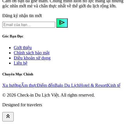
Cảm ơn bạn đã ghé thăm. Chúng mình luôn nỗ lực mang lại những
góc nhìn mới mẻ và chân thực nhất về thế giới du lịch rộng lớn.
Đăng ký nhận tin mới
send
Góc Bạn Đọc
Giới thiệu
Chính sách bảo mật
Điều khoản sử dụng
Liên hệ
Chuyên Mục Chính
Xu hướng
Ẩm thực
Điểm đến
Balo Du Lịch
Hotel & Resort
Kinh tế
© 2026
Check-in Du Lịch Việt
. All rights reserved.
Designed for travelers
keyboard_double_arrow_up