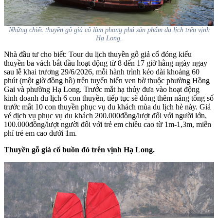
Những chiếc thuyền gỗ giả cổ làm phong phú sản phẩm du lịch trên vịnh
Hạ Long.
Nhà đầu tư cho biết: Tour du lịch thuyền gỗ giả cổ đóng kiểu
thuyền ba vách bắt đầu hoạt động từ 8 đến 17 giờ hằng ngày ngay
sau lễ khai trương 29/6/2026, mỗi hành trình kéo dài khoảng 60
phút (một giờ đồng hồ) trên tuyến biển ven bờ thuộc phường Hồng
Gai và phường Hạ Long. Trước mắt hạ thủy đưa vào hoạt động
kinh doanh du lịch 6 con thuyền, tiếp tục sẽ đóng thêm nâng tổng số
trước mắt 10 con thuyền phục vụ du khách mùa du lịch hè này. Giá
vé dịch vụ phục vụ du khách 200.000đồng/lượt đối với người lớn,
100.000đồng/lượt người đối với trẻ em chiều cao từ 1m-1,3m, miễn
phí trẻ em cao dưới 1m.
Thuyền gỗ giả cổ buồn đỏ trên vịnh Hạ Long.