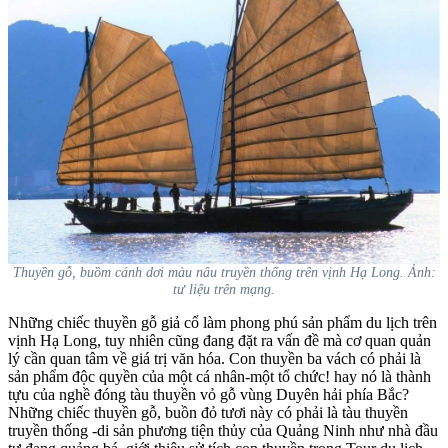
Thuyền gỗ, buồm cánh dơi màu nâu truyền thống trên vịnh Hạ Long. Ảnh:
tư liệu trên mạng.
Những chiếc thuyền gỗ giả cổ làm phong phú sản phẩm du lịch trên
vịnh Hạ Long, tuy nhiên cũng đang đặt ra vấn đề mà cơ quan quản
lý cần quan tâm về giá trị văn hóa. Con thuyền ba vách có phải là
sản phẩm độc quyền của một cá nhân-một tổ chức! hay nó là thành
tựu của nghề đóng tàu thuyền vỏ gỗ vùng Duyên hải phía Bắc?
Những chiếc thuyền gỗ, buồn đỏ tươi này có phải là tàu thuyền
truyền thống -di sản phương tiện thủy của Quảng Ninh như nhà đầu