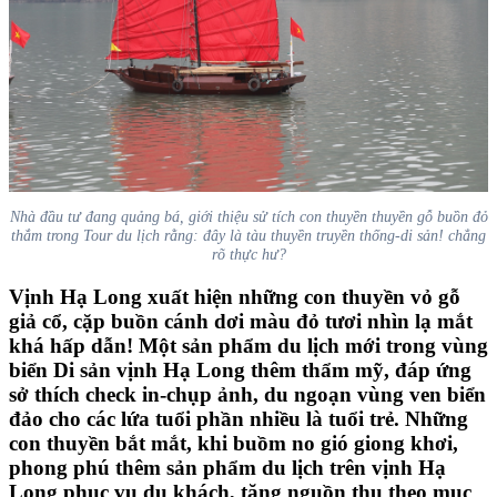
Nhà đầu tư đang quảng bá, giới thiệu sử tích con thuyền thuyền gỗ buồn đỏ
thắm trong Tour du lịch rằng: đây là tàu thuyền truyền thống-di sản! chẳng
rõ thực hư?
Vịnh Hạ Long xuất hiện những con thuyền vỏ gỗ
giả cổ, cặp buồn cánh dơi màu đỏ tươi nhìn lạ mắt
khá hấp dẫn! Một sản phẩm du lịch mới trong vùng
biển Di sản vịnh Hạ Long thêm thẩm mỹ, đáp ứng
sở thích check in-chụp ảnh, du ngoạn vùng ven biển
đảo cho các lứa tuổi phần nhiều là tuổi trẻ. Những
con thuyền bắt mắt, khi buồm no gió giong khơi,
phong phú thêm sản phẩm du lịch trên vịnh Hạ
Long phục vụ du khách, tăng nguồn thu theo mục