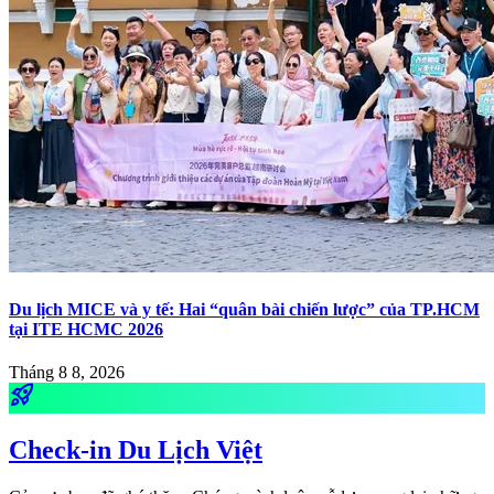
Du lịch MICE và y tế: Hai “quân bài chiến lược” của TP.HCM
tại ITE HCMC 2026
Tháng 8 8, 2026
rocket_launch
Check-in Du Lịch Việt