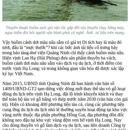
Thuyền thuận buồm xuôi gió vận tốc gấp đôi tàu thuyền chạy bằng máy,
nguy hiểm đòi hỏi người vận hành phải có nghề. Ảnh: tư liệu trên mạng.
Vậy buồm cánh
dơi
màu nâu sẫm có giá trị Di tích hay là màu đỏ
tươi, đâu là “mực thước”? khi các bức ảnh tài liệu cổ trưng bày
trong bảo tàng-thư viện Quảng Ninh chỉ thấy cánh buồm màu nâu.
Hiện vịnh Lan Hạ (Hải Phòng) đưa sản phẩm thuyền ba vách,
buồm cánh dơi màu nâu sẫm vào dịch vụ du lịch, ở thời điểm còn
trước vịnh Hạ Long; và trong không gian văn hóa đã được xác lập
kỷ lục Việt Nam.
Năm 2015, UBND tỉnh Quảng Ninh đã ban hành văn bản số
1409/UBND-GT2 tạm dừng việc đóng mới thay thế tàu vỏ gỗ hoạt
động du lịch trên vịnh Hạ Long, đặt lộ trình khuyến khích và thay
thế toàn bộ tàu vỏ gỗ bằng vỏ thép trước năm 2030 (văn bản còn giá
trị).
Hiện có khoảng 400 phương tiện tàu cá, cùng các phương tiện
cung ứng du lịch du lịch nhỏ lẻ thường xuyên hoạt động tại khu vực
vùng nước thuộc địa phận phường Hồng Gai, địa phương đôn đốc
không neo đậu tại khu vực vùng đệm ven bờ
vịnh Hạ Long
.
Nay
cho đóng thuyền vỏ gỗ làm dịch vụ du lịch, sau liên doanh Công ty