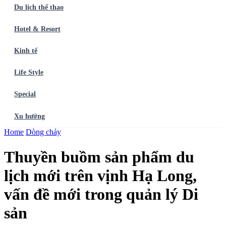
Du lịch thể thao
Hotel & Resort
Kinh tế
Life Style
Special
Xu hướng
Trang chủ
Home
Dòng chảy
Ẩm thực
Balo du lịch
Điểm đến
Dòng chảy
Du lịch thể
thao
Hotel & Resort
Kinh tế
Life Style
Special
Xu hướng
ĐĂNG
Thuyền buồm sản phẩm du
KÝ NGAY
lịch mới trên vịnh Hạ Long,
vấn đề mới trong quản lý Di
sản