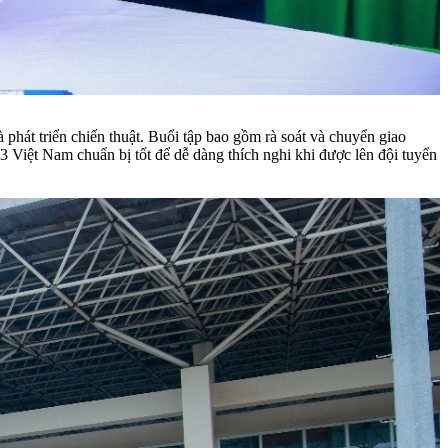
át triển chiến thuật. Buổi tập bao gồm rà soát và chuyển giao
3 Việt Nam chuẩn bị tốt để dễ dàng thích nghi khi được lên đội tuyển