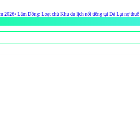
du lịch nổi tiếng tại Đà Lạt nợ thuế với số tiền khủng
• Du lịch bền 