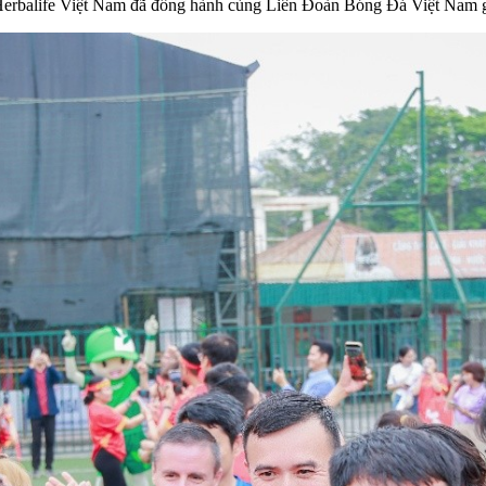
ủa Herbalife Việt Nam đã đồng hành cùng Liên Đoàn Bóng Đá Việt Nam gặ