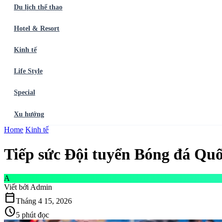
Du lịch thể thao
Hotel & Resort
Kinh tế
Life Style
Special
Xu hướng
Trang chủ
Home
Kinh tế
Ẩm thực
Balo du lịch
Điểm đến
Dòng chảy
Du lịch thể t
Tiếp sức Đội tuyển Bóng đá Quố
A
Viết bởi
Admin
calendar_today
Tháng 4 15, 2026
schedule
5 phút đọc