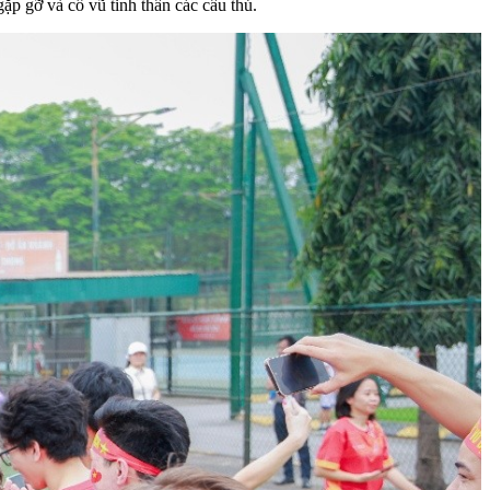
p gỡ và cổ vũ tinh thần các cầu thủ.