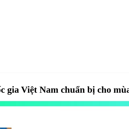
hao
Hotel & Resort
Kinh tế
Life Style
Special
Xu hướng
ĐĂNG KÝ 
c gia Việt Nam chuẩn bị cho mùa