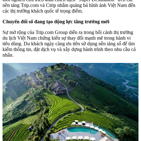
nền tảng Trip.com và Ctrip nhằm quảng bá hình ảnh Việt Nam đến
các thị trường khách quốc tế trọng điểm.
Chuyển đổi số đang tạo động lực tăng trưởng mới
Sự mở rộng của Trip.com Group diễn ra trong bối cảnh thị trường
du lịch Việt Nam chứng kiến sự thay đổi mạnh mẽ trong hành vi
tiêu dùng. Du khách ngày càng ưu tiên sử dụng nền tảng số để tìm
kiếm thông tin, đặt dịch vụ và xây dựng hành trình theo nhu cầu cá
nhân.