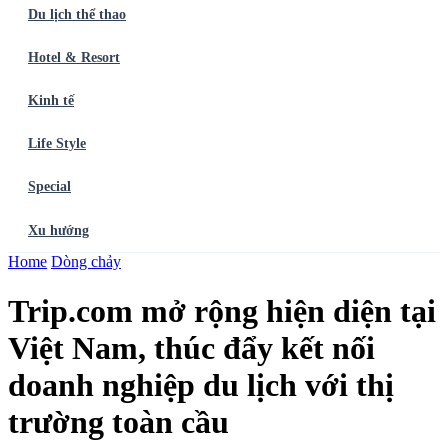
Du lịch thể thao
Hotel & Resort
Kinh tế
Life Style
Special
Xu hướng
Trang chủ
Home
Dòng chảy
Ẩm thực
Balo du lịch
Điểm đến
Dòng chảy
Du lịch thể
thao
Hotel & Resort
Kinh tế
Life Style
Special
Xu hướng
ĐĂNG
Trip.com mở rộng hiện diện tại
KÝ NGAY
Việt Nam, thúc đẩy kết nối
doanh nghiệp du lịch với thị
trường toàn cầu