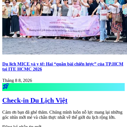
Du lịch MICE và y tế: Hai “quân bài chiến lược” của TP.HCM
tại ITE HCMC 2026
Tháng 8 8, 2026
rocket_launch
Check-in Du Lịch Việt
Cảm ơn bạn đã ghé thăm. Chúng mình luôn nỗ lực mang lại những
góc nhìn mới mẻ và chân thực nhất về thế giới du lịch rộng lớn.
Đăng ký nhận tin mới