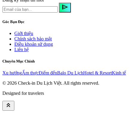
send
Góc Bạn Đọc
Giới thiệu
Chính sách bảo mật
Điều khoản sử dụng
Liên hệ
Chuyên Mục Chính
Xu hướng
Ẩm thực
Điểm đến
Balo Du Lịch
Hotel & Resort
Kinh tế
© 2026
Check-in Du Lịch Việt
. All rights reserved.
Designed for travelers
keyboard_double_arrow_up