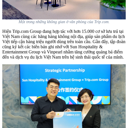
Một trong những không gian ở văn phòng của Trip.com.
Hiện Trip.com Group đang hợp tác với hơn 15.000 cơ sở lưu trú tại
Việt Nam cùng các hãng hàng không nội địa, giúp sản phẩm du lịch
Việt tiếp cận hàng triệu người dùng trên toàn cầu. Gần đây, tập đoàn
cũng ký kết các biên bản ghi nhớ với Sun Hospitality &
Entertainment Group và Vinpearl nhằm tăng cường quảng bá điểm
đến và dịch vụ du lịch Việt Nam trên hệ sinh thái quốc tế của mình.