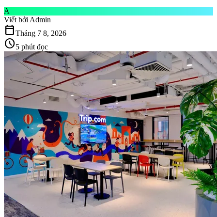
A
Viết bởi
Admin
calendar_today
Tháng 7 8, 2026
schedule
5 phút đọc