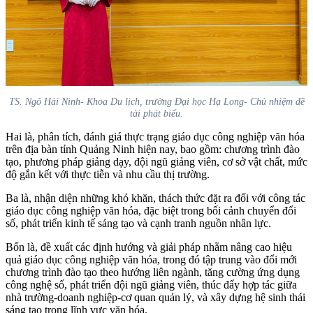
TS. Ngô Hải Ninh- Khoa Du lịch, trường Đại học Hạ Long- Chủ nhiệm đề
tài phát biểu.
Hai là, phân tích, đánh giá thực trạng giáo dục công nghiệp văn hóa
trên địa bàn tỉnh Quảng Ninh hiện nay, bao gồm: chương trình đào
tạo, phương pháp giảng dạy, đội ngũ giảng viên, cơ sở vật chất, mức
độ gắn kết với thực tiễn và nhu cầu thị trường.
Ba là, nhận diện những khó khăn, thách thức đặt ra đối với công tác
giáo dục công nghiệp văn hóa, đặc biệt trong bối cảnh chuyển đổi
số, phát triển kinh tế sáng tạo và cạnh tranh nguồn nhân lực.
Bốn là, đề xuất các định hướng và giải pháp nhằm nâng cao hiệu
quả giáo dục công nghiệp văn hóa, trong đó tập trung vào đổi mới
chương trình đào tạo theo hướng liên ngành, tăng cường ứng dụng
công nghệ số, phát triển đội ngũ giảng viên, thúc đẩy hợp tác giữa
nhà trường-doanh nghiệp-cơ quan quản lý, và xây dựng hệ sinh thái
sáng tạo trong lĩnh vực văn hóa.