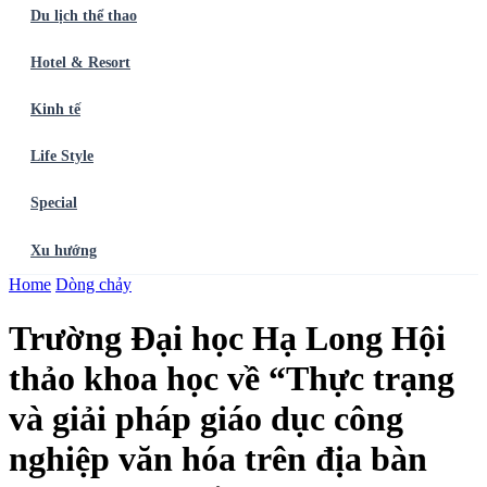
Du lịch thể thao
Hotel & Resort
Kinh tế
Life Style
Special
Xu hướng
Trang chủ
Home
Dòng chảy
Ẩm thực
Balo du lịch
Điểm đến
Dòng chảy
Du lịch thể
thao
Hotel & Resort
Kinh tế
Life Style
Special
Xu hướng
ĐĂNG
Trường Đại học Hạ Long Hội
KÝ NGAY
thảo khoa học về “Thực trạng
và giải pháp giáo dục công
nghiệp văn hóa trên địa bàn