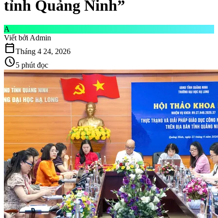
tỉnh Quảng Ninh”
A
Viết bởi
Admin
calendar_today
Tháng 4 24, 2026
schedule
5 phút đọc