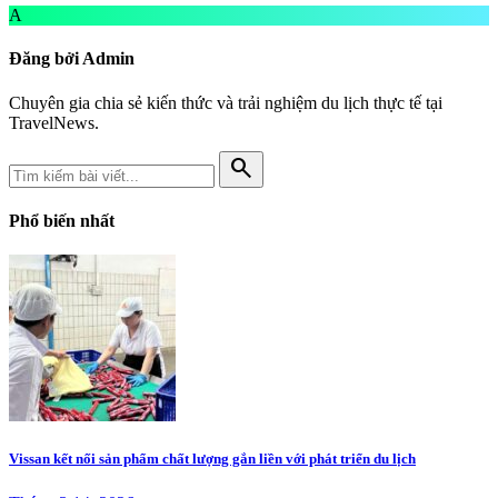
A
Đăng bởi Admin
Chuyên gia chia sẻ kiến thức và trải nghiệm du lịch thực tế tại
TravelNews.
search
Phổ biến nhất
Vissan kết nối sản phẩm chất lượng gắn liền với phát triển du lịch