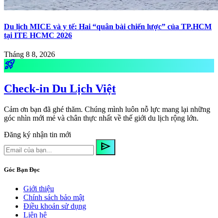
Du lịch MICE và y tế: Hai “quân bài chiến lược” của TP.HCM
tại ITE HCMC 2026
Tháng 8 8, 2026
rocket_launch
Check-in Du Lịch Việt
Cảm ơn bạn đã ghé thăm. Chúng mình luôn nỗ lực mang lại những
góc nhìn mới mẻ và chân thực nhất về thế giới du lịch rộng lớn.
Đăng ký nhận tin mới
send
Góc Bạn Đọc
Giới thiệu
Chính sách bảo mật
Điều khoản sử dụng
Liên hệ