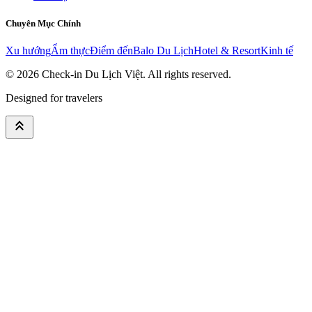
Chuyên Mục Chính
Xu hướng
Ẩm thực
Điểm đến
Balo Du Lịch
Hotel & Resort
Kinh tế
© 2026
Check-in Du Lịch Việt
. All rights reserved.
Designed for travelers
keyboard_double_arrow_up