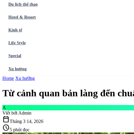
Du lịch thể thao
Hotel & Resort
Kinh tế
Life Style
Special
Xu hướng
Trang chủ
Home
Xu hướng
Ẩm thực
Balo du lịch
Điểm đến
Dòng chảy
Du lịch thể t
Từ cảnh quan bản làng đến chu
A
Viết bởi
Admin
calendar_today
Tháng 3 14, 2026
schedule
5 phút đọc