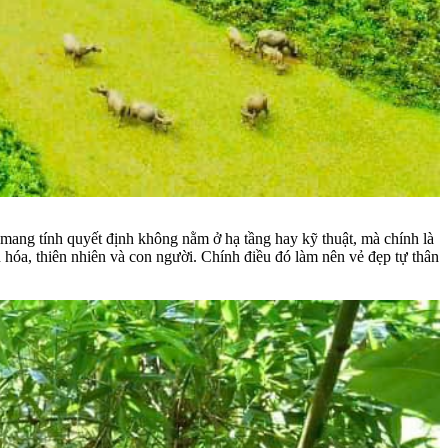
ang tính quyết định không nằm ở hạ tầng hay kỹ thuật, mà chính là
hóa, thiên nhiên và con người. Chính điều đó làm nên vẻ đẹp tự thân