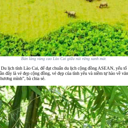
Bản làng vùng cao Lào Cai giữa núi rừng xanh mát.
 lịch tỉnh Lào Cai, để đạt chuẩn du lịch cộng đồng ASEAN, yếu tố m
đây là vẻ đẹp cộng đồng, vẻ đẹp của tình yêu và niềm tự hào về văn 
 hương mình”, bà chia sẻ.