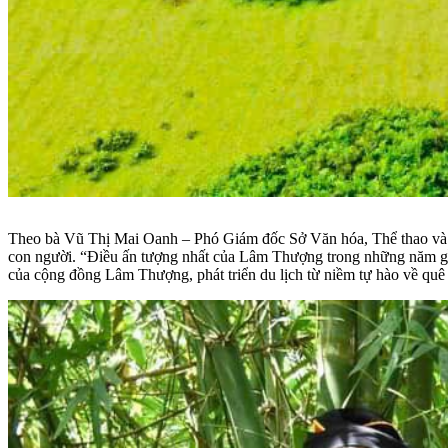
Theo bà Vũ Thị Mai Oanh – Phó Giám đốc Sở Văn hóa, Thể thao và Du
con người. “Điều ấn tượng nhất của Lâm Thượng trong những năm gần 
của cộng đồng Lâm Thượng, phát triển du lịch từ niềm tự hào về quê