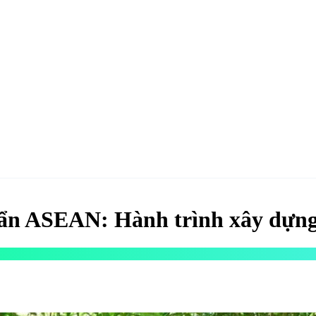
hao
Hotel & Resort
Kinh tế
Life Style
Special
Xu hướng
ĐĂNG KÝ 
ẩn ASEAN: Hành trình xây dựng 