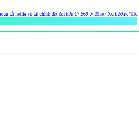
.569 tỷ đồng
• Xu hướng "lifestyle destination" mở ra diện mạo mới ch