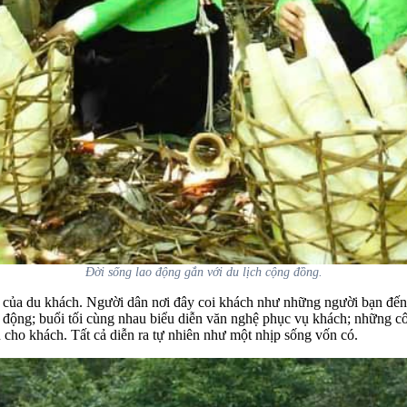
Đời sống lao động gắn với du lịch cộng đồng.
của du khách. Người dân nơi đây coi khách như những người bạn đến c
động; buổi tối cùng nhau biểu diễn văn nghệ phục vụ khách; những cô 
 cho khách. Tất cả diễn ra tự nhiên như một nhịp sống vốn có.