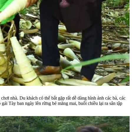
hơi nhà. Du khách có thể bắt gặp rất dễ dàng hình ảnh các bà, các
gái Tày ban ngày lên rừng bẻ măng mai, buổi chiều lại ra sân tập