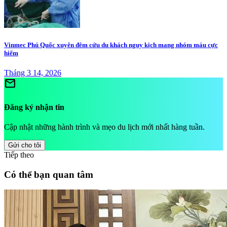
Vinmec Phú Quốc xuyên đêm cứu du khách nguy kịch mang nhóm máu cực
hiếm
Tháng 3 14, 2026
mail
Đăng ký nhận tin
Cập nhật những hành trình và mẹo du lịch mới nhất hàng tuần.
Gửi cho tôi
Tiếp theo
Có thể bạn quan tâm