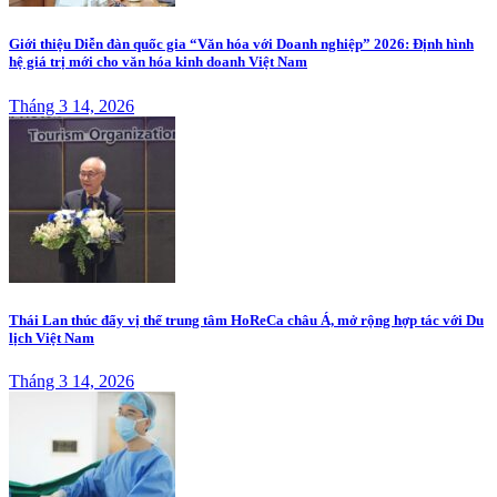
Giới thiệu Diễn đàn quốc gia “Văn hóa với Doanh nghiệp” 2026: Định hình
hệ giá trị mới cho văn hóa kinh doanh Việt Nam
Tháng 3 14, 2026
Thái Lan thúc đẩy vị thế trung tâm HoReCa châu Á, mở rộng hợp tác với Du
lịch Việt Nam
Tháng 3 14, 2026