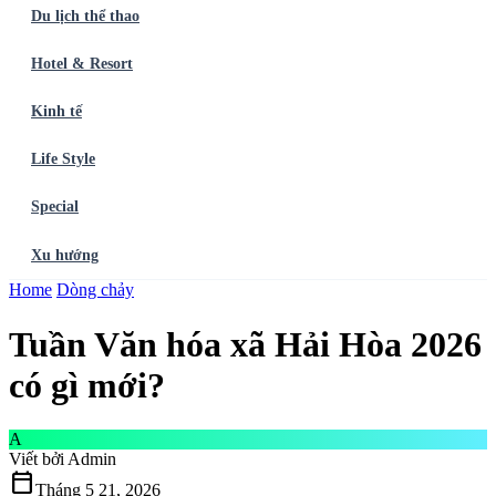
Du lịch thể thao
Hotel & Resort
Kinh tế
Life Style
Special
Xu hướng
Trang chủ
Home
Dòng chảy
Ẩm thực
Balo du lịch
Điểm đến
Dòng chảy
Du lịch thể
thao
Hotel & Resort
Kinh tế
Life Style
Special
Xu hướng
ĐĂNG
Tuần Văn hóa xã Hải Hòa 2026
KÝ NGAY
có gì mới?
A
Viết bởi
Admin
calendar_today
Tháng 5 21, 2026