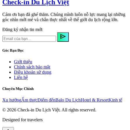
Check-in Du Lịch Việt
Cảm ơn bạn đã ghé thăm. Chúng mình luôn nỗ lực mang lại những
góc nhìn mới mẻ và chân thực nhất về thế giới du lịch rộng lớn.
Đăng ký nhận tin mới
send
Góc Bạn Đọc
Giới thiệu
Chính sách bảo mật
Điều khoản sử dụng
Liên hệ
Chuyên Mục Chính
Xu hướng
Ẩm thực
Điểm đến
Balo Du Lịch
Hotel & Resort
Kinh tế
© 2026
Check-in Du Lịch Việt
. All rights reserved.
Designed for travelers