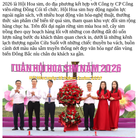
2026
là Hội Hoa sim, do địa phương kết hợp với Công ty CP Công
viên-rừng Đồng Cói tổ chức. Hội Hoa sim huy động nguồn lực
ngoài ngân sách, với nhiều hoạt động văn hóa-nghệ thuật, thưởng
thức sản phẩm chế biến từ quả sim, tham quan khu vực đồi sim rộng
hàng chục ha. Trên đồi đại ngàn rừng sim mùa hoa nở, cây sim
trồng theo quy hoạch hàng lối với những con đường đất đỏ uốn
lượn nâng bước du khách thăm quan check in, dưới là những kênh
lạch thượng nguồn Cửa Suốt với những chiếc thuyền ba vách, buồn
cánh dơi màu nâu sẫm truyền thống nét đẹp văn hóa ngư dân vùng
biển Đông Bắc níu chân du khách xa gần.