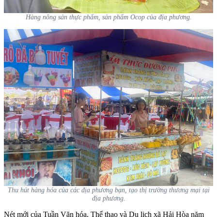
Hàng nông sản thực phẩm, sản phẩm Ocop của địa phương.
Thu hút hàng hóa của các địa phương bạn, tạo thị trường thương mại tại
địa phương.
Nét mới của Tuần Văn hóa, Thể thao và Du lịch
xã Hải Hòa năm