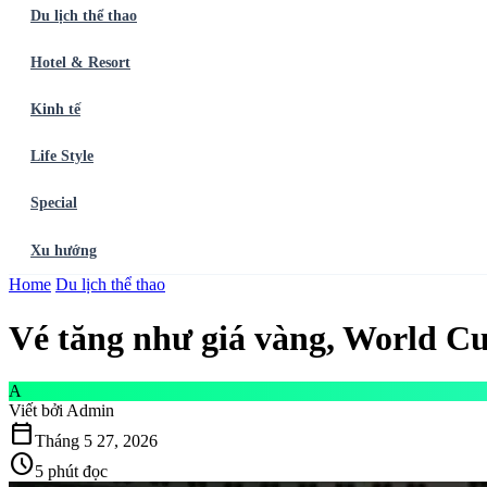
Du lịch thể thao
Hotel & Resort
Kinh tế
Life Style
Special
Xu hướng
Trang chủ
Home
Du lịch thể thao
Ẩm thực
Balo du lịch
Điểm đến
Dòng chảy
Du lịch thể t
Vé tăng như giá vàng, World C
A
Viết bởi
Admin
calendar_today
Tháng 5 27, 2026
schedule
5 phút đọc