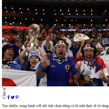
Chia sẻ
Tuy nhiên, song hành với sức hút chưa từng có là một thực tế rõ ràn