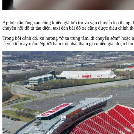
Áp lực cầu tăng cao cũng khiến giá lưu trú và vận chuyển leo thang. N
chuyển nội đô từ tàu điện, taxi đến bãi đỗ xe cũng được điều chỉnh t
Trong bối cảnh đó, xu hướng “ở xa trung tâm, di chuyển sớm” hoặc l
là yếu tố may mắn. Người hâm mộ phải tham gia nhiều giai đoạn bán 