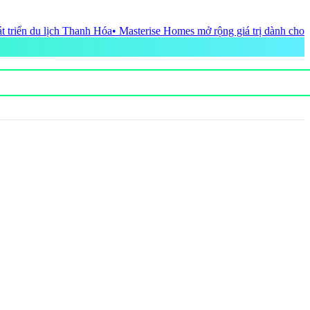
sterise Homes mở rộng giá trị dành cho khách hàng bằng những giải 