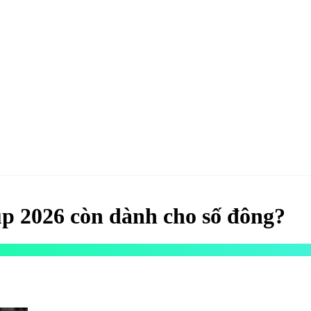
hao
Hotel & Resort
Kinh tế
Life Style
Special
Xu hướng
ĐĂNG KÝ 
up 2026 còn dành cho số đông?