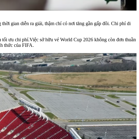
hời gian diễn ra giải, thậm chí có nơi tăng gần gấp đôi. Chi phí di
ằm tối ưu chi phí.Việc sở hữu vé World Cup 2026 không còn đơn thuần
nh thức của FIFA.